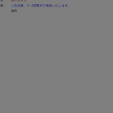
状況：
残りわずか
時期：
ご注文後、3～4営業日で発送いたします。
：
無料