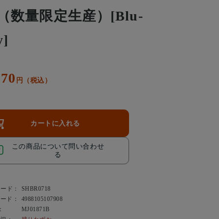
（数量限定生産）[Blu-
y]
370
円（税込）
カートに入れる
この商品について問い合わせ
る
コード：
SHBR0718
コード：
4988105107908
：
MJ01871B