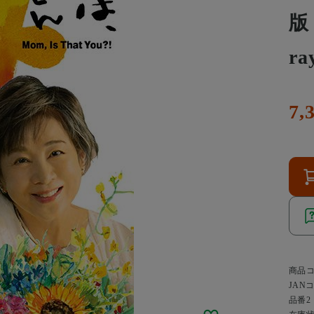
版
ra
7,
商品
JAN
品番2