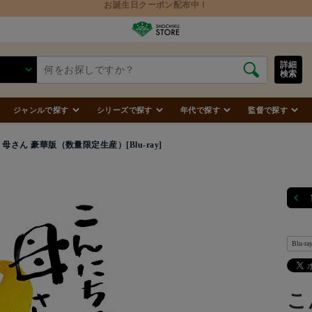
詳細
検索
ジャンルで探す
シリーズで探す
年代で探す
監督で探す
さん 豪華版（数量限定生産）[Blu-ray]
Blu-ra
こ