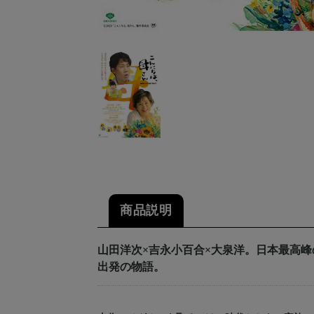
商品説明
山田洋次×吉永小百合×大泉洋。日本最高
出発の物語。