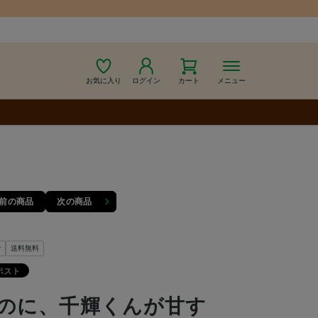
お気に入り
ログイン
カート
メニュー
前の商品
次の商品
y
送料無料
のに、千輝くんが甘す