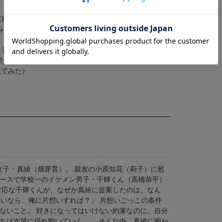
直前！バレンタインイベント、 公開前夜祭舞台挨拶、公
み突入！大ヒット御礼舞台挨拶、GW 突入！大感謝祭舞
２弾】、 基本編、 イベント編、三角関係？!編、 どっち
片想いごっこ？編、胸キュン編①～⑥、 主題歌
編観てみた）
女子・真綾（畑芽育）。 親友の小原知花（莉子）に慰
ースで学校一のイケメン男子・千輝くん（高橋恭平）
対応な千輝くんが、なぜか真綾に提案したのは、なん
らいなら、俺に片想いすれば？」 片想いごっこの条件
ないこと。 好きになってはいけない約束なのに、自分
ちは次第に揺れ動いていく…。 そんな中、真綾に密か