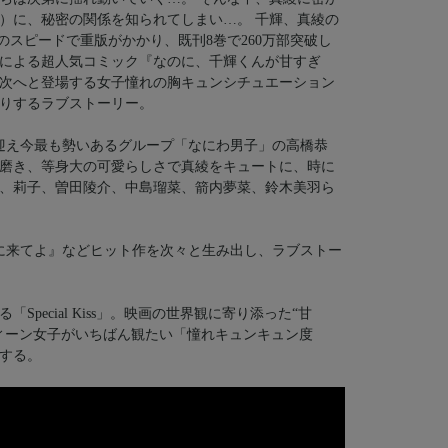
）に、秘密の関係を知られてしまい…。 千輝、真綾の
のスピードで重版がかかり、既刊8巻で260万部突破し
による超人気コミック『なのに、千輝くんが甘すぎ
次へと登場する女子憧れの胸キュンシチュエーション
りするラブストーリー。
迎え今最も勢いあるグループ「なにわ男子」の高橋恭
磨き、等身大の可愛らしさで真綾をキュートに、時に
、莉子、曽田陵介、中島瑠菜、箭内夢菜、鈴木美羽ら
に来てよ』などヒット作を次々と生み出し、ラブストー
pecial Kiss」。映画の世界観に寄り添った“甘
ィーン女子がいちばん観たい「憧れキュンキュン度
生する。