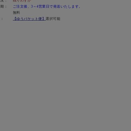
状況：
残りわずか
時期：
ご注文後、3～4営業日で発送いたします。
：
無料
便：
【ゆうパケット便】
選択可能