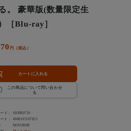
る。 豪華版(数量限定生
）［Blu-ray］
370
円（税込）
カートに入れる
この商品について問い合わせ
る
コード：
SHBR0710
コード：
4988105107823
：
MJ01860B