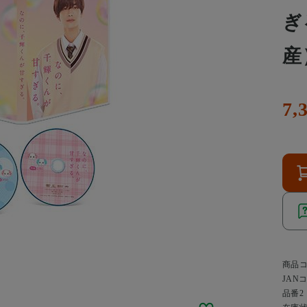
ぎ
産
7,
商品
JAN
品番2