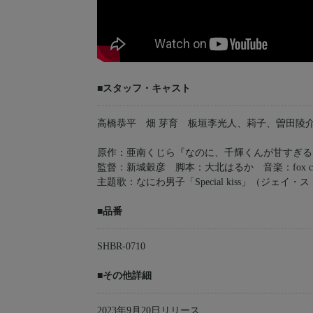
■スタッフ・キャスト
高橋恭平 畑 芽育 板垣李光人、莉子、曽田陵
原作：亜南くじら『なのに、千輝くんが甘すぎる
監督：新城穀彦 脚本：大北はるか 音楽：fox captur
主題歌：なにわ男子「Special kiss」（ジェイ・
■品番
SHBR-0710
■その他詳細
2023年9月20日リリース