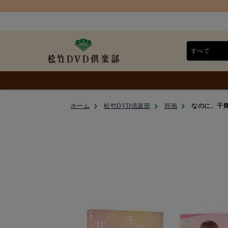
ホーム
松竹DVD倶楽部
邦画
なのに、千輝