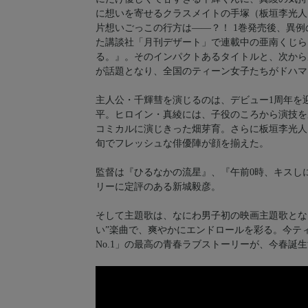
に想いを寄せるクラスメイトの手塚（板垣李光人
片想いごっこの行方は――？！ 1巻発売後、異例
た講談社「月刊デザート」で連載中の亜南くじら
る。』。そのインパクトあるタイトルと、次から
が話題となり、全国のティーン女子たちがドハマ
主人公・千輝彗を演じるのは、デビュー1周年を
平。ヒロイン・真綾には、子役のころから演技を
コミカルに演じきった畑芽育。さらに板垣李光人
旬でフレッシュな俳優陣が顔を揃えた。
監督は『ひるなかの流星』、『午前0時、キスし
リーに定評のある新城毅彦。
そして主題歌は、なにわ男子初の映画主題歌となる「S
い”楽曲で、爽やかにエンドロールを彩る。今テ
No.1」の最高の青春ラブストーリーが、今春誕