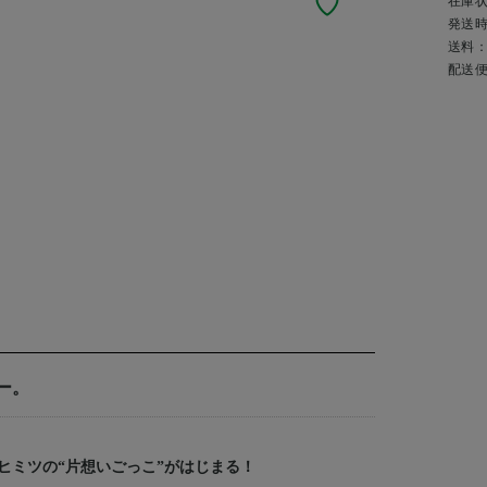
在庫
発送
送料
配送
ー。
ヒミツの“片想いごっこ”がはじまる！