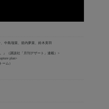
介、中島瑠菜、箭内夢菜、鈴木美羽
。』（講談社「月刊デザート」連載）>
e plan>
ストーム）