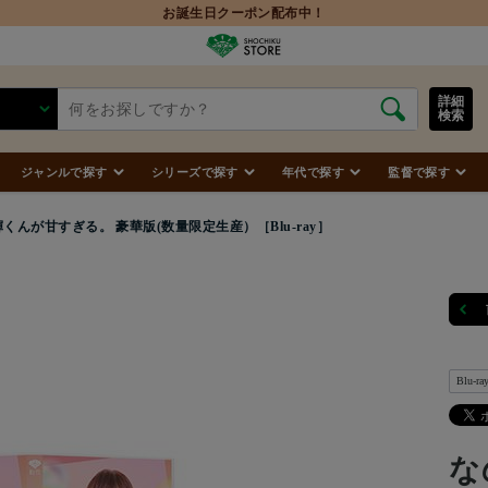
お誕生日クーポン配布中！
詳細
検索
ジャンルで探す
シリーズで探す
年代で探す
監督で探す
くんが甘すぎる。 豪華版(数量限定生産）［Blu-ray］
Blu-ra
な