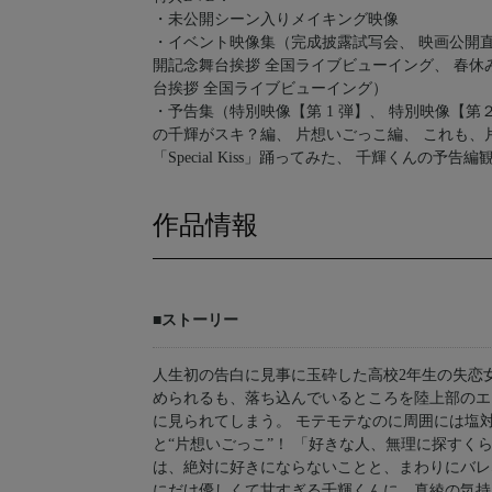
・未公開シーン入りメイキング映像
・イベント映像集（完成披露試写会、 映画公開
開記念舞台挨拶 全国ライブビューイング、 春休
台挨拶 全国ライブビューイング）
・予告集（特別映像【第 1 弾】、 特別映像【第
の千輝がスキ？編、 片想いごっこ編、 これも、
「Special Kiss」踊ってみた、 千輝くんの予告
作品情報
■ストーリー
人生初の告白に見事に玉砕した高校2年生の失恋
められるも、落ち込んでいるところを陸上部のエ
に見られてしまう。 モテモテなのに周囲には塩
と“片想いごっこ”！ 「好きな人、無理に探すく
は、絶対に好きにならないことと、まわりにバレ
にだけ優しくて甘すぎる千輝くんに、真綾の気持