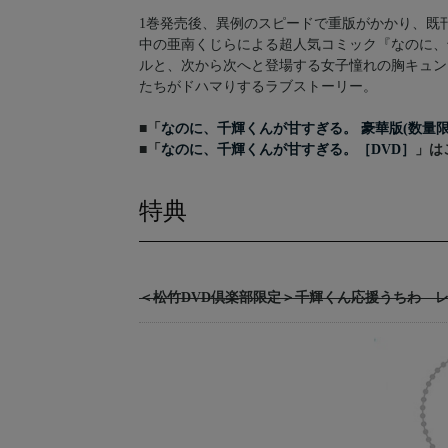
1巻発売後、異例のスピードで重版がかかり、既刊
中の亜南くじらによる超人気コミック『なのに、
ルと、次から次へと登場する女子憧れの胸キュン
たちがドハマりするラブストーリー。
■「
なのに、千輝くんが甘すぎる。 豪華版(数量限
■「
なのに、千輝くんが甘すぎる。［DVD］
」は
特典
＜松竹DVD倶楽部限定＞千輝くん応援うちわ レ