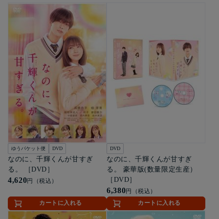
ゆうパケット便
DVD
DVD
なのに、千輝くんが甘すぎ
なのに、千輝くんが甘すぎ
る。 ［DVD］
る。 豪華版(数量限定生産）
4,620
［DVD］
円（税込）
6,380
円（税込）
カートに入れる
カートに入れる