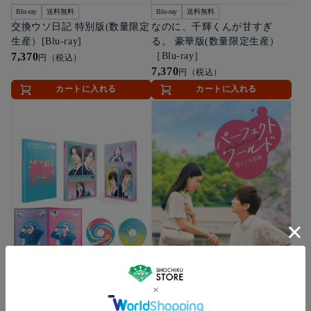
Blu-ray
送料無料
Blu-ray
送料無料
交換ウソ日記 特別版(数量限定
なのに、千輝くんが甘すぎ
生産）[Blu-ray]
る。 豪華版(数量限定生産）
7,370
［Blu-ray］
円（税込）
7,370
円（税込）
カートに入れる
カートに入れる
Blu-ray
Blu-ray
送料無料