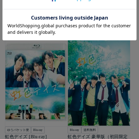
私がモテてどうすんだ 特別版
パーフェクトワールド 君とい
（数量限定生産）[Blu-ray]
る奇跡 豪華版（初回限定生
6,820
産）
円（税込）
7,480
円（税込）
カートに入れる
カートに入れる
ゆうパケット便
Blu-ray
Blu-ray
送料無料
虹色デイズ [Blu-ray]
虹色デイズ 豪華版（初回限定