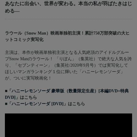
あなたに出会い、世界が変わる。本当の私が羽ばたきはじ
める―
ラウール（Snow Man）映画単独初主演！累計750万部突破の大ヒ
ットコミック実写化
主演は、本作が映画単独初主演となる人気絶頂のアイドルグルー
プSnow Manのラウール！ 「りぼん」（集英社）で絶大な人気を誇
り、「セブンティーン」（集英社/2020年9月号）では実写化して
ほしいマンガランキング１位に輝いた「ハニーレモンソーダ」
が、ついに実写映画化！
■「
ハニーレモンソーダ 豪華版（数量限定生産）[本編DVD+特典
DVD]
」はこちら
■「
ハニーレモンソーダ [DVD]
」はこちら