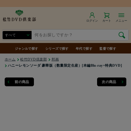
商品合計7,000円（税込）以上で送料無料
ログイン
カート
メニュー
ジャンルで探す
シリーズで探す
年代で探す
監督で探す
ホーム
松竹DVD倶楽部
邦画
ハニーレモンソーダ 豪華版（数量限定生産）[本編Blu-ray+特典DVD]
前の商品
次の商品