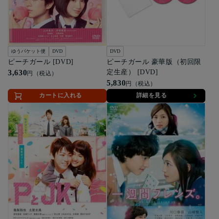
ゆうパケット便
DVD
DVD
ピーチガール [DVD]
ピーチガール 豪華版（初回限
3,630
定生産） [DVD]
円（税込）
5,830
円（税込）
カートに入れる
詳細を見る