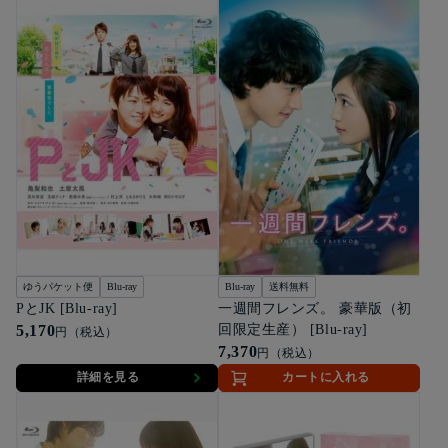
ゆうパケット便
Blu-ray
Blu-ray
送料無料
PとJK [Blu-ray]
一週間フレンズ。 豪華版（初
5,170
回限定生産） [Blu-ray]
円（税込）
7,370
円（税込）
詳細を見る
カートに入れる