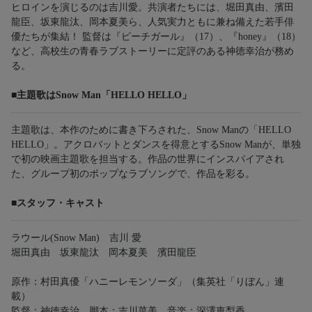
ヒロインを演じるのは吉川愛。共演者たちには、堀田真由、濱田
龍臣、坂東龍汰、岡本夏美ら、人気実力ともに兼ね備えた若手俳
優たちが集結！ 監督は『ピーチガール』（17）、『honey』（18）
など、高校生の青春ラブストーリーに定評のある神徳幸治が務め
る。
■主題歌はSnow Man「HELLO HELLO」
主題歌は、本作のために書き下ろされた、Snow Manの「HELLO
HELLO」。アクロバットとダンスを得意とするSnow Manが、単独
で初の映画主題歌を担当する。作品の世界にインスパイアされ
た、グループ初のポップなラブソングで、作品を彩る。
■スタッフ・キャスト
ラウール(Snow Man) 吉川 愛
堀田真由 坂東龍汰 岡本夏美 濱田龍臣
原作：村田真優「ハニーレモンソーダ」（集英社「りぼん」連
載）
監督：神徳幸治 脚本：吉川菜美 音楽：深澤恵梨香