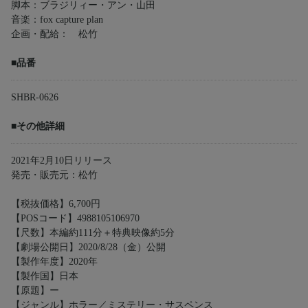
脚本：ブラジリィー・アン・山田
音楽：fox capture plan
企画・配給： 松竹
■品番
SHBR-0626
■その他詳細
2021年2月10日リリース
発売・販売元：松竹
【税抜価格】6,700円
【POSコード】4988105106970
【尺数】本編約111分＋特典映像約5分
【劇場公開日】2020/8/28（金）公開
【製作年度】2020年
【製作国】日本
【原題】ー
【ジャンル】ホラー／ミステリー・サスペンス