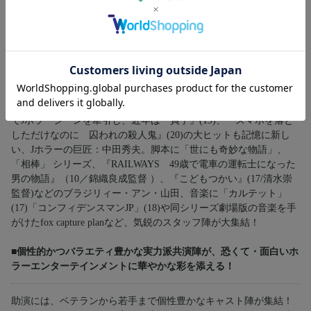
田秀夫監督が衝撃の映画化！
■泣く子も黙るJホラーの巨匠：中田秀夫監督ほか気鋭のスタッフ
陣が集結！
監督は、『リング』（98）で一世を風靡、『クロユリ団地』
（13）、『スマホを落としただけなのに』(18)など数々のヒット作
でJホラーシーンを牽引し、近年は『貞子』(19)、『スマホを落と
しただけなのに 囚われの殺人鬼』(20)の大ヒットも記憶に新し
い、Jホラーの巨匠：中田秀夫。脚本に「世にも奇妙な物語」、
「相棒」 シリーズ、『RAILWAYS 49歳で電車の運転士になった
男の物語』（10／錦織良成監督 ）、『こどもつかい』(17/清水崇
監督)などのブラジリィー・アン・山田、音楽に「カルテット」
(17)「コンフィデンスマンJP」(18)や同シリーズ劇場版の音楽を手
がけたfox capture planなど、気鋭のスタッフ陣が大集結！
■個性的かつバラエティ豊かな実力派共演陣が、恐くて・面白いホ
ラーエンターテインメントに華やかな彩を添える！
助演には、ベテランから若手まで個性豊かなキャスト陣が集結！