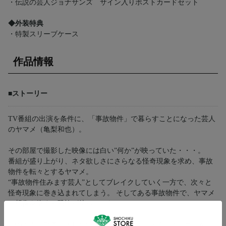
・伝説の芸人ジョナサンズ サイン入りポストカードセット
◆外装特典
・特製スリーブケース
作品情報
■ストーリー
TV番組の出演を条件に、「事故物件」で暮らすことになった芸人
のヤマメ（亀梨和也）。
その部屋で撮影した映像には白い”何か”が映っていた・・・。
番組が盛り上がり、ネタ欲しさにさらなる怪奇現象を求め、事故
物件を転々とするヤマメ。
“事故物件住みます芸人”としてブレイクしていく一方で、次々と
怪奇現象に巻き込まれてしまう。 そしてある事故物件で、ヤマメ
の想像を絶する恐怖が待っていた―。
「怖すぎて部屋に入れない」読者が続出したある芸人の実話を中