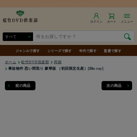
ログイン
カート
メニュー
ジャンルで探す
シリーズで探す
年代で探す
監督で探す
ホーム
松竹DVD倶楽部
邦画
事故物件 恐い間取り 豪華版 （初回限定生産）[Blu-ray]
前の商品
次の商品