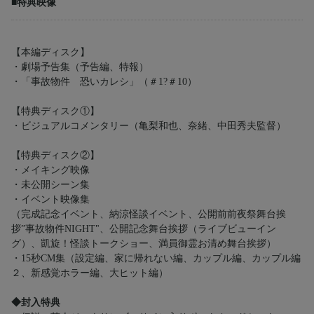
■特典映像
【本編ディスク】
・劇場予告集（予告編、特報）
・「事故物件 恐いカレシ」（＃1?＃10）
【特典ディスク①】
・ビジュアルコメンタリー（亀梨和也、奈緒、中田秀夫監督）
【特典ディスク②】
・メイキング映像
・未公開シーン集
・イベント映像集
（完成記念イベント、納涼怪談イベント、公開前前夜祭舞台挨
拶”事故物件NIGHT"、公開記念舞台挨拶（ライブビューイン
グ）、凱旋！怪談トークショー、満員御霊お清め舞台挨拶）
・15秒CM集（設定編、家に帰れない編、カップル編、カップル編
２、新感覚ホラー編、大ヒット編）
◆封入特典