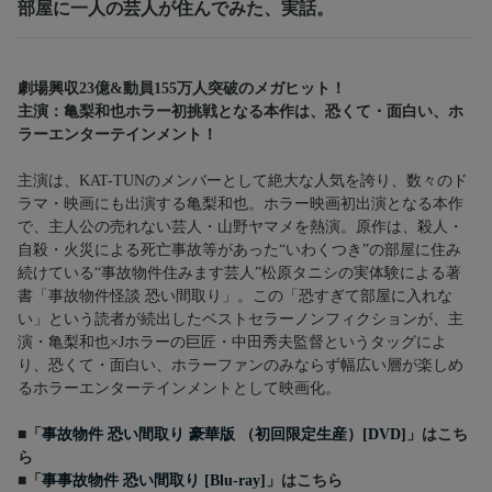
部屋に一人の芸人が住んでみた、実話。
劇場興収23億&動員155万人突破のメガヒット！
主演：亀梨和也ホラー初挑戦となる本作は、恐くて・面白い、ホ
ラーエンターテインメント！
主演は、KAT-TUNのメンバーとして絶大な人気を誇り、数々のド
ラマ・映画にも出演する亀梨和也。ホラー映画初出演となる本作
で、主人公の売れない芸人・山野ヤマメを熱演。原作は、殺人・
自殺・火災による死亡事故等があった“いわくつき”の部屋に住み
続けている“事故物件住みます芸人”松原タニシの実体験による著
書「事故物件怪談 恐い間取り」。この「恐すぎて部屋に入れな
い」という読者が続出したベストセラーノンフィクションが、主
演・亀梨和也×Jホラーの巨匠・中田秀夫監督というタッグによ
り、恐くて・面白い、ホラーファンのみならず幅広い層が楽しめ
るホラーエンターテインメントとして映画化。
■「
事故物件 恐い間取り 豪華版 （初回限定生産）[DVD]
」はこち
ら
■「
事事故物件 恐い間取り [Blu-ray]
」はこちら