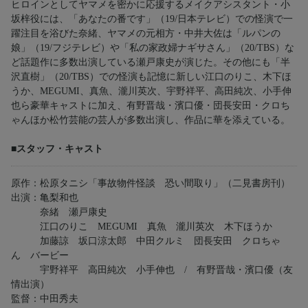
ヒロインとしてヤマメを密かに応援するメイクアシスタント・小
坂梓役には、「あなたの番です」（19/日本テレビ）での怪演で一
躍注目を浴びた奈緒、ヤマメの元相方・中井大佐は「ルパンの
娘」（19/フジテレビ）や「私の家政婦ナギサさん」（20/TBS）な
ど話題作に多数出演している瀬戸康史が演じた。その他にも「半
沢直樹」（20/TBS）での怪演も記憶に新しい江口のりこ、木下ほ
うか、MEGUMI、真魚、瀧川英次、宇野祥平、高田純次、小手伸
也ら豪華キャストに加え、有野晋哉・濱口優・団長安田・クロち
ゃんほか松竹芸能の芸人が多数出演し、作品に華を添えている。
■スタッフ・キャスト
原作：松原タニシ「事故物件怪談 恐い間取り」（二見書房刊）
出演：亀梨和也
奈緒 瀬戸康史
江口のりこ MEGUMI 真魚 瀧川英次 木下ほうか
加藤諒 坂口涼太郎 中田クルミ 団長安田 クロちゃ
ん バービー
宇野祥平 高田純次 小手伸也 / 有野晋哉・濱口優（友
情出演）
監督：中田秀夫