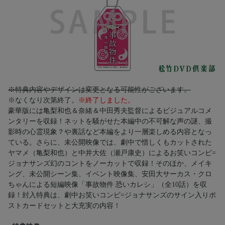
※特典内容やデザインは変更となる可能性がございます。
※なくなり次第終了。
※終了しました。
豪華版には亀梨和也＆奈緒＆中田秀夫監督によるビジュアルコメ
ンタリーを収録！ネットを騒がせた本編中の不可解な声の謎、撮
影時の心霊現象？や裏話など本編をより一層楽しめる内容となっ
ている。さらに、未公開映像では、劇中で惜しくもカットされた
ヤマメ（亀梨和也）と中井大佐（瀬戸康史）によるお笑いコンビ=
ジョナサンズ幻のコントをノーカットで収録！そのほか、メイキ
ング、未公開シーン集、イベント映像集、安田大サーカス・クロ
ちゃんによる短編映像「事故物件 恐いカレシ」（全10話）を収
録！封入特典は、劇中お笑いコンビ=ジョナサンズのサイン入りポ
ストカードセットと大充実の内容！