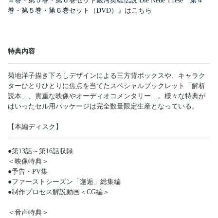
４巻・第５巻・第６巻セット銀河英雄伝説 Die Neue These 第４
巻・第５巻・第６巻セット（DVD）』
はこちら
特典内容
菊地洋子描き下ろしデザインによる三方背ボックスや、キャラク
ターひとりひとりに焦点を当てたスペシャルブックレット「解析
読本」、貴重な映像やオーディオコメンタリー…。様々な特典が
はいったセル用パッケージは完全数量限定生産となっている。
【本編ディスク】
●第13話～第16話収録
＜映像特典＞
●予告・PV集
●ファーストシーズン「邂逅」総集編
●制作プロセス解説動画＜CG編＞
＜音声特典＞