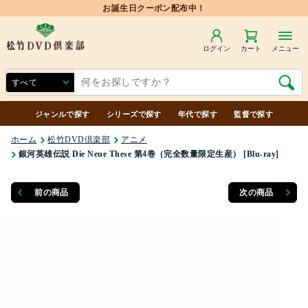
ログイン
カート
メニュー
ジャンルで探す
シリーズで探す
年代で探す
監督で探す
ホーム
松竹DVD倶楽部
アニメ
銀河英雄伝説 Die Neue These 第4巻（完全数量限定生産） [Blu-ray]
前の商品
次の商品