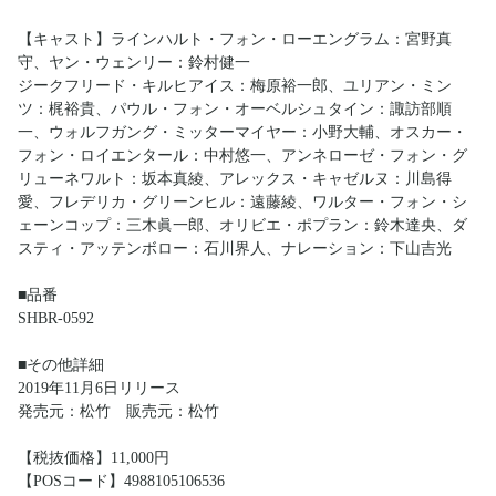
【キャスト】ラインハルト・フォン・ローエングラム：宮野真
守、ヤン・ウェンリー：鈴村健一
ジークフリード・キルヒアイス：梅原裕一郎、ユリアン・ミン
ツ：梶裕貴、パウル・フォン・オーベルシュタイン：諏訪部順
一、ウォルフガング・ミッターマイヤー：小野大輔、オスカー・
フォン・ロイエンタール：中村悠一、アンネローゼ・フォン・グ
リューネワルト：坂本真綾、アレックス・キャゼルヌ：川島得
愛、フレデリカ・グリーンヒル：遠藤綾、ワルター・フォン・シ
ェーンコップ：三木眞一郎、オリビエ・ポプラン：鈴木達央、ダ
スティ・アッテンボロー：石川界人、ナレーション：下山吉光
■品番
SHBR‐0592
■その他詳細
2019年11月6日リリース
発売元：松竹 販売元：松竹
【税抜価格】11,000円
【POSコード】4988105106536