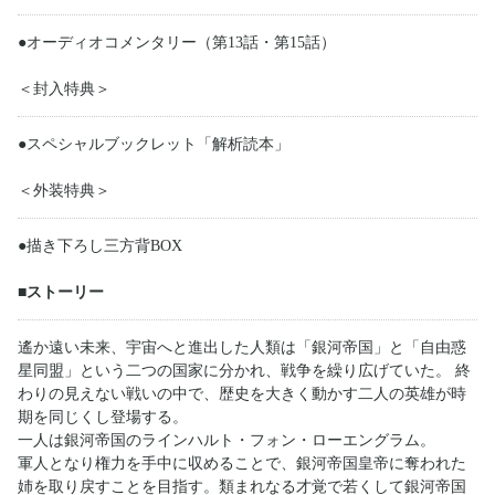
●オーディオコメンタリー（第13話・第15話）
＜封入特典＞
●スペシャルブックレット「解析読本」
＜外装特典＞
●描き下ろし三方背BOX
■ストーリー
遙か遠い未来、宇宙へと進出した人類は「銀河帝国」と「自由惑
星同盟」という二つの国家に分かれ、戦争を繰り広げていた。 終
わりの見えない戦いの中で、歴史を大きく動かす二人の英雄が時
期を同じくし登場する。
一人は銀河帝国のラインハルト・フォン・ローエングラム。
軍人となり権力を手中に収めることで、銀河帝国皇帝に奪われた
姉を取り戻すことを目指す。類まれなる才覚で若くして銀河帝国