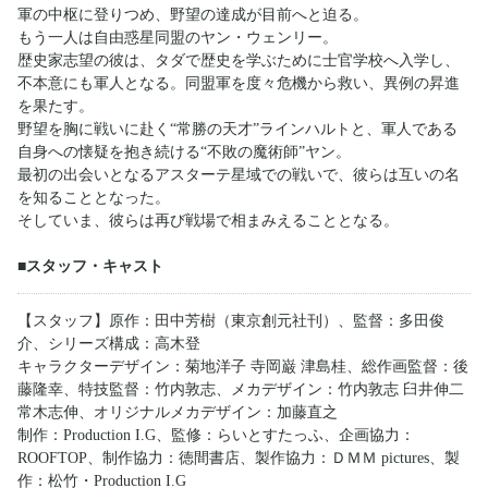
軍の中枢に登りつめ、野望の達成が目前へと迫る。
もう一人は自由惑星同盟のヤン・ウェンリー。
歴史家志望の彼は、タダで歴史を学ぶために士官学校へ入学し、
不本意にも軍人となる。同盟軍を度々危機から救い、異例の昇進
を果たす。
野望を胸に戦いに赴く“常勝の天才”ラインハルトと、軍人である
自身への懐疑を抱き続ける“不敗の魔術師”ヤン。
最初の出会いとなるアスターテ星域での戦いで、彼らは互いの名
を知ることとなった。
そしていま、彼らは再び戦場で相まみえることとなる。
■スタッフ・キャスト
【スタッフ】原作：田中芳樹（東京創元社刊）、監督：多田俊
介、シリーズ構成：高木登
キャラクターデザイン：菊地洋子 寺岡巌 津島桂、総作画監督：後
藤隆幸、特技監督：竹内敦志、メカデザイン：竹内敦志 臼井伸二
常木志伸、オリジナルメカデザイン：加藤直之
制作：Production I.G、監修：らいとすたっふ、企画協力：
ROOFTOP、制作協力：徳間書店、製作協力：ＤＭＭ pictures、製
作：松竹・Production I.G