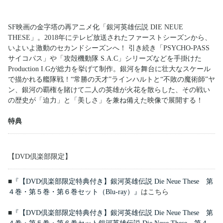
SF映画の金字塔の再アニメ化「銀河英雄伝説 DIE NEUE
THESE」。2018年にテレビ放送されたファーストシーズンから、
いよいよ激動のセカンドシーズンへ！ 引き続き「PSYCHO-PASS
サイコパス」や「攻殻機動隊 S.A.C」シリーズなどを手掛けた
Production I.Gが総力を挙げて制作。銀河を舞台に壮大なスケール
で描かれる艦隊戦！“常勝の天才”ラインハルトと“不敗の魔術師”ヤ
ン、銀河の覇権を賭けて二人の英雄が火花を散らした、その戦い
の歴史が「迫力」と「美しさ」を兼ね備えた映像で展開する！
特典
【DVD倶楽部限定】
■
『【DVD倶楽部限定特典付き】銀河英雄伝説 Die Neue These 第
４巻・第５巻・第６巻セット（Blu-ray）』
はこちら
■
『【DVD倶楽部限定特典付き】銀河英雄伝説 Die Neue These 第