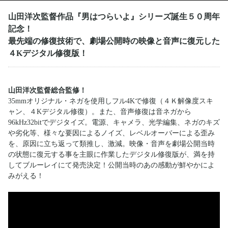
山田洋次監督作品『男はつらいよ』シリーズ誕生５０周年
記念！
最先端の修復技術で、劇場公開時の映像と音声に復元した
４Kデジタル修復版！
山田洋次監督総合監修！
35mmオリジナル・ネガを使用しフル4Kで修復（４Ｋ解像度スキ
ャン、４Kデジタル修復）。また、音声修復は音ネガから
96kHz32bitでデジタイズ。電源、キャメラ、光学編集、ネガのキズ
や劣化等、様々な要因によるノイズ、レベルオーバーによる歪み
を、原因に立ち返って類推し、激減。映像・音声を劇場公開当時
の状態に復元する事を主眼に作業したデジタル修復版が、満を持
してブルーレイにて発売決定！公開当時のあの感動が鮮やかによ
みがえる！