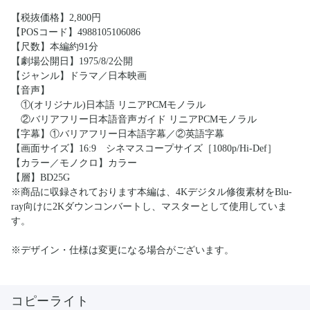
【税抜価格】2,800円
【POSコード】4988105106086
【尺数】本編約91分
【劇場公開日】1975/8/2公開
【ジャンル】ドラマ／日本映画
【音声】
①(オリジナル)日本語 リニアPCMモノラル
②バリアフリー日本語音声ガイド リニアPCMモノラル
【字幕】①バリアフリー日本語字幕／②英語字幕
【画面サイズ】16:9 シネマスコープサイズ［1080p/Hi-Def］
【カラー／モノクロ】カラー
【層】BD25G
※商品に収録されております本編は、4Kデジタル修復素材をBlu-
ray向けに2Kダウンコンバートし、マスターとして使用していま
す。
※デザイン・仕様は変更になる場合がございます。
コピーライト