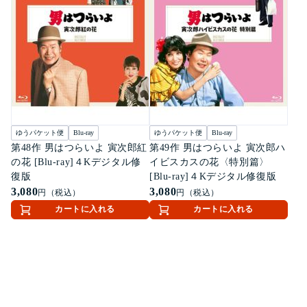
ゆうパケット便
Blu-ray
ゆうパケット便
Blu-ray
第48作 男はつらいよ 寅次郎紅
第49作 男はつらいよ 寅次郎ハ
の花 [Blu-ray]４Kデジタル修
イビスカスの花〈特別篇〉
復版
[Blu-ray]４Kデジタル修復版
3,080
3,080
円（税込）
円（税込）
カートに入れる
カートに入れる