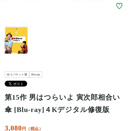
ゆうパケット便
Blu-ray
第15作 男はつらいよ 寅次郎相合い
傘 [Blu-ray]４Kデジタル修復版
3,080
円（税込）