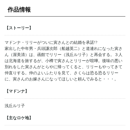
作品情報
【ストーリー】
マドンナ・リリーがついに寅さんとの結婚を承諾!?
家出した中年男・兵頭謙次郎（船越英二）と道連れになった寅さ
ん（渥美清）は、函館でリリー（浅丘ルリ子）と再会する。３人
は北海道を旅するが、小樽で寅さんとリリーが喧嘩。後味の悪い
別れをした寅さんがとらやに帰ってくると、リリーもやってきて
仲直りする。仲のよいふたりを見て、さくらは恐る恐るリリー
に、寅さんのお嫁さんになってほしいと頼んでみると・・・。
【マドンナ】
浅丘ルリ子
【主なロケ地】