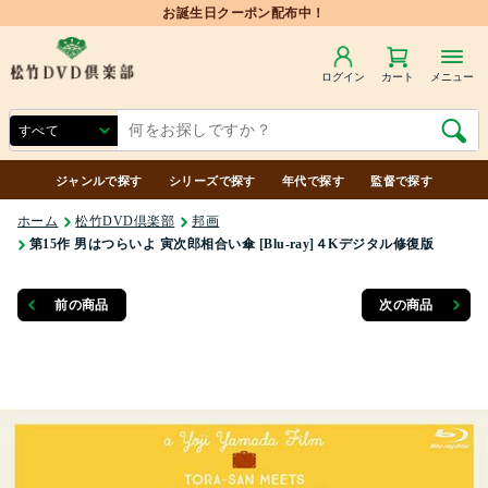
ログイン
カート
メニュー
ジャンルで探す
シリーズで探す
年代で探す
監督で探す
ホーム
松竹DVD倶楽部
邦画
第15作 男はつらいよ 寅次郎相合い傘 [Blu-ray]４Kデジタル修復版
前の商品
次の商品