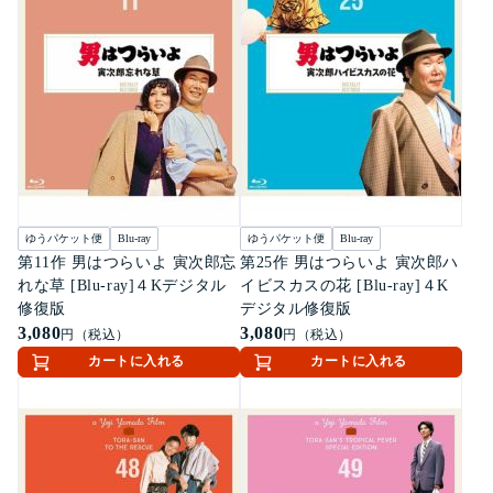
ゆうパケット便
Blu-ray
ゆうパケット便
Blu-ray
第11作 男はつらいよ 寅次郎忘
第25作 男はつらいよ 寅次郎ハ
れな草 [Blu-ray]４Kデジタル
イビスカスの花 [Blu-ray]４K
修復版
デジタル修復版
3,080
3,080
円（税込）
円（税込）
カートに入れる
カートに入れる