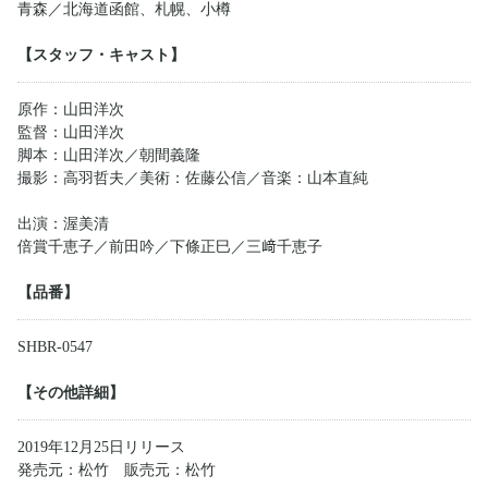
青森／北海道函館、札幌、小樽
【スタッフ・キャスト】
原作：山田洋次
監督：山田洋次
脚本：山田洋次／朝間義隆
撮影：高羽哲夫／美術：佐藤公信／音楽：山本直純
出演：渥美清
倍賞千恵子／前田吟／下條正巳／三﨑千恵子
【品番】
SHBR-0547
【その他詳細】
2019年12月25日リリース
発売元：松竹 販売元：松竹