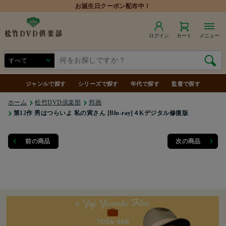
お誕生日クーポン配布中！
ログイン
カート
メニュー
ジャンルで探す
シリーズで探す
年代で探す
監督で探す
ホーム
松竹DVD倶楽部
邦画
第12作 男はつらいよ 私の寅さん [Blu-ray]４Kデジタル修復版
前の商品
次の商品