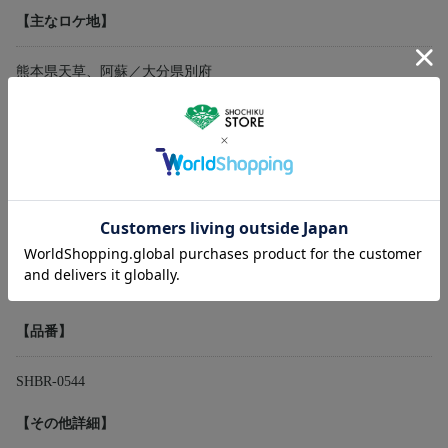
【主なロケ地】
熊本県天草、阿蘇／大分県別府
【スタッフ・キャスト】
原作：山田洋次
監督：山田洋次
脚本：山田洋次／朝間義隆
撮影：高羽哲夫／美術：佐藤公信／音楽：山本直純
出演：渥美清
倍賞千恵子／前田吟／松村達雄／三﨑千恵子
【品番】
SHBR-0544
【その他詳細】