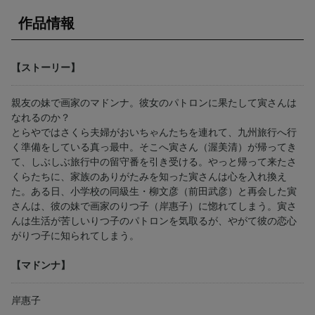
作品情報
【ストーリー】
親友の妹で画家のマドンナ。彼女のパトロンに果たして寅さんは
なれるのか？
とらやではさくら夫婦がおいちゃんたちを連れて、九州旅行へ行
く準備をしている真っ最中。そこへ寅さん（渥美清）が帰ってき
て、しぶしぶ旅行中の留守番を引き受ける。やっと帰って来たさ
くらたちに、家族のありがたみを知った寅さんは心を入れ換え
た。ある日、小学校の同級生・柳文彦（前田武彦）と再会した寅
さんは、彼の妹で画家のりつ子（岸惠子）に惚れてしまう。寅さ
んは生活が苦しいりつ子のパトロンを気取るが、やがて彼の恋心
がりつ子に知られてしまう。
【マドンナ】
岸惠子