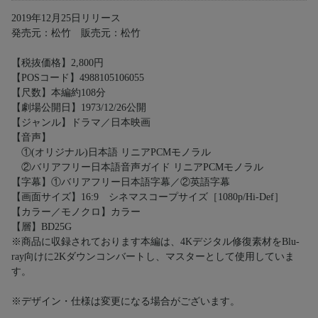
2019年12月25日リリース
発売元：松竹 販売元：松竹
【税抜価格】2,800円
【POSコード】4988105106055
【尺数】本編約108分
【劇場公開日】1973/12/26公開
【ジャンル】ドラマ／日本映画
【音声】
①(オリジナル)日本語 リニアPCMモノラル
②バリアフリー日本語音声ガイド リニアPCMモノラル
【字幕】①バリアフリー日本語字幕／②英語字幕
【画面サイズ】16:9 シネマスコープサイズ［1080p/Hi-Def］
【カラー／モノクロ】カラー
【層】BD25G
※商品に収録されております本編は、4Kデジタル修復素材をBlu-
ray向けに2Kダウンコンバートし、マスターとして使用していま
す。
※デザイン・仕様は変更になる場合がございます。