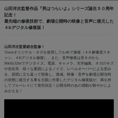
山田洋次監督作品『男はつらいよ』シリーズ誕生５０周年
記念！
最先端の修復技術で、劇場公開時の映像と音声に復元した
４Kデジタル修復版！
山田洋次監督総合監修！
35mmオリジナル・ネガを使用しフル4Kで修復（４Ｋ解像度スキ
ャン、４Kデジタル修復）。また、音声修復は音ネガから
96kHz32bitでデジタイズ。電源、キャメラ、光学編集、ネガのキズ
や劣化等、様々な要因によるノイズ、レベルオーバーによる歪み
を、原因に立ち返って類推し、激減。映像・音声を劇場公開当時
の状態に復元する事を主眼に作業したデジタル修復版が、満を持
してブルーレイにて発売決定！公開当時のあの感動が鮮やかによ
みがえる！