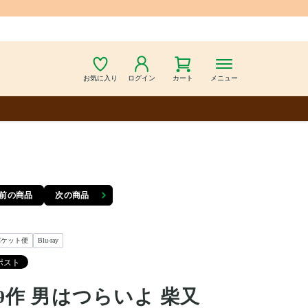
お気に入り
ログイン
カート
メニュー
前の商品
次の商品
パケット便
Blu-ray
9作 男はつらいよ 柴又