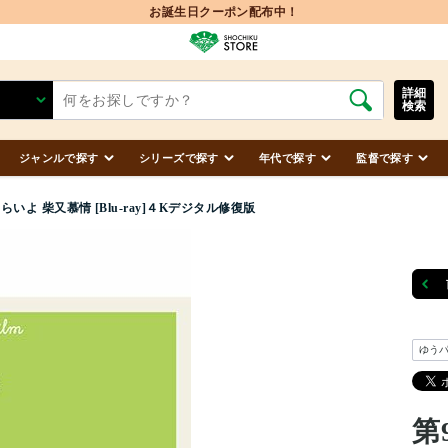
詳細
検索
ジャンルで探す
シリーズで探す
年代で探す
監督で探す
らいよ 柴又慕情 [Blu-ray]４Kデジタル修復版
ゆう
第