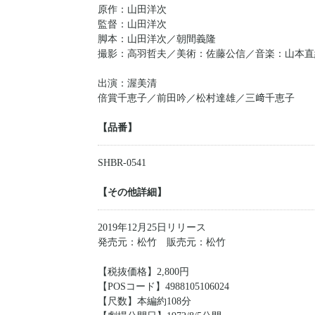
原作：山田洋次
監督：山田洋次
脚本：山田洋次／朝間義隆
撮影：高羽哲夫／美術：佐藤公信／音楽：山本直
出演：渥美清
倍賞千恵子／前田吟／松村達雄／三﨑千恵子
【品番】
SHBR-0541
【その他詳細】
2019年12月25日リリース
発売元：松竹 販売元：松竹
【税抜価格】2,800円
【POSコード】4988105106024
【尺数】本編約108分