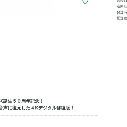
発売
在庫
発送
配送
ズ誕生５０周年記念！
音声に復元した４Kデジタル修復版！