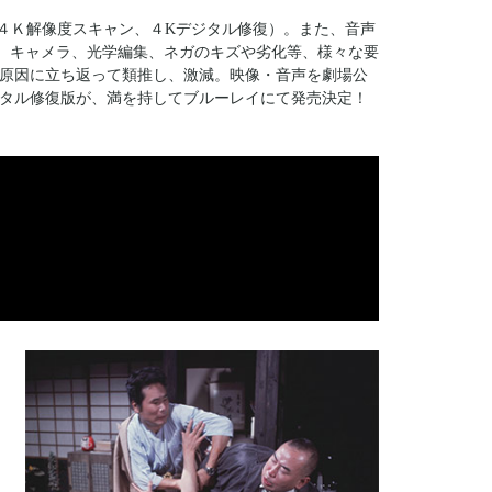
（４Ｋ解像度スキャン、４Kデジタル修復）。また、音声
。電源、キャメラ、光学編集、ネガのキズや劣化等、様々な要
原因に立ち返って類推し、激減。映像・音声を劇場公
タル修復版が、満を持してブルーレイにて発売決定！