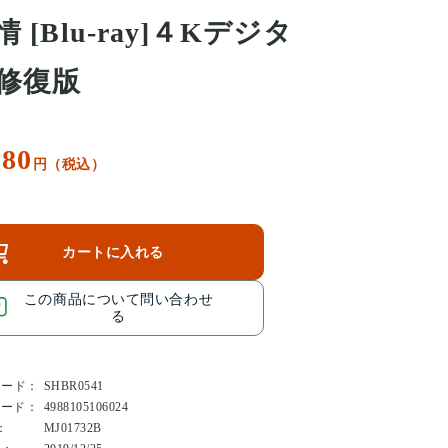
情 [Blu-ray]４Kデジタ
修復版
080
円（税込）
カートに入れる
この商品について問い合わせ
る
コード：
SHBR0541
コード：
4988105106024
：
MJ01732B