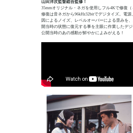
山田洋次監督総合監修！
35mmオリジナル・ネガを使用しフル4Kで修復
修復は音ネガから96kHz32bitでデジタイズ
因によるノイズ、レベルオーバーによる歪みを、
開当時の状態に復元する事を主眼に作業したデジ
公開当時のあの感動が鮮やかによみがえる！