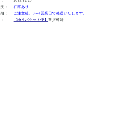
日：
2019/12/25
状況：
在庫あり
時期：
ご注文後、3～4営業日で発送いたします。
便：
【ゆうパケット便】
選択可能