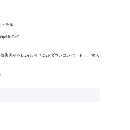
モノラル
/Hi-Def］
復素材をBlu-ray向けに2Kダウンコンバートし、マス
。