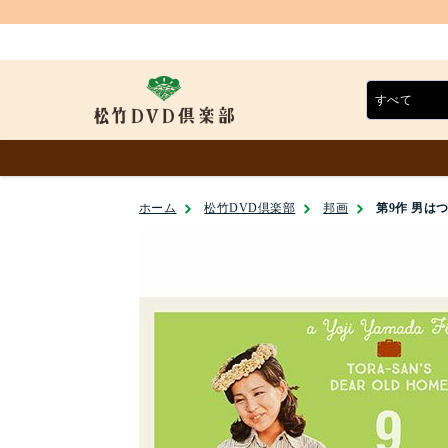
ホーム
松竹DVD倶楽部
邦画
第9作 男はつ