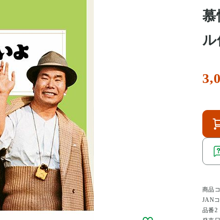
慕
ル
3,
商品
JAN
品番2