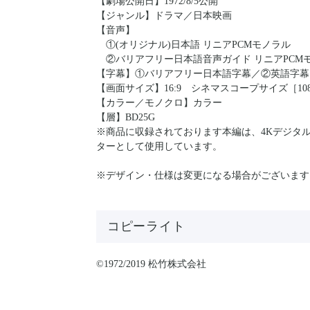
【劇場公開日】1972/8/5公開
【ジャンル】ドラマ／日本映画
【音声】
①(オリジナル)日本語 リニアPCMモノラル
②バリアフリー日本語音声ガイド リニアPCM
【字幕】①バリアフリー日本語字幕／②英語字幕
【画面サイズ】16:9 シネマスコープサイズ［1080p
【カラー／モノクロ】カラー
【層】BD25G
※商品に収録されております本編は、4Kデジタル修
ターとして使用しています。
※デザイン・仕様は変更になる場合がございます
コピーライト
©1972/2019 松竹株式会社