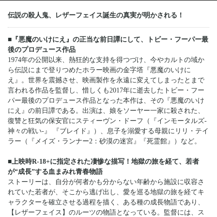
伝説の殺人鬼、レザーフェイス誕生の真実が明かされる！
■『悪魔のいけにえ』の正当な前日譚にして、トビー・フーパー最
後のプロデュース作品
1974年の公開以来、熱狂的な支持を得つづけ、今やカルトの域か
ら伝説にまで登りつめたホラー映画の金字塔『悪魔のいけに
え』。世界を震撼させ、映画製作を永遠に変えてしまったとまで
言われる作品を監督し、惜しくも2017年に逝去したトビー・フー
パー最後のプロデュース作品となった本作は、その『悪魔のいけ
にえ』の前日譚である。出演は、娘をソーヤー一家に殺された、
復讐と狂気の保安官にスティーヴン・ドーフ（『インモータルズ-
神々の戦い-』 『ブレイド』）、息子を溺愛する母親にリリ・テイ
ラー（『メイズ・ランナー2：砂漠の迷宮』『死霊館』）など。
■上映時R-18+に指定された凄惨な描写！地獄の旅を経て、若者
が“成長”する血まみれ青春物語
ストーリーは、自分が何者かも分からない年齢から施設に収容さ
れていた若者が、そこから逃げ出し、愛を巡る地獄の旅を経てキ
ャラクターを確立させる過程を描く、ある種の成長物語であり、
【レザーフェイス】のルーツの物語となっている。監督には、ス