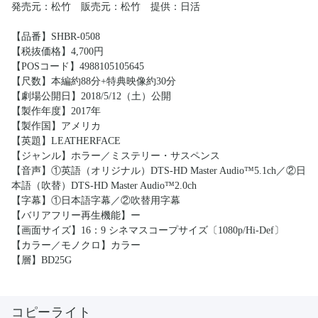
発売元：松竹 販売元：松竹 提供：日活
【品番】SHBR-0508
【税抜価格】4,700円
【POSコード】4988105105645
【尺数】本編約88分+特典映像約30分
【劇場公開日】2018/5/12（土）公開
【製作年度】2017年
【製作国】アメリカ
【英題】LEATHERFACE
【ジャンル】ホラー／ミステリー・サスペンス
【音声】①英語（オリジナル）DTS-HD Master Audio™5.1ch／②日
本語（吹替）DTS-HD Master Audio™2.0ch
【字幕】①日本語字幕／②吹替用字幕
【バリアフリー再生機能】ー
【画面サイズ】16：9 シネマスコープサイズ〔1080p/Hi-Def〕
【カラー／モノクロ】カラー
【層】BD25G
コピーライト