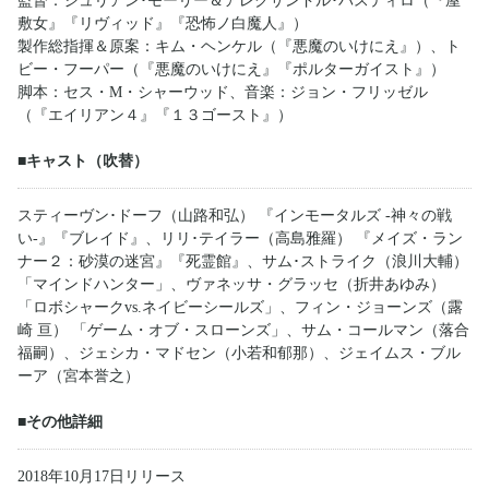
監督：ジュリアン･モーリー＆アレクサンドル･バスティロ（『屋
敷女』『リヴィッド』『恐怖ノ白魔人』）
製作総指揮＆原案：キム・ヘンケル（『悪魔のいけにえ』）、ト
ビー・フーパー（『悪魔のいけにえ』『ポルターガイスト』）
脚本：セス・M・シャーウッド、音楽：ジョン・フリッゼル
（『エイリアン４』『１３ゴースト』）
■キャスト（吹替）
スティーヴン･ドーフ（山路和弘） 『インモータルズ -神々の戦
い-』『ブレイド』、リリ･テイラー（高島雅羅） 『メイズ・ラン
ナー２：砂漠の迷宮』『死霊館』、サム･ストライク（浪川大輔）
「マインドハンター」、ヴァネッサ・グラッセ（折井あゆみ）
「ロボシャークvs.ネイビーシールズ」、フィン・ジョーンズ（露
崎 亘） 「ゲーム・オブ・スローンズ」、サム・コールマン（落合
福嗣）、ジェシカ・マドセン（小若和郁那）、ジェイムス・ブル
ーア（宮本誉之）
■その他詳細
2018年10月17日リリース