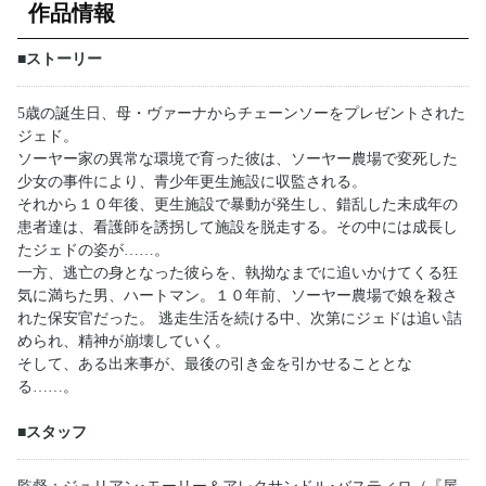
作品情報
■ストーリー
5歳の誕生日、母・ヴァーナからチェーンソーをプレゼントされた
ジェド。
ソーヤー家の異常な環境で育った彼は、ソーヤー農場で変死した
少女の事件により、青少年更生施設に収監される。
それから１０年後、更生施設で暴動が発生し、錯乱した未成年の
患者達は、看護師を誘拐して施設を脱走する。その中には成長し
たジェドの姿が……。
一方、逃亡の身となった彼らを、執拗なまでに追いかけてくる狂
気に満ちた男、ハートマン。１０年前、ソーヤー農場で娘を殺さ
れた保安官だった。 逃走生活を続ける中、次第にジェドは追い詰
められ、精神が崩壊していく。
そして、ある出来事が、最後の引き金を引かせることとな
る……。
■スタッフ