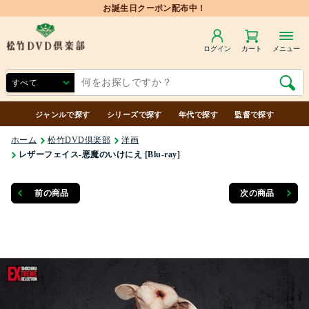
ログイン
カート
メニュー
ジャンルで探す
シリーズで探す
年代で探す
監督で探す
ホーム
松竹DVD倶楽部
洋画
レザーフェイス‐悪魔のいけにえ [Blu-ray]
前の商品
次の商品