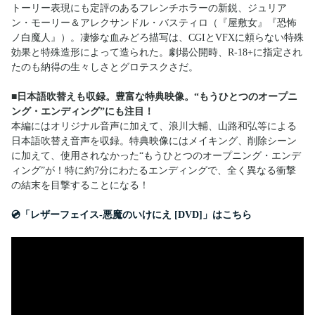
トーリー表現にも定評のあるフレンチホラーの新鋭、ジュリア
ン・モーリー＆アレクサンドル・バスティロ（『屋敷女』『恐怖
ノ白魔人』）。凄惨な血みどろ描写は、CGIとVFXに頼らない特殊
効果と特殊造形によって造られた。劇場公開時、R-18+に指定され
たのも納得の生々しさとグロテスクさだ。
■日本語吹替えも収録。豊富な特典映像。“もうひとつのオープニ
ング・エンディング”にも注目！
本編にはオリジナル音声に加えて、浪川大輔、山路和弘等による
日本語吹替え音声を収録。特典映像にはメイキング、削除シーン
に加えて、使用されなかった“もうひとつのオープニング・エンデ
ィング”が！特に約7分にわたるエンディングで、全く異なる衝撃
の結末を目撃することになる！
💿「レザーフェイス‐悪魔のいけにえ [DVD]」はこちら