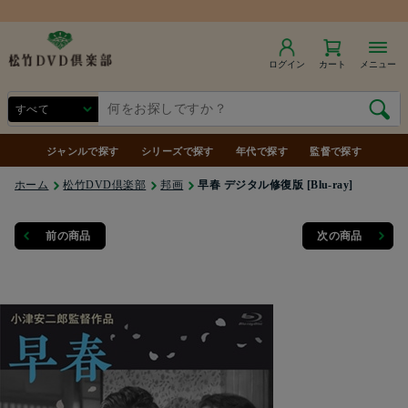
商品合計7,000円（税込）以上で送料無料
ログイン
カート
メニュー
ジャンルで探す
シリーズで探す
年代で探す
監督で探す
ホーム
松竹DVD倶楽部
邦画
早春 デジタル修復版 [Blu-ray]
前の商品
次の商品