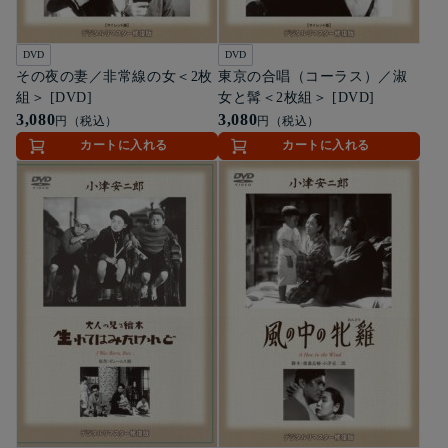
DVD
DVD
その夜の妻／非常線の女＜2枚
東京の合唱（コーラス）／淑
組＞ [DVD]
女と髯＜2枚組＞ [DVD]
3,080
3,080
円（税込）
円（税込）
カートに入れる
カートに入れる