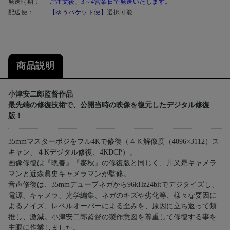
発送時期：
ご注文後、3～4営業日で発送いたします。
配送便：
【ゆうパケット便】
選択可能
商品説明
小津安二郎監督作品
最先端の修復技術で、公開当時の映像を復元したデジタル修復
版！
35mmマスターポジをフル4Kで修復（４Ｋ解像度（4096×3112）ス
キャン、４Kデジタル修復、4KDCP）。
画像修復は『晩春』『麥秋』の修復版と同じく、川又昻キャメラ
マンと近森眞史キャメラマンが監修。
音声修復は、35mmデュープネガから96kHz24bitでデジタイズし、
電源、キャメラ、光学編集、ネガのキズや劣化等、様々な要因に
よるノイズ、レベルオーバーによる歪みを、原因に立ち返って類
推し、激減。小津安二郎監督の製作意図を尊重して修復する事を
主眼に作業しました。