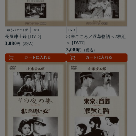
ゆうパケット便
DVD
DVD
長屋紳士録 [DVD]
出来ごころ／浮草物語＜2枚組
3,080
＞ [DVD]
円（税込）
3,080
円（税込）
カートに入れる
カートに入れる