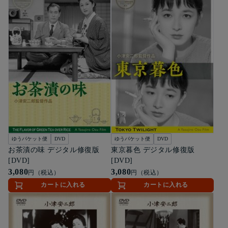
ゆうパケット便
DVD
ゆうパケット便
DVD
お茶漬の味 デジタル修復版
東京暮色 デジタル修復版
[DVD]
[DVD]
3,080
3,080
円（税込）
円（税込）
カートに入れる
カートに入れる