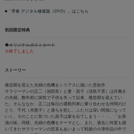
■
「早春 デジタル修復版（DVD）」はこちら
初回限定特典
◆オリジナルポストカード
※終了しました
ストーリー
倦怠期を迎えた夫婦の危機をシリアスに描いた意欲作
サラリーマンの正二（池部良）と妻・昌子（淡島千景）は共働き
の夫婦。数年前に病気で子供を失って以来、倦怠期を迎えてい
た。そんななか、正二は毎日の通勤列車に乗り合わせる仲間のひ
とり、千代（岸惠子）と過ちを犯し、ふたりは深い関係になって
いく。そのことに気づいた昌子は家を出てしまう・・・。「お茶
漬の味」同様、夫婦の危機をテーマとし、また、過去に何度も描
いてきたサラリーマンの悲哀もあいまって戦後の小津作品の中で