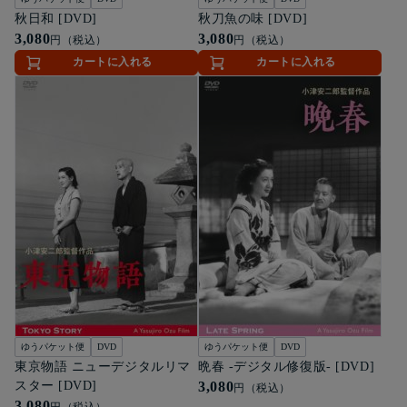
秋日和 [DVD]
秋刀魚の味 [DVD]
3,080
3,080
円（税込）
円（税込）
カートに入れる
カートに入れる
ゆうパケット便
DVD
ゆうパケット便
DVD
東京物語 ニューデジタルリマ
晩春 -デジタル修復版- [DVD]
スター [DVD]
3,080
円（税込）
3,080
円（税込）