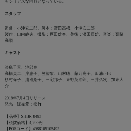
もシリアスな内容となっている。
スタッフ
監督：小津安二郎、脚本：野田高梧、小津安二郎
製作：山内静夫、撮影：厚田雄春、美術：濱田辰雄、音楽：齋藤
高順
キャスト
淡島千景、池部良
高橋貞二、岸惠子、笠智衆、山村聰、藤乃高子、田浦正巳
杉村春子、浦邊粂子、三宅邦子、東野英治郎、三井弘次、加東大
介
2018年7月4日リリース
発売・販売元：松竹
【品番】SHBR-0493
【税抜価格】4,700円
【POSコード】4988105105492