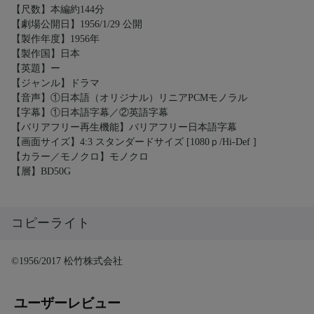
【尺数】本編約144分
【劇場公開日】1956/1/29 公開
【製作年度】1956年
【製作国】日本
【英題】ー
【ジャンル】ドラマ
【音声】①日本語（オリジナル）リニアPCMモノラル
【字幕】①日本語字幕／②英語字幕
【バリアフリー再生機能】バリアフリー日本語字幕
【画面サイズ】4:3 スタンダードサイズ [1080ｐ/Hi-Def ]
【カラー／モノクロ】モノクロ
【層】BD50G
コピーライト
©1956/2017 松竹株式会社
ユーザーレビュー