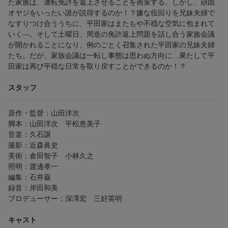
た家族は、運転免許を返上させることを画策する。しかし、頑固
オヤジをいったい誰が説得するのか！？嫌な役回りを兄妹夫婦で
なすりつけ合ううちに、平田家はまたもや不穏な空気に包まれて
いく―。そして土曜日、周造の免許返上問題を話し合う家族会議
が開かれることになり、例のごとく召集された平田家の兄妹夫婦
たち。だが、家族会議は一転し事態は思わぬ方向に…果たして平
田家は再び平穏な日常を取り戻すことができるのか！？
スタッフ
原作・監督：山田洋次
脚本：山田洋次 平松恵美子
音楽：久石譲
撮影：近森眞史
美術：倉田智子 小林久之
照明：渡邊孝一
編集：石井巌
録音：岸田和美
プロデューサー：深澤宏 三好英明
キャスト