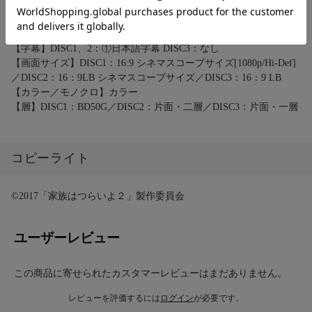
ド／②日本語（オリジナル）ドルビーデジタル2.0ch／③日本語
（音声ガイド）ドルビーデジタル2.0ch
DISC3：①日本語（オリジナル）ドルビーデジタル2.0ch
【字幕】DISC1、2：①日本語字幕 DISC3：なし
【画面サイズ】DISC1：16:9 シネマスコープサイズ[1080p/Hi-Def]
／DISC2：16：9LB シネマスコープサイズ／DISC3：16：9 LB
【カラー／モノクロ】カラー
【層】DISC1：BD50G／DISC2：片面・二層／DISC3：片面・一層
コピーライト
©2017「家族はつらいよ２」製作委員会
ユーザーレビュー
この商品に寄せられたカスタマーレビューはまだありません。
レビューを評価するには
ログイン
が必要です。