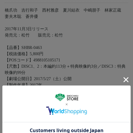
橋爪功 吉行和子 西村雅彦 夏川結衣 中嶋朋子 林家正蔵
妻夫木聡 蒼井優
2017年11月3日リリース
発売元：松竹 販売元：松竹
【品番】SHBR-0463
【税抜価格】5,800円
【POSコード】4988105105171
【尺数】DISC1、2：本編約113分＋特典映像約3分／DISC3：特典
映像約99分
【劇場公開日】2017/5/27（土）公開
【製作年度】2017年
【製作国】日本
【英題】ー
【ジャンル】コメディ
【音声】DISC1：①日本語（オリジナル）DTS-HD MasterAudio?
5.1ch／②日本語（オリジナル）DTS-HD MasterAudio? 2.0ch／③日
本語（音声ガイド）DTS-HD MasterAudio? 2.0ch
DISC2：①日本語（オリジナル）ドルビーデジタル5.1chサラウン