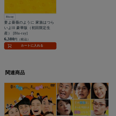
Blu-ray
妻よ薔薇のように 家族はつら
いよlll 豪華版（初回限定生
産） [Blu-ray]
6,380
円（税込）
カートに入れる
関連商品