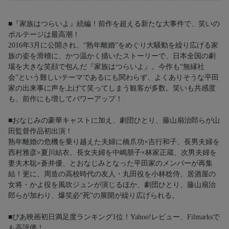
■『家族はつらいよ』続編！前作を超える新たな大事件で、笑いの
ボルテージは最高潮！
2016年3月に公開され、“熟年離婚”をめぐり大騒動を繰り広げる家
族の姿を滑稽に、かつ温かく描いたストーリーで、日本全国の劇
場を大きな笑顔で包んだ『家族はつらいよ』。今作も“無縁社
会”という難しいテーマであるにも関わらず、よくありそうな平田
家の出来事に声を上げて笑ってしまう観客が多数。笑いも共感度
も、前作にも増してパワーアップ！
■おなじみの豪華キャストに加え、劇団ひとり、藤山扇治郎らが山
田監督作品初出演！
熟年離婚の危機を乗り越えた夫婦に橋爪功×吉行和子、長男夫婦を
西村雅彦×夏川結衣、長女夫婦を中嶋朋子×林家正蔵、次男夫婦を
妻夫木聡×蒼井優、とおなじみとなった平田家のメンバーが再集
結！更に、周造の高校時代の友人・丸田役を小林稔侍、居酒屋の
女将・かよ役を風吹ジュンが演じるほか、劇団ひとり、藤山扇治
郎らが加わり、爆笑必“死”の展開が繰り広げられる。
■ぴあ映画初日満足度ランキング1位！Yahoo!レビュー、Filmarksで
も高評価！