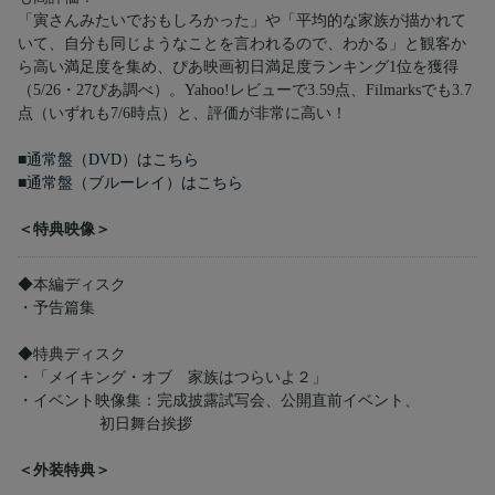
「寅さんみたいでおもしろかった」や「平均的な家族が描かれて
いて、自分も同じようなことを言われるので、わかる」と観客か
ら高い満足度を集め、ぴあ映画初日満足度ランキング1位を獲得
（5/26・27ぴあ調べ）。Yahoo!レビューで3.59点、Filmarksでも3.7
点（いずれも7/6時点）と、評価が非常に高い！
■
通常盤（DVD）はこちら
■
通常盤（ブルーレイ）はこちら
＜特典映像＞
◆本編ディスク
・予告篇集
◆特典ディスク
・「メイキング・オブ 家族はつらいよ２」
・イベント映像集：完成披露試写会、公開直前イベント、
初日舞台挨拶
＜外装特典＞