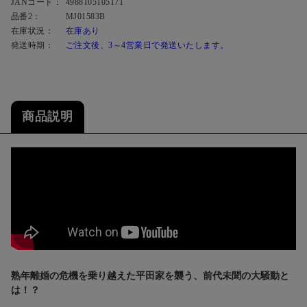
JANコード：
4988105105171
品番2：
MJ01583B
在庫状況：
在庫あり
発送時期：
ご注文後、3～4営業日で発送いたします。
商品説明
熟年離婚の危機を乗り越えた平田家を襲う、前代未聞の大騒動と
は！？