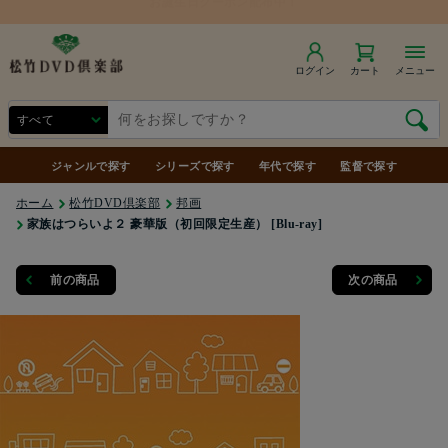
ログイン
カート
メニュー
ジャンルで探す
シリーズで探す
年代で探す
監督で探す
ホーム
松竹DVD倶楽部
邦画
家族はつらいよ２ 豪華版（初回限定生産） [Blu-ray]
前の商品
次の商品