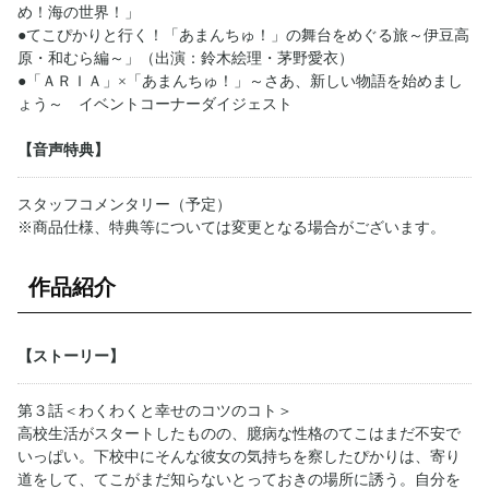
め！海の世界！」
●てこぴかりと行く！「あまんちゅ！」の舞台をめぐる旅～伊豆高
原・和むら編～」（出演：鈴木絵理・茅野愛衣）
●「ＡＲＩＡ」×「あまんちゅ！」～さあ、新しい物語を始めまし
ょう～ イベントコーナーダイジェスト
【音声特典】
スタッフコメンタリー（予定）
※商品仕様、特典等については変更となる場合がございます。
作品紹介
【ストーリー】
第３話＜わくわくと幸せのコツのコト＞
高校生活がスタートしたものの、臆病な性格のてこはまだ不安で
いっぱい。下校中にそんな彼女の気持ちを察したぴかりは、寄り
道をして、てこがまだ知らないとっておきの場所に誘う。自分を