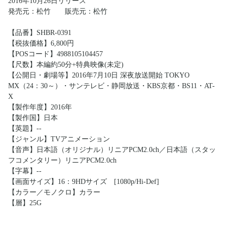
2016年10月26日リリース
発売元：松竹 販売元：松竹
【品番】SHBR-0391
【税抜価格】6,800円
【POSコード】4988105104457
【尺数】本編約50分+特典映像(未定)
【公開日・劇場等】2016年7月10日 深夜放送開始 TOKYO
MX（24：30～）・サンテレビ・静岡放送・KBS京都・BS11・AT-
X
【製作年度】2016年
【製作国】日本
【英題】--
【ジャンル】TVアニメーション
【音声】日本語（オリジナル）リニアPCM2.0ch／日本語（スタッ
フコメンタリー）リニアPCM2.0ch
【字幕】--
【画面サイズ】16：9HDサイズ [1080p/Hi-Def]
【カラー／モノクロ】カラー
【層】25G