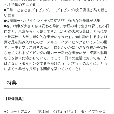
へ！待望のアニメ化！
■日常、ときどきダイビング。 ダイビング×女子高生が紡ぐ新し
い世界
■佐藤順一×カサヰケンイチ×JC.STAFF 強力な制作陣が結集！
■春。物事が大きく移り変わる季節。伊豆の町で生まれ育った小日
向光と、東京から引っ越してきたばかりの大木双葉は、ともに夢
ヶ丘高校に入学し運命的な出会いを果たす。光に誘われるまま双
葉が足を踏み入れたのは、スキューバダイビングという未知の世
界。何事もプラス思考の光と、自分がいかに小さな存在かを実感
させてくれるダイビングの魅力ーー新たな出会いが、双葉の臆病
な心を徐々に溶かしていく。そして、日々の生活においても二人
はさながらダイビングで命を預け合う「バディ」のように、とも
に多くの幸せを共有する関係を築いていくことに……。
特典
【映像特典】
●ショートアニメ 「第１回 うぴょうぴょ！ ダ～イブツッコ