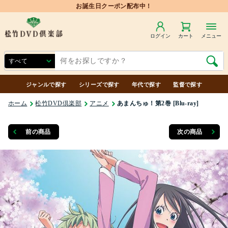
ログイン
カート
メニュー
ジャンルで探す
シリーズで探す
年代で探す
監督で探す
ホーム
松竹DVD倶楽部
アニメ
あまんちゅ！第2巻 [Blu-ray]
前の商品
次の商品