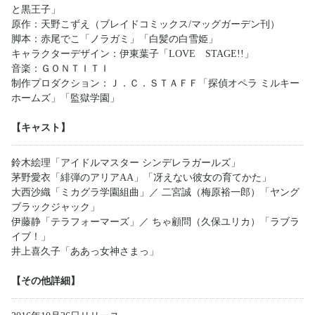
と黒王子」
原作：天野こずえ（ブレイドコミックス/マッグガーデン刊）
脚本：赤尾でこ「ノラガミ」「白髪の白雪姫」
キャラクターデザイン：伊東葉子「LOVE STAGE!!」
音楽：ＧＯＮＴＩＴＩ
制作プロダクション：Ｊ．Ｃ．ＳＴＡＦＦ「探偵オペラ ミルキー
ホームズ」「監獄学園」
【キャスト】
鈴木絵理「アイドルマスター シンデレラガールズ」
茅野愛衣「緋弾のアリアAA」「冴えない彼女の育てかた」
大西沙織「ミカグラ学園組曲」／ 二宮誠（梅原裕一郎）「ヤング
ブラックジャック」
伊藤静「テラフォーマーズ」／ ちゃ顧問（久保ユリカ）「ラブラ
イブ！」
井上喜久子「ああっ女神さまっ」
【その他詳細】