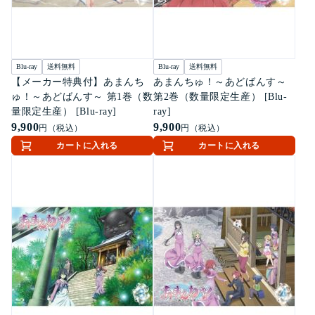
Blu-ray
送料無料
Blu-ray
送料無料
【メーカー特典付】あまんち
あまんちゅ！～あどばんす～
ゅ！～あどばんす～ 第1巻（数
第2巻（数量限定生産） [Blu-
量限定生産） [Blu-ray]
ray]
9,900
9,900
円（税込）
円（税込）
カートに入れる
カートに入れる