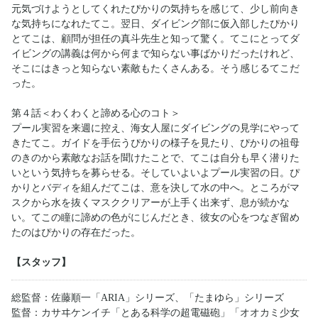
元気づけようとしてくれたぴかりの気持ちを感じて、少し前向き
な気持ちになれたてこ。翌日、ダイビング部に仮入部したぴかり
とてこは、顧問が担任の真斗先生と知って驚く。てこにとってダ
イビングの講義は何から何まで知らない事ばかりだったけれど、
そこにはきっと知らない素敵もたくさんある。そう感じるてこだ
った。
第４話＜わくわくと諦める心のコト＞
プール実習を来週に控え、海女人屋にダイビングの見学にやって
きたてこ。ガイドを手伝うぴかりの様子を見たり、ぴかりの祖母
のきのから素敵なお話を聞けたことで、てこは自分も早く潜りた
いという気持ちを募らせる。そしていよいよプール実習の日。ぴ
かりとバディを組んだてこは、意を決して水の中へ。ところがマ
スクから水を抜くマスククリアーが上手く出来ず、息が続かな
い。てこの瞳に諦めの色がにじんだとき、彼女の心をつなぎ留め
たのはぴかりの存在だった。
【スタッフ】
総監督：佐藤順一「ARIA」シリーズ、「たまゆら」シリーズ
監督：カサヰケンイチ「とある科学の超電磁砲」「オオカミ少女