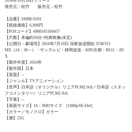
2016年10月26日リリース
発売元：松竹 販売元：松竹
【品番】SHBR-0391
【税抜価格】6,800円
【POSコード】4988105104457
【尺数】本編約50分+特典映像(未定)
【公開日・劇場等】2016年7月10日 深夜放送開始 TOKYO
MX（24：30～）・サンテレビ・静岡放送・KBS京都・BS11・AT-
X
【製作年度】2016年
【製作国】日本
【英題】--
【ジャンル】TVアニメーション
【音声】日本語（オリジナル）リニアPCM2.0ch／日本語（スタッ
フコメンタリー）リニアPCM2.0ch
【字幕】--
【画面サイズ】16：9HDサイズ [1080p/Hi-Def]
【カラー／モノクロ】カラー
【層】25G