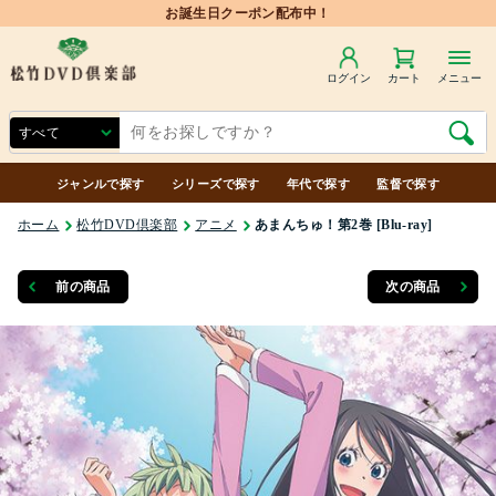
ログイン
カート
メニュー
ジャンルで探す
シリーズで探す
年代で探す
監督で探す
ホーム
松竹DVD倶楽部
アニメ
あまんちゅ！第2巻 [Blu-ray]
前の商品
次の商品