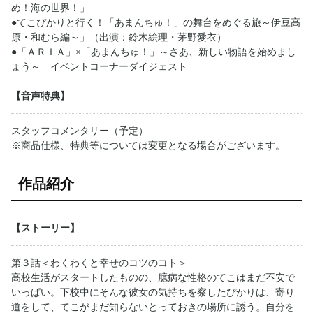
め！海の世界！」
●てこぴかりと行く！「あまんちゅ！」の舞台をめぐる旅～伊豆高
原・和むら編～」（出演：鈴木絵理・茅野愛衣）
●「ＡＲＩＡ」×「あまんちゅ！」～さあ、新しい物語を始めまし
ょう～ イベントコーナーダイジェスト
【音声特典】
スタッフコメンタリー（予定）
※商品仕様、特典等については変更となる場合がございます。
作品紹介
【ストーリー】
第３話＜わくわくと幸せのコツのコト＞
高校生活がスタートしたものの、臆病な性格のてこはまだ不安で
いっぱい。下校中にそんな彼女の気持ちを察したぴかりは、寄り
道をして、てこがまだ知らないとっておきの場所に誘う。自分を