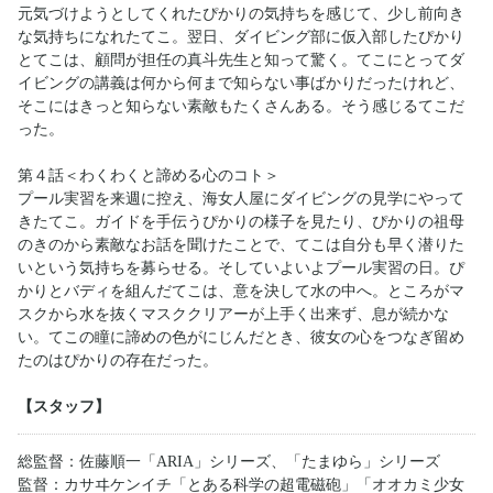
元気づけようとしてくれたぴかりの気持ちを感じて、少し前向き
な気持ちになれたてこ。翌日、ダイビング部に仮入部したぴかり
とてこは、顧問が担任の真斗先生と知って驚く。てこにとってダ
イビングの講義は何から何まで知らない事ばかりだったけれど、
そこにはきっと知らない素敵もたくさんある。そう感じるてこだ
った。
第４話＜わくわくと諦める心のコト＞
プール実習を来週に控え、海女人屋にダイビングの見学にやって
きたてこ。ガイドを手伝うぴかりの様子を見たり、ぴかりの祖母
のきのから素敵なお話を聞けたことで、てこは自分も早く潜りた
いという気持ちを募らせる。そしていよいよプール実習の日。ぴ
かりとバディを組んだてこは、意を決して水の中へ。ところがマ
スクから水を抜くマスククリアーが上手く出来ず、息が続かな
い。てこの瞳に諦めの色がにじんだとき、彼女の心をつなぎ留め
たのはぴかりの存在だった。
【スタッフ】
総監督：佐藤順一「ARIA」シリーズ、「たまゆら」シリーズ
監督：カサヰケンイチ「とある科学の超電磁砲」「オオカミ少女