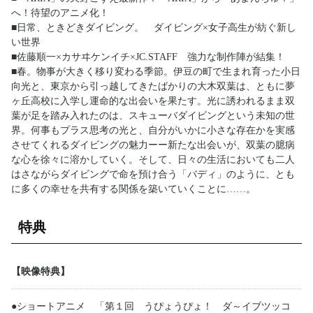
へ！待望のアニメ化！
■日常、ときどきダイビング。 ダイビング×女子高生が紡ぐ新し
い世界
■佐藤順一×カサヰケンイチ×JC.STAFF 強力な制作陣が結集！
■春。物事が大きく移り変わる季節。伊豆の町で生まれ育った小日
向光と、東京から引っ越してきたばかりの大木双葉は、ともに夢
ヶ丘高校に入学し運命的な出会いを果たす。光に誘われるまま双
葉が足を踏み入れたのは、スキューバダイビングという未知の世
界。何事もプラス思考の光と、自分がいかに小さな存在かを実感
させてくれるダイビングの魅力ーー新たな出会いが、双葉の臆病
な心を徐々に溶かしていく。そして、日々の生活においても二人
はさながらダイビングで命を預け合う「バディ」のように、とも
に多くの幸せを共有する関係を築いていくことに……。
特典
【映像特典】
●ショートアニメ 「第１回 うぴょうぴょ！ ダ～イブツッコ