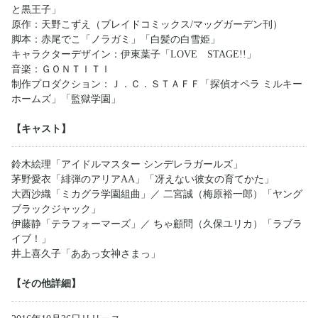
と黒王子」
原作：天野こずえ（ブレイドコミックス/マッグガーデン刊）
脚本：赤尾でこ「ノラガミ」「白髪の白雪姫」
キャラクターデザイン：伊東葉子「LOVE STAGE!!」
音楽：ＧＯＮＴＩＴＩ
制作プロダクション：Ｊ．Ｃ．ＳＴＡＦＦ「探偵オペラ ミルキー
ホームズ」「監獄学園」
【キャスト】
鈴木絵理「アイドルマスター シンデレラガールズ」
茅野愛衣「緋弾のアリアAA」「冴えない彼女の育てかた」
大西沙織「ミカグラ学園組曲」／ 二宮誠（梅原裕一郎）「ヤング
ブラックジャック」
伊藤静「テラフォーマーズ」／ ちゃ顧問（久保ユリカ）「ラブラ
イブ！」
井上喜久子「ああっ女神さまっ」
【その他詳細】