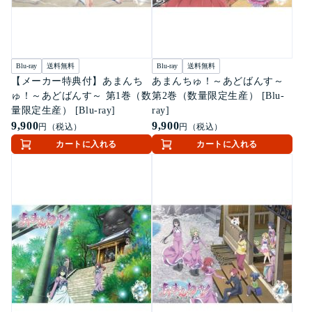
Blu-ray
送料無料
Blu-ray
送料無料
【メーカー特典付】あまんち
あまんちゅ！～あどばんす～
ゅ！～あどばんす～ 第1巻（数
第2巻（数量限定生産） [Blu-
量限定生産） [Blu-ray]
ray]
9,900
9,900
円（税込）
円（税込）
カートに入れる
カートに入れる