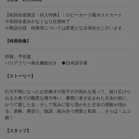
【初回生産限定・封入特典】：ロビーカード風ポストカード
※初回生産分がなくなり次第終了
※商品仕様、特典等については変更となる場合がございます。
【特典映像】
特報、予告篇
バリアフリー再生機能付き ◆日本語字幕
【ストーリー】
行方不明になったお世継ぎの双子の片割れを巡って、繰り広げら
れる大奥での醜悪な権力争い。事態に巻き込まれた主水の前に、
かつて愛した女、そして恨みに取り憑かれた主水の宿敵が現れ
る。策略、裏切り、陰謀、絡み合う情愛と私怨…。さらば！ムコ
殿！
【スタッフ】