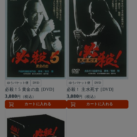
ゆうパケット便
DVD
ゆうパケット便
DVD
必殺！5 黄金の血 [DVD]
必殺！ 主水死す [DVD]
3,080
3,080
円（税込）
円（税込）
カートに入れる
カートに入れる