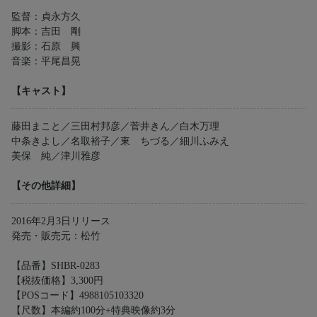
監督：貞永方久
脚本：吉田 剛
撮影：石原 興
音楽：平尾昌晃
【キャスト】
藤田まこと／三田村邦彦／菅井きん／白木万理
中条きよし／名取裕子／東 ちづる／細川ふみえ
美保 純／津川雅彦
【その他詳細】
2016年2月3日リリース
発売・販売元：松竹
【品番】SHBR-0283
【税抜価格】3,300円
【POSコード】4988105103320
【尺数】本編約100分+特典映像約3分