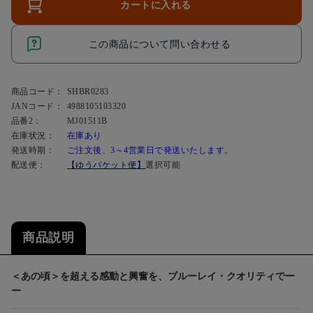
カートに入れる
この商品について問い合わせる
商品コード：
SHBR0283
JANコード：
4988105103320
品番2：
MJ01511B
在庫状況：
在庫あり
発送時期：
ご注文後、3～4営業日で発送いたします。
配送便：
【ゆうパケット便】
選択可能
商品説明
＜あの頃＞を超える感動と興奮を、ブルーレイ・クオリティでー
ー