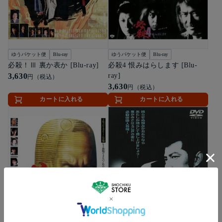
ゆうパケット便
Blu-ray
ゆうパケット便
Blu-ray
必殺！Ⅲ 裏か表か [Blu-ray]
必殺4 恨みはらします [Blu-
3,630
ray]
円（税込）
3,630
円（税込）
カートに入れる
カートに入れる