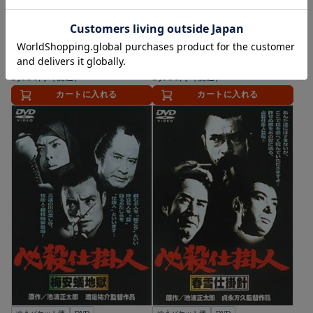
ゆうパケット便
Blu-ray
ゆうパケット便
DVD
必殺！5 黄金の血 [Blu-ray]
必殺仕掛人 [DVD]
3,630
3,080
円（税込）
円（税込）
カートに入れる
カートに入れる