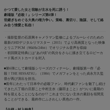
かつて愛した女と宿敵が主水を死に誘う！
劇場版『必殺！』シリーズ第6弾！
世継ぎをめぐる大奥の権力争い。策略、裏切り、陰謀、そして絡
み合う情愛と私怨！
・撮影監督の石原興キャメラマン監修によるブルーレイのための
最新のHDデジタルリマスター（2015）でより高画質となった映像
とリニアPCM（96kHz/24bit）でオリジナル音声を収録
・初回限定特典には“あの頃”の気分をさらに掻き立てるロビーカ
ード風ポストカードを封入
■第6弾にして劇場版シリーズのフィナーレ。劇場版第一作『必
殺！THE HISSATSU』（1984）でメガフォンをとった貞永方久監
督が再び演出を担当。
■長年にわたって日本中の必殺ファン、時代劇ファンを魅了し続け
てきた八丁堀の旦那こと中村主水（藤田まこと）がついに最期の
時を迎えることになるのか!? これまでにない主水の素顔を垣間見
ることができる、最終作にふさわしい異色の一作。
【仕様・封入特典】