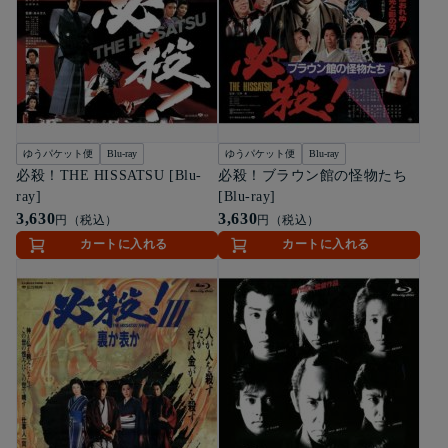
ゆうパケット便
Blu-ray
ゆうパケット便
Blu-ray
必殺！THE HISSATSU [Blu-
必殺！ブラウン館の怪物たち
ray]
[Blu-ray]
3,630
3,630
円（税込）
円（税込）
カートに入れる
カートに入れる