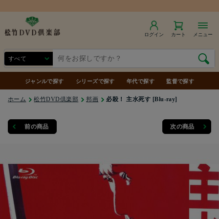
商品合計7,000円（税込）以上で送料無料
ログイン
カート
メニュー
ジャンルで探す
シリーズで探す
年代で探す
監督で探す
ホーム
松竹DVD倶楽部
邦画
必殺！ 主水死す [Blu-ray]
前の商品
次の商品