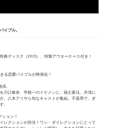
バイブル。
特典ディスク（DVD）、特製アウターケース付き！
できる恋愛バイブルが映画化！
熱演。
生を川口春奈、学校一のイケメンに、福士蒼汰。共演に
介、八木アリサら旬なキャストが集結。不器用で、ぎ
す。
クション！
イレクションが担当！ワン・ダイレクションにとって