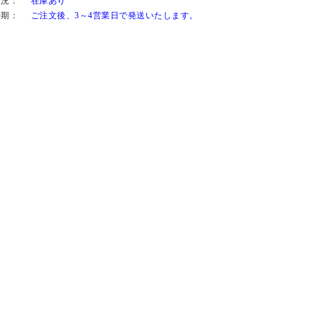
状況：
在庫あり
時期：
ご注文後、3～4営業日で発送いたします。