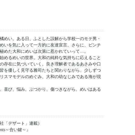
の橘めい。ある日、ふとした誤解から学校一のモテ男・
めいを気に入って一方的に友達宣言。さらに、ピンチ
秘めた大和にめいは次第に惹かれていって…。
始めるめいの世界。大和の純粋な気持ちに応えること
の存在に気づいていく。良き理解者であるあさみや口
皆を優しく見守る雅司たちと関わりながら、少しずつ
リスマモデルのめぐみ、大和の幼なじみである海が現
、喜び、悩み、ぶつかり、傷つきながら、めいはある
社「デザート」連載）
nts～合い鍵～』