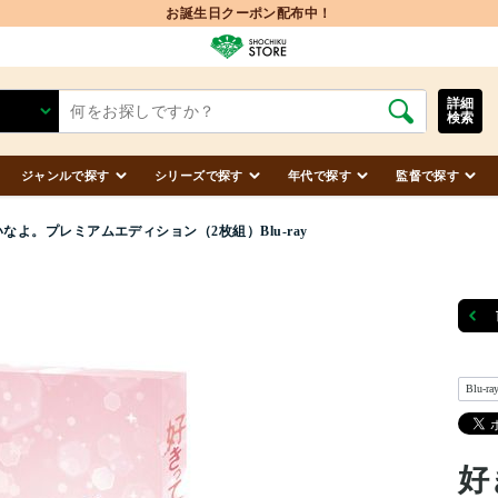
詳細
検索
ジャンルで探す
シリーズで探す
年代で探す
監督で探す
なよ。プレミアムエディション（2枚組）Blu-ray
Blu-ra
好