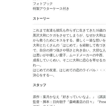
フォトブック
特製アウターケース付き
ストーリー
これまで友達も彼氏も作らずに生きてきた16歳
黒沢大和にケガをさせてしまうが、なぜか大和は
から救うためにキスをする。優しく一途な想いを
大和とたくさんの「はじめて」を経験して色づき
で、自分の持つ強さや弱さと向き合い、大切な人
は悪いがや優しい愛子、ムードメーカーの中西、
成長していくめい。そこに大和に恋心を寄せるカ
れ―。
はじめての友達、はじめての恋のライバル・・・
決心をする―。
スタッフ
原作：葉月かなえ『好きっていいなよ。』（講談
監督・脚本：日向朝子『森崎書店の日々』『Prese