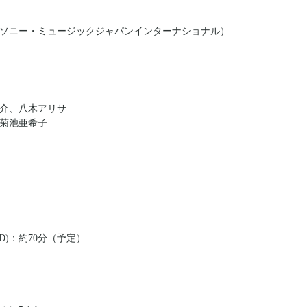
ソニー・ミュージックジャパンインターナショナル）
介、八木アリサ
菊池亜希子
D)：約70分（予定）