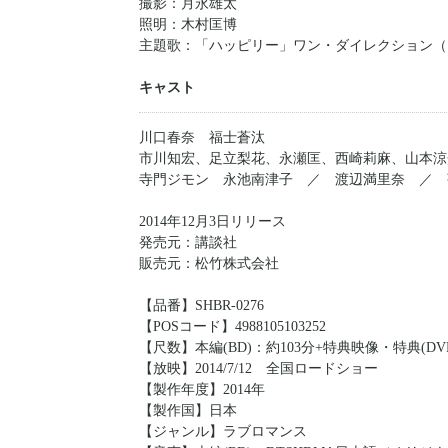
撮影：月永雄太
照明：木村匡博
主題歌：「ハッピリー」ワン・ダイレクション（
キャスト
川口春奈 福士蒼汰
市川知宏、足立梨花、永瀬匡、西崎莉麻、山本涼
寺門ジモン 永池南津子 ／ 渡辺満里奈 ／ 
2014年12月3日リリース
発売元：講談社
販売元：松竹株式会社
【品番】SHBR-0276
【POSコード】4988105103252
【尺数】本編(BD)：約103分+特典映像・特典(DV
【放映】2014/7/12 全国ロードショー
【製作年度】2014年
【製作国】日本
【ジャンル】ラブロマンス