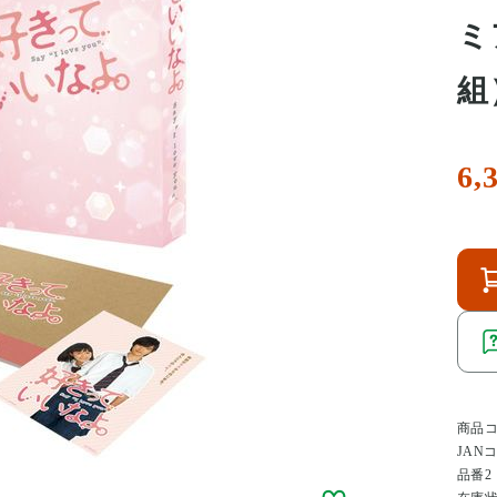
ミ
組）
6,
商品
JAN
品番2