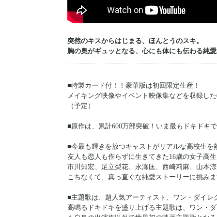
突然のキスからはじまる、ほんとうのスキ。
胸の奥がギュッとなる、心にも体にも伝わる純愛
■特製カード付！！豪華版は初回限定生産！
メイキング映像やイベント映像集などを収録した
（予定）
■原作は、累計600万部突破！いま最もドキドキ
■今最も輝きを放つキャストがリアルな高校生を
友人も恋人も作らずに生きてきた16歳の女子高
市川知宏、足立梨花、永瀬匡、西崎莉麻、山本涼
こちなくて、真っ直ぐな純愛ストーリーに挑みま
■主題歌は、超人気アーティスト、ワン・ダイレ
高鳴るドキドキを盛り上げる主題歌は、ワン・ダ