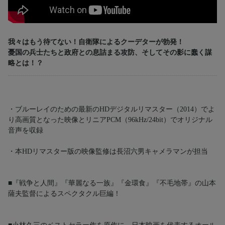
我々はもう待てない！自衛隊によるクーデターが勃発！
憂国の兵士たちと政府との息詰まる攻防、そしてその影に蠢く謀
略とは！？
・ブルーレイのための最新のHDデジタルリマスター（2014）でよ
り高画質となった映像とリニアPCM（96kHz/24bit）でオリジナル
音声を収録
・本HDリマスター版の映像監修は長沼六男キャメラマンが担当
■『戦争と人間』『華麗なる一族』『金環食』『不毛地帯』の山本
薩夫監督によるスペクタクル巨編！