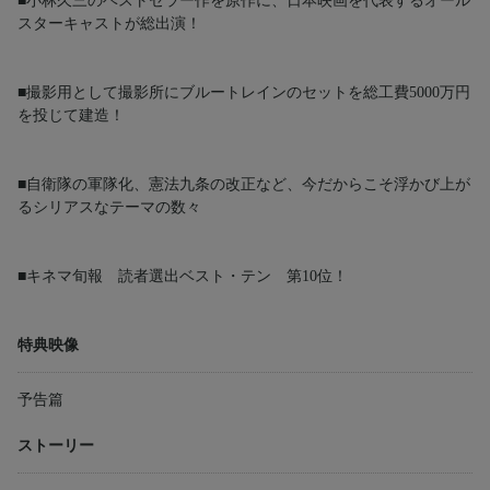
■小林久三のベストセラー作を原作に、日本映画を代表するオール
スターキャストが総出演！
■撮影用として撮影所にブルートレインのセットを総工費5000万円
を投じて建造！
■自衛隊の軍隊化、憲法九条の改正など、今だからこそ浮かび上が
るシリアスなテーマの数々
■キネマ旬報 読者選出ベスト・テン 第10位！
特典映像
予告篇
ストーリー