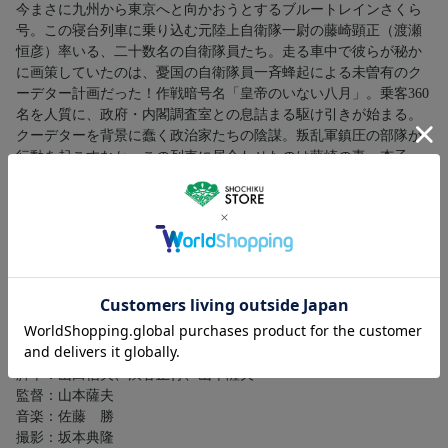
今まさに九州から東京へと向かおうとするブルートレインさくら
号。この寝台列車に乗り込む元陸上自衛隊一尉の藤崎顕正（渡瀬
恒彦）率いる、二十数名の自衛隊員たち。走る車中で彼らが秘か
に画策していたのは、憂国の自衛隊員一斉蜂起による未曽有のク
ーデター計画だった！作戦暗号名「皇帝のいない八月」。乗客360
名を人質に、政府・内閣調査室との息詰まる駆け引きが始まる。
クーデターを背景に蠢く政治家たちの陰謀。叛乱軍鎮圧の部隊が
行動を起こすなか、この列車に居合わせたのは藤崎の妻、杏子
（吉永小百合）。藤崎を思いとどまらせようと説得を試みる杏子
だったが…。狂気を孕んだクーデターの、そして日本の命運の行
方は！？夜の闇を突っ走るブルートレイン！戦慄の24時間を緊迫
感漲るタッチでダイナミックに描くスリリングな軍事スペクタク
ル巨編！
スタッフ
原作：小林久三
脚本：山田信夫、渋谷正行、山本薩夫
監督：山本薩夫
音楽：佐藤 勝
撮影：坂本典隆