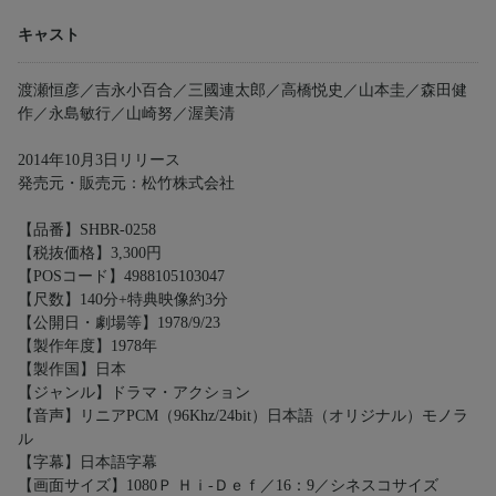
キャスト
渡瀬恒彦／吉永小百合／三國連太郎／高橋悦史／山本圭／森田健
作／永島敏行／山崎努／渥美清
2014年10月3日リリース
発売元・販売元：松竹株式会社
【品番】SHBR-0258
【税抜価格】3,300円
【POSコード】4988105103047
【尺数】140分+特典映像約3分
【公開日・劇場等】1978/9/23
【製作年度】1978年
【製作国】日本
【ジャンル】ドラマ・アクション
【音声】リニアPCM（96Khz/24bit）日本語（オリジナル）モノラ
ル
【字幕】日本語字幕
【画面サイズ】1080Ｐ Ｈｉ-Ｄｅｆ／16：9／シネスコサイズ