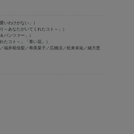
愛いわけがない」）
り～あなたがいてくれたコト～」）
＆パンツァー」）
れたコト～」「青い花」）
／福井裕佳梨／寿美菜子／広橋涼／松来未祐／緒方恵