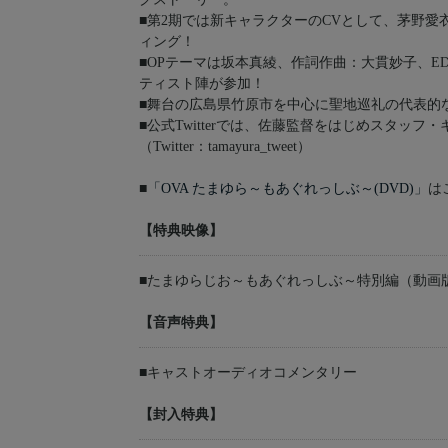
■第2期では新キャラクターのCVとして、茅野
ィング！
■OPテーマは坂本真綾、作詞作曲：大貫妙子、
ティスト陣が参加！
■舞台の広島県竹原市を中心に聖地巡礼の代表的
■公式Twitterでは、佐藤監督をはじめスタッ
（Twitter：tamayura_tweet）
■
「OVA たまゆら～もあぐれっしぶ～(DVD)」
は
【特典映像】
■たまゆらじお～もあぐれっしぶ～特別編（動画
【音声特典】
■キャストオーディオコメンタリー
【封入特典】