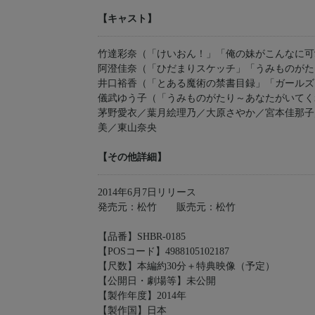
【キャスト】
竹達彩奈（「けいおん！」「俺の妹がこんなに可
阿澄佳奈（「ひだまりスケッチ」「うみものがた
井口裕香（「とある魔術の禁書目録」「ガールズ
儀武ゆう子（「うみものがたり～あなたがいてく
茅野愛衣／葉月絵理乃／大原さやか／宮本佳那子
美／東山奈央
【その他詳細】
2014年6月7日リリース
発売元：松竹 販売元：松竹
【品番】SHBR-0185
【POSコード】4988105102187
【尺数】本編約30分＋特典映像（予定）
【公開日・劇場等】未公開
【製作年度】2014年
【製作国】日本