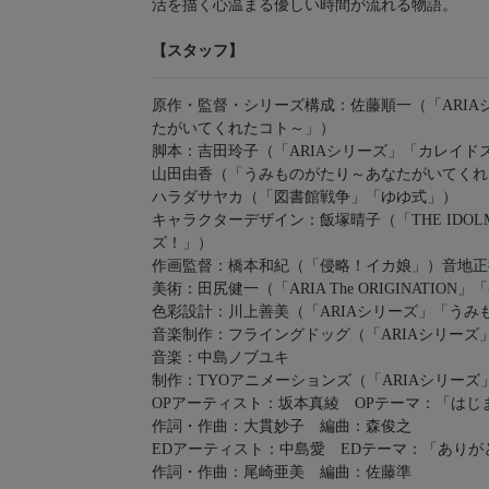
活を描く心温まる優しい時間が流れる物語。
【スタッフ】
原作・監督・シリーズ構成：佐藤順一（「ARI
たがいてくれたコト～」）
脚本：吉田玲子（「ARIAシリーズ」「カレイド
山田由香（「うみものがたり～あなたがいてくれ
ハラダサヤカ（「図書館戦争」「ゆゆ式」）
キャラクターデザイン：飯塚晴子（「THE IDOL
ズ！」）
作画監督：橋本和紀（「侵略！イカ娘」）音地正行
美術：田尻健一（「ARIA The ORIGINATIO
色彩設計：川上善美（「ARIAシリーズ」「う
音楽制作：フライングドッグ（「ARIAシリーズ」「スケ
音楽：中島ノブユキ
制作：TYOアニメーションズ（「ARIAシリーズ」「ス
OPアーティスト：坂本真綾 OPテーマ：「はじ
作詞・作曲：大貫妙子 編曲：森俊之
EDアーティスト：中島愛 EDテーマ：「ありが
作詞・作曲：尾崎亜美 編曲：佐藤準