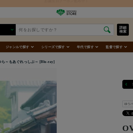
詳細
検索
ジャンルで探す
シリーズで探す
年代で探す
監督で探す
ら～もあぐれっしぶ～ [Blu-ray]
ゆう
O