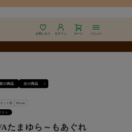
お気に入り
ログイン
カート
メニュー
前の商品
次の商品
パケット便
Blu-ray
VAたまゆら～もあぐれ