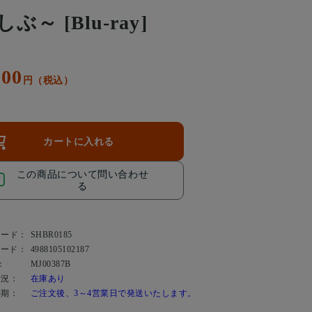
ぶ～ [Blu-ray]
500
円（税込）
カートに入れる
この商品について問い合わせ
る
コード：
SHBR0185
コード：
4988105102187
：
MJ00387B
状況：
在庫あり
時期：
ご注文後、3～4営業日で発送いたします。