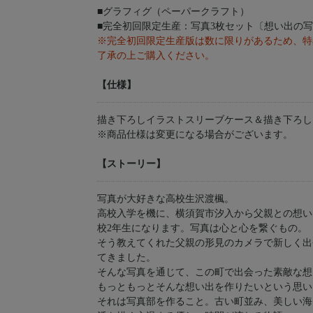
■グラフィグ（ペーパークラフト）
■完全初回限定生産：写真3枚セット〔想い出の写
※完全初回限定生産版は数に限りがあるため、特
了承の上ご購入ください。
【仕様】
描き下ろしイラストスリーブケース＆描き下ろし
※商品仕様は変更になる場合がございます。
【ストーリー】
写真が大好きな高校生沢渡楓。
高校入学を機に、横須賀市汐入から父親との想い
校2年生になります。写真は心と心を繋ぐもの。
そう教えてくれた父親の形見のカメラで新しく出
てきました。
そんな写真を通じて、この町で出会った素敵な想
もっともっとそんな想い出を作りたいという思い
それは写真部を作ること。古い町並み、美しい海