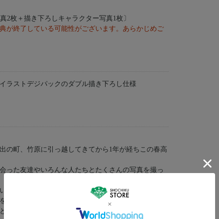
真2枚＋描き下ろしキャラクター写真1枚〕
典が終了している可能性がございます。あらかじめご
イラストデジパックのダブル描き下ろし仕様
出の町、竹原に引っ越してきてから1年が経ちこの春高
会った友達やいろんな人たちとたくさんの写真を撮っ
い出の数々・・・、
を胸に、楓は新たなチャレンジを始めます。
と島々、あたたかな人たちに囲まれた高校生たちの生