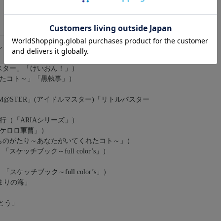
Aシリーズ」「カレイドスター」「うみものがたり～あな
スター」「けいおん！」）
たコト～」「黒執事」）
M@STER」(アイドルマスター)「リトルバスター
（「ARIAシリーズ」）
N」「ケロロ軍曹」）
みものがたり～あなたがいてくれたコト～」）
ッチブック～full color’s」）
ケッチブック～full color’s」）
まりの海」
とう」