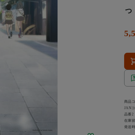
っし
5,
商品
JAN
品番2
在庫
発送