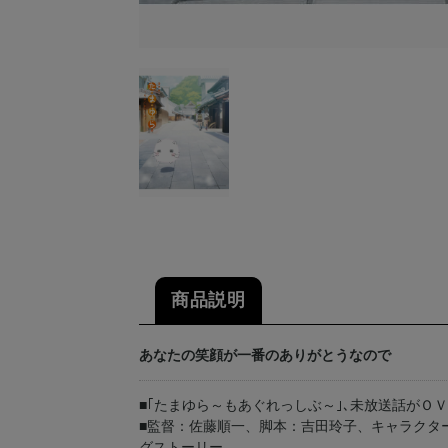
商品説明
あなたの笑顔が一番のありがとうなので
■｢たまゆら～もあぐれっしぶ～｣､未放送話がＯ
■監督：佐藤順一、脚本：吉田玲子、キャラクタ
グストーリー。