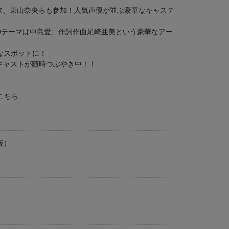
愛衣、東山奈央らも参加！人気声優が並ぶ豪華なキャステ
EDテーマは中島愛、作詞作曲尾崎亜美という豪華なアー
なスポットに！
フ・キャストが随時つぶやき中！！
こちら
版）