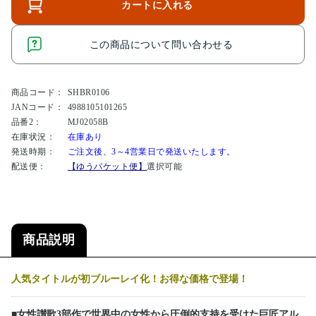
カートに入れる
この商品について問い合わせる
商品コード：
SHBR0106
JANコード：
4988105101265
品番2：
MJ02058B
在庫状況：
在庫あり
発送時期：
ご注文後、3～4営業日で発送いたします。
配送便：
【ゆうパケット便】
選択可能
商品説明
人気タイトルが初ブルーレイ化！お得な価格で登場！
■女性讃歌3部作で世界中の女性から圧倒的支持を受けた巨匠アル