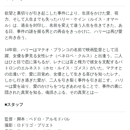
欲望と裏切りが引き起こした事件により、生涯をかけた愛、視
力、そして人生までも失ったハリー・ケイン（ルイス・オマー
ル）は、過去を封印し、名前を変えて違う人生を生きてきた。あ
る日、事件の謎を握る男との再会をきっかけに、ハリーは再び愛
と向き合う。
14年前、ハリーはマテオ・ブランコの名前で映画監督として活
躍、女優を夢見る女性レナ（ペネロペ・クルス）と出逢う。二人
はひと目で恋に落ちるが、レナには富と権力で彼女を支配するパ
トロンのエルネスト（ホセ・ルイス・ゴメス）がいた。マテオと
の出逢いで、愛に目覚め、女優として生きる喜びを知ったレナ。
しかし行き過ぎた愛が、二人を引き裂く事件を引き起こす。 ハリ
ーは愛を辿り、愛のかけらをつなぎあわせることで、事件の裏に
隠された真実を知る。魂揺さぶる、その真実とは―
■スタッフ
監督・脚本：ペドロ・アルモドバル
撮影：ロドリゴ・プリエト