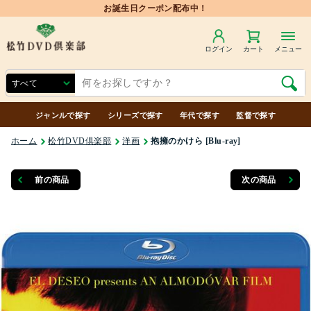
お誕生日クーポン配布中！
ログイン
カート
メニュー
ジャンルで探す
シリーズで探す
年代で探す
監督で探す
ホーム
松竹DVD倶楽部
洋画
抱擁のかけら [Blu-ray]
前の商品
次の商品