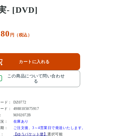
- [DVD]
180
円（税込）
カートに入れる
この商品について問い合わせ
る
コード：
DZ0772
コード：
4988105075917
：
MJ02072B
状況：
在庫あり
時期：
ご注文後、3～4営業日で発送いたします。
便：
【ゆうパケット便】
選択可能