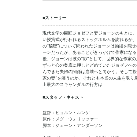
■ストーリー
現代文学の巨匠ジョゼフと妻ジョーンのもとに、
い授賞式が行われるストックホルムを訪れるが、
の“秘密”について問われたジョーンは動揺を隠
ーンだったが、あることがきっかけで作家になる
後、ジョーンは彼の“影”として、世界的な作家
ずっと心の奥底に押しとどめていたジョゼフへの
んできた夫婦の関係は崩壊へと向かう。そして授
家の妻”を装うのか。それとも本当の人生を取り戻
上最大のスキャンダルの行方は―
■スタッフ・キャスト
監督：ビョルン・ルンゲ
原作：メグ・ウォリッツァー
脚本：ジェーン・アンダーソン