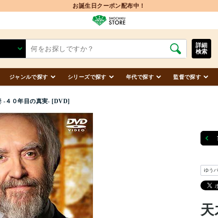
詳細
検索
ジャンルで探す
シリーズで探す
年代で探す
監督で探す
-４０年目の真実- [DVD]
ゆう
天