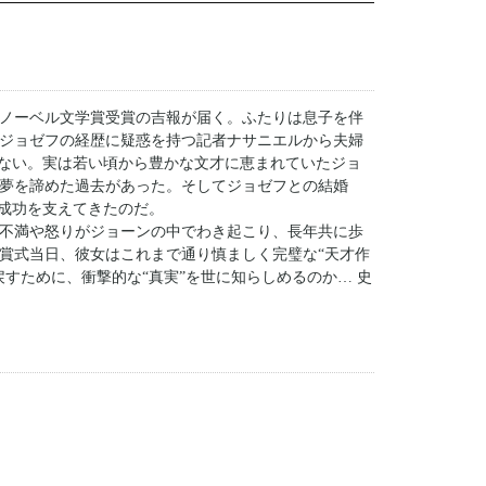
ノーベル文学賞受賞の吉報が届く。ふたりは息子を伴
ジョゼフの経歴に疑惑を持つ記者ナサニエルから夫婦
せない。実は若い頃から豊かな文才に恵まれていたジョ
夢を諦めた過去があった。そしてジョゼフとの結婚
の成功を支えてきたのだ。
不満や怒りがジョーンの中でわき起こり、長年共に歩
賞式当日、彼女はこれまで通り慎ましく完璧な“天才作
すために、衝撃的な“真実”を世に知らしめるのか… 史