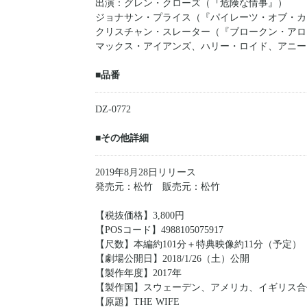
出演：グレン・クローズ（『危険な情事』）
ジョナサン・プライス（『パイレーツ・オブ・カ
クリスチャン・スレーター（『ブロークン・アロ
マックス・アイアンズ、ハリー・ロイド、アニー
■品番
DZ-0772
■その他詳細
2019年8月28日リリース
発売元：松竹 販売元：松竹
【税抜価格】3,800円
【POSコード】4988105075917
【尺数】本編約101分＋特典映像約11分（予定）
【劇場公開日】2018/1/26（土）公開
【製作年度】2017年
【製作国】スウェーデン、アメリカ、イギリス合
【原題】THE WIFE