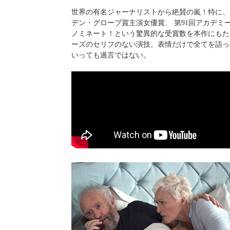
世界の有名ジャーナリストから絶賛の嵐！特に、
デン・グローブ賞主演女優賞、 第91回アカデミ
ノミネート！という驚異的な受賞数を本作にもた
ーズのセリフのない演技。表情だけで全てを語っ
いっても過言ではない。