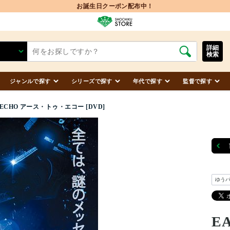
お誕生日クーポン配布中！
詳細
検索
ジャンルで探す
シリーズで探す
年代で探す
監督で探す
O ECHO アース・トゥ・エコー [DVD]
ゆう
E