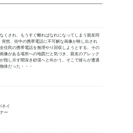
なくされ、もうすぐ離ればなれになってしまう親友同
、突然、街中の携帯電話に不可解な画像が映し出され
全住民の携帯電話を無理やり回収しようとする。その
画像がある場所への地図だと気づき、親友のアレック
が指し示す闇深き砂漠へと向かう。そこで彼らが遭遇
物体だった・・・
パネイ
ナー