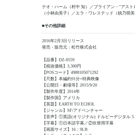
テオ・ハーム（村中 知）／ブライアン・“アスト
（小林由美子）／エラ・ワレステッド（槙乃萌美
■その他詳細
2016年2月3日リリース
発売・販売元：松竹株式会社
【品番】DZ-0559
【税抜価格】3,300円
【POSコード】4988105071292
【尺数】本編約91分+特典映像
【公開日・劇場等】2015/9/20
【製作年度】2014年
【製作国】アメリカ
【英題】EARTH TO ECHOL
【ジャンル】SF/アドベンチャー
【音声】①英語(オリジナル) ドルビーデジタル 5.1
【字幕】①日本語字幕／②吹替用字幕
【画面サイズ】16：9LB