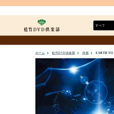
ホーム
松竹DVD倶楽部
洋画
EARTH T