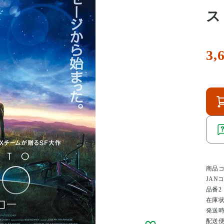
ス
3,
商品
JAN
品番2
在庫
発送
配送