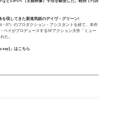
ラなどのPOV（主観映像）手法を駆使した。軽快で巧み
角を現してきた新進気鋭のデイヴ・グリーン!
04・07）のプロダクション・アシスタントを経て、本作
・ベイがプロデュースするSFアクション大作「ミュー
された。
ray]
」はこちら