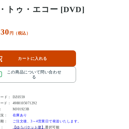
・トゥ・エコー [DVD]
630
円（税込）
カートに入れる
この商品について問い合わせ
る
コード：
DZ0559
コード：
4988105071292
：
MJ01923B
状況：
在庫あり
時期：
ご注文後、3～4営業日で発送いたします。
便：
【ゆうパケット便】
選択可能