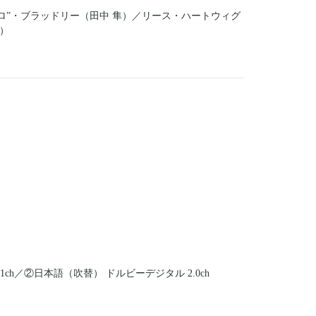
ロ”・ブラッドリー（田中 隼）／リース・ハートウィグ
）
ch／②日本語（吹替） ドルビーデジタル 2.0ch