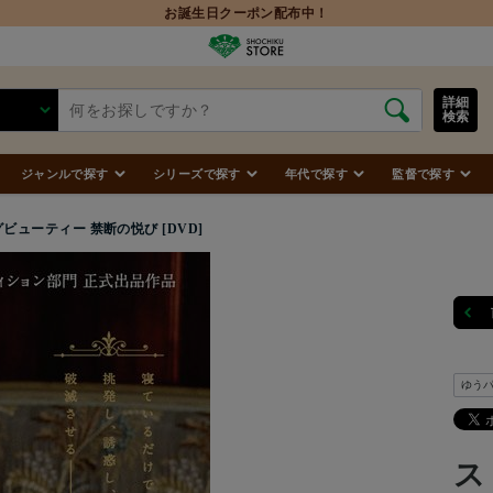
詳細
検索
ジャンルで探す
シリーズで探す
年代で探す
監督で探す
ビューティー 禁断の悦び [DVD]
ゆう
ス