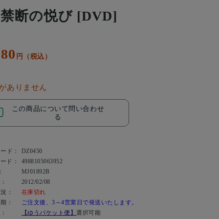
 禁断の悦び [DVD]
180
円（税込）
がありません
この商品について問い合わせ
る
コード：
DZ0450
コード：
4988105063952
：
MJ01892B
日：
2012/02/08
状況：
在庫切れ
時期：
ご注文後、3～4営業日で発送いたします。
便：
【ゆうパケット便】
選択可能