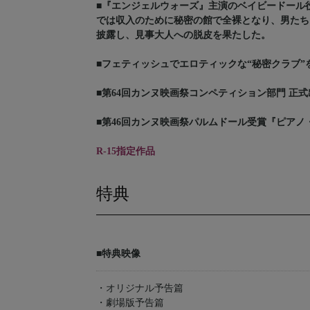
■『エンジェルウォーズ』主演のベイビードール
では収入のために秘密の館で全裸となり、男たち
披露し、見事大人への脱皮を果たした。
■フェティッシュでエロティックな“秘密クラブ
■第64回カンヌ映画祭コンペティション部門 正
■第46回カンヌ映画祭パルムドール受賞『ピア
R-15指定作品
特典
■特典映像
・オリジナル予告篇
・劇場版予告篇