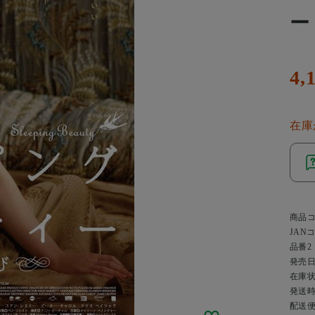
ー
4,
在庫
商品
JAN
品番2
発売
在庫
発送
配送