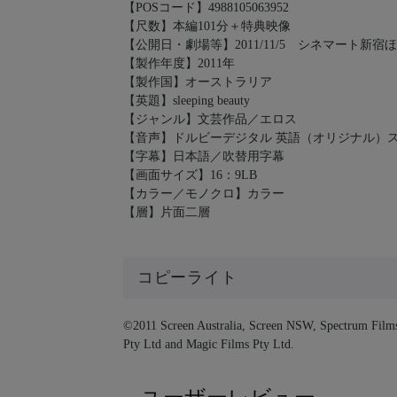
【POSコード】4988105063952
【尺数】本編101分＋特典映像
【公開日・劇場等】2011/11/5 シネマート新宿
【製作年度】2011年
【製作国】オーストラリア
【英題】sleeping beauty
【ジャンル】文芸作品／エロス
【音声】ドルビーデジタル 英語（オリジナル）
【字幕】日本語／吹替用字幕
【画面サイズ】16：9LB
【カラー／モノクロ】カラー
【層】片面二層
コピーライト
©2011 Screen Australia, Screen NSW, Spectrum Film
Pty Ltd and Magic Films Pty Ltd.