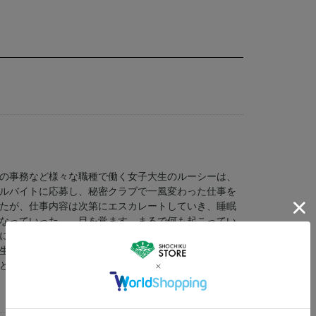
の事務など様々な職種で働く女子大生のルーシーは、
ルバイトに応募し、秘密クラブで一風変わった仕事を
たが、仕事内容は次第にエスカレートしていき、睡眠
なっていった――目を覚ます。まるで何も起こってい
にしたことを彼女自身は何も知らない・・・誰かにず
生活にも影響を及ぼし始める。何が起きているのか気
とに。