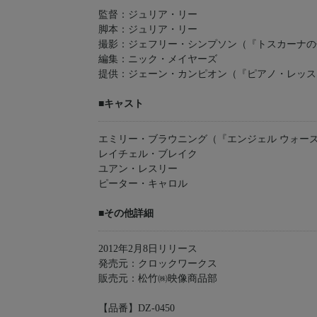
監督：ジュリア・リー
脚本：ジュリア・リー
撮影：ジェフリー・シンプソン（『トスカーナの
編集：ニック・メイヤーズ
提供：ジェーン・カンピオン（『ピアノ・レッス
■キャスト
エミリー・ブラウニング（『エンジェル ウォー
レイチェル・ブレイク
ユアン・レスリー
ピーター・キャロル
■その他詳細
2012年2月8日リリース
発売元：クロックワークス
販売元：松竹㈱映像商品部
【品番】DZ-0450