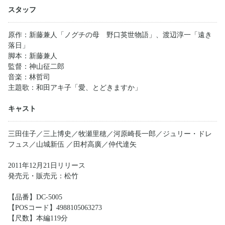
スタッフ
原作：新藤兼人「ノグチの母 野口英世物語」、渡辺淳一「遠き
落日」
脚本：新藤兼人
監督：神山征二郎
音楽：林哲司
主題歌：和田アキ子「愛、とどきますか」
キャスト
三田佳子／三上博史／牧瀬里穂／河原崎長一郎／ジュリー・ドレ
フュス／山城新伍 ／田村高廣／仲代達矢
2011年12月21日リリース
発売元・販売元：松竹
【品番】DC-5005
【POSコード】4988105063273
【尺数】本編119分