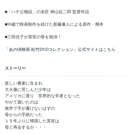
■「ハチ公物語」の名匠 神山征二郎 監督作品
■99歳で映画制作を続けた新藤兼人による原作・脚本
■三田佳子が英世の母を熱演！
「あの頃映画 松竹DVDコレクション」公式サイトはこちら
ストーリー
貧しい農家に生まれ
大火傷に苦しんだ少年は
アメリカに渡り 世界的な学者となった
やがて届いたのは
無学で字が書けないはずの
母からの手紙だった
１５年ぶりに帰国した英世は
母と再会するが・・・