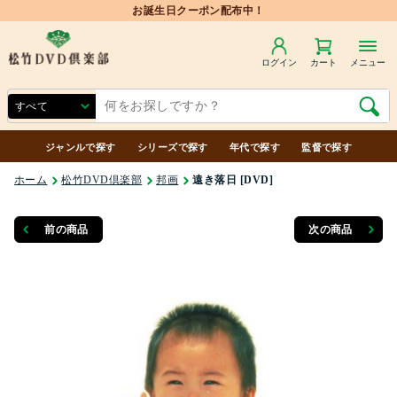
お誕生日クーポン配布中！
ログイン
カート
メニュー
ジャンルで探す
シリーズで探す
年代で探す
監督で探す
ホーム
松竹DVD倶楽部
邦画
遠き落日 [DVD]
前の商品
次の商品