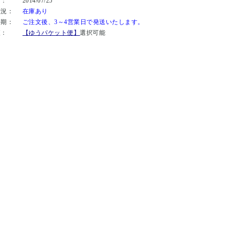
日：
2014/07/25
状況：
在庫あり
時期：
ご注文後、3～4営業日で発送いたします。
便：
【ゆうパケット便】
選択可能