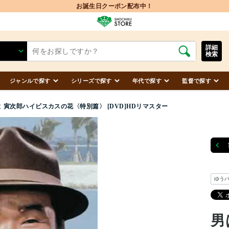
詳細
検索
ジャンルで探す
シリーズで探す
年代で探す
監督で探す
 寅次郎ハイビスカスの花〈特別篇〉 [DVD]HDリマスター
ゆう
男