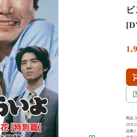
ビ
[
1,
商品
JAN
品番2