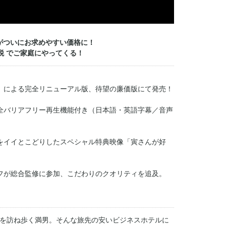
がついにお求めやすい価格に！
+税 でご家庭にやってくる！
録）による完全リニューアル版、待望の廉価版にて発売！
全バリアフリー再生機能付き（日本語・英語字幕／音声
をイイとこどりしたスペシャル特典映像「寅さんが好
フが総合監修に参加、こだわりのクオリティを追及。
を訪ね歩く満男。そんな旅先の安いビジネスホテルに