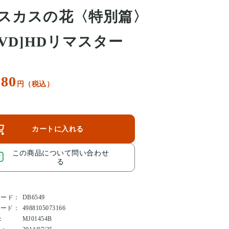
スカスの花〈特別篇〉
DVD]HDリマスター
980
円（税込）
カートに入れる
この商品について問い合わせ
る
コード：
DB6549
コード：
4988105073166
：
MJ01454B