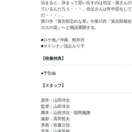
泊まると、決まって思い出すのは伯父・寅さんの
ているんだろう・・・。伯父さんは年中恋をして
だ・・・」。
第11作『寅次郎忘れな草』や第15作『寅次郎相
カスの花』へと物語展開する。
■ロケ地／沖縄、軽井沢
■マドンナ／浅丘ルリ子
【映像特典】
●予告編
【スタッフ】
原作：山田洋次
監督：山田洋次
脚本：山田洋次・朝間義隆
撮影：高羽哲夫
美術：佐藤公信
音楽：山本直純