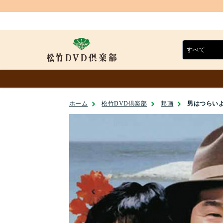
ホーム
松竹DVD倶楽部
邦画
男はつらいよ