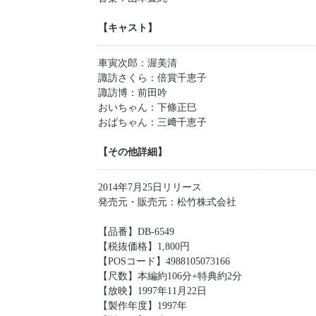
【キャスト】
車寅次郎：渥美清
諏訪さくら：倍賞千恵子
諏訪博：前田吟
おいちゃん：下條正巳
おばちゃん：三﨑千恵子
【その他詳細】
2014年7月25日リリース
発売元・販売元：松竹株式会社
【品番】DB-6549
【税抜価格】1,800円
【POSコード】4988105073166
【尺数】本編約106分+特典約2分
【放映】1997年11月22日
【製作年度】1997年