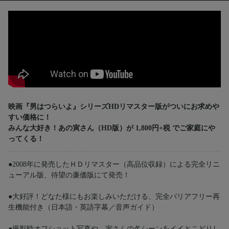
映画『男はつらいよ』シリーズHDリマスター版がついにお求めや
すい価格に！
みんな大好き！あの寅さん（HD版）が 1,800円+税 でご家庭にや
ってくる！
●2008年に発売したＨＤリマスター（高品位収録）による完全リニ
ューアル版、待望の廉価版にて発売！
●大好評！どなた様にもお楽しみいただける、完全バリアフリー再
生機能付き（日本語・英語字幕／音声ガイド）
●撮影時オフショット写真や、寅さんの名シーンをイイとこどりし