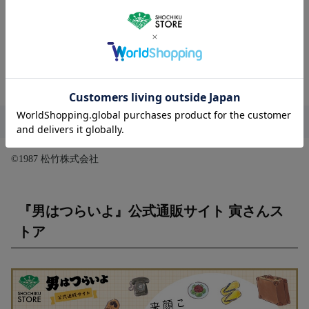
【画面サイズ】16:9／シネマスコープサイズ
【カラー／モノクロ】カラー
【層】片面2層
※デザイン・仕様は変更になる場合がございます。
コピーライト
©1987 松竹株式会社
『男はつらいよ』公式通販サイト 寅さんス
トア