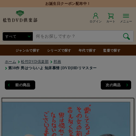
ログイン
カート
メニュー
ジャンルで探す
シリーズで探す
年代で探す
監督で探す
ホーム
松竹DVD倶楽部
邦画
第38作 男はつらいよ 知床慕情 [DVD]HDリマスター
前の商品
次の商品