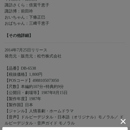
諏訪さくら：倍賞千恵子
諏訪博：前田吟
おいちゃん：下條正巳
おばちゃん：三﨑千恵子
【その他詳細】
2014年7月25日リリース
発売元・販売元：松竹株式会社
【品番】DB-6538
【税抜価格】1,800円
【POSコード】4988105073050
【尺数】本編約107分+特典約9分
【公開日・劇場等】1987年8月15日
【製作年度】1987年
【製作国】日本
【ジャンル】人情喜劇・ホームドラマ
【音声】ドルビーデジタル・日本語（オリジナル）モノラル／ ド
ルビーデジタル・音声ガイド モノラル
【字幕】日本語字幕／英語字幕