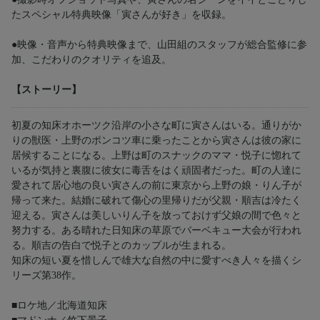
たスペシャル特典映像「寅さんが好き」を収録。
●映像・音声から特典映像まで、山田組のスタッフが総合監修に参
加、こだわりのクオリティを追及。
【ストーリー】
初夏の知床オホーツク沿岸の小さな町に寅さんはいる。通りがか
りの獣医・上野のポンコツ車に乗ったことから寅さんは彼の家に
居候することになる。上野は町のスナックのママ・悦子に惚れて
いるが気持と裏腹に彼女に毒舌をはく頑固者だった。町の人達に
愛されて居心地の良い寅さんの前に東京から上野の娘・りん子が
帰って来た。結婚に破れて傷心の里帰りだが父親・順吉は冷たく
迎える。寅さんは美しいりん子を放っておけず父娘の間で色々と
努力する。ある晴れた日知床の草原でバーベキュー大会が行われ
る。順吉の告白で悦子とのカップルが生まれる。
知床の短い夏を惜しんで雄大な自然の中に愛すべき人々を描くシ
リーズ第38作。
■ロケ地／北海道知床