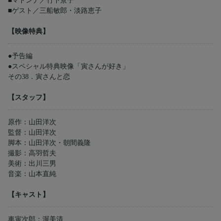
■マドンナ／竹下景子
■ゲスト／三船敏郎・淡路恵子
【映像特典】
●予告編
●スペシャル特典映像「寅さんが好き」
その38．寅さんと恋
【スタッフ】
原作：山田洋次
監督：山田洋次
脚本：山田洋次・朝間義隆
撮影：高羽哲夫
美術：出川三男
音楽：山本直純
【キャスト】
車寅次郎：渥美清