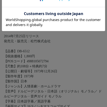
諏訪博：前田吟
おいちゃん：松村達雄
おばちゃん：三﨑千恵子
【その他詳細】
2014年7月25日リリース
発売元・販売元：松竹株式会社
【品番】DB-6512
【税抜価格】1,800円
【POSコード】4988105072794
【尺数】約108分＋特典約7分
【公開日・劇場等】1973年12月26日
【製作年度】1973年
【製作国】日本
【ジャンル】人情喜劇・ホームドラマ
【音声】ドルビーデジタル・日本語（オリジナル）モノラル／ ド
ルビーデジタル・音声ガイド モノラル
【字幕】日本語字幕／英語字幕
【画面サイズ】16:9／シネマスコープサイズ