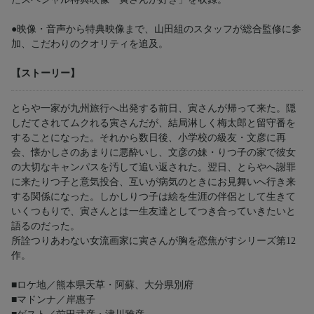
●映像・音声から特典映像まで、山田組のスタッフが総合監修に参
加、こだわりのクオリティを追及。
【ストーリー】
とらや一家が九州旅行へ出発する前日、寅さんが帰って来た。隠
しだてされてムクれる寅さんだが、結局淋しく梅太郎と留守番を
することになった。それから数日後、小学校の級友・文彦に再
会、懐かしさのあまりに悪酔いし、文彦の妹・りつ子の家で彼女
の大切なキャンパスを汚して追い返された。翌日、とらやへ謝罪
に来たりつ子と意気投合、互いが病気のときにお見舞いへ行き来
する関係になった。しかしりつ子は絵を生涯の伴侶として生きて
いくつもりで、寅さんとは一生友達としてつき合っていきたいと
語るのだった。
所詮つりあわない女流画家に寅さんが胸を恋焦がすシリーズ第12
作。
■ロケ地／熊本県天草・阿蘇、大分県別府
■マドンナ／岸惠子