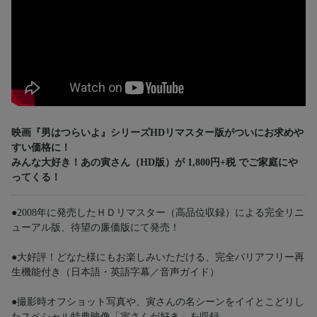
映画『男はつらいよ』シリーズHDリマスター版がついにお求めや
すい価格に！
みんな大好き！あの寅さん（HD版）が 1,800円+税 でご家庭にや
ってくる！
●2008年に発売したＨＤリマスター（高品位収録）による完全リニ
ューアル版、待望の廉価版にて発売！
●大好評！どなた様にもお楽しみいただける、完全バリアフリー再
生機能付き（日本語・英語字幕／音声ガイド）
●撮影時オフショット写真や、寅さんの名シーンをイイとこどりし
たスペシャル特典映像「寅さんが好き」を収録。