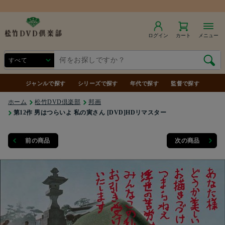
ログイン
カート
メニュー
ジャンルで探す
シリーズで探す
年代で探す
監督で探す
ホーム
松竹DVD倶楽部
邦画
第12作 男はつらいよ 私の寅さん [DVD]HDリマスター
前の商品
次の商品