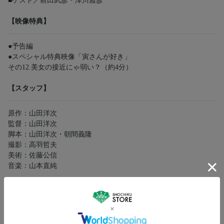
■ゲスト／前田武彦・津川雅彦
【映像特典】
●予告編
●スペシャル特典映像「寅さんが好き」
その12.美女の接近にゃ弱い？（約4分）
【スタッフ】
原作：山田洋次
監督：山田洋次
脚本：山田洋次・朝間義隆
撮影：高羽哲夫
美術：佐藤公信
音楽：山本直純
【キャスト】
車寅次郎：渥美清
諏訪さくら：倍賞千恵子