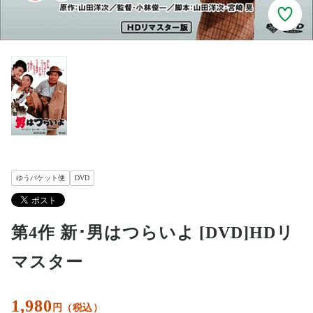
ゆうパケット便
DVD
第4作 新･男はつらいよ [DVD]HDリ
マスター
1,980
円（税込）