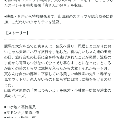
たスペシャル特典映像「寅さんが好き」を収録。
●映像・音声から特典映像まで、山田組のスタッフが総合監修に参
加、こだわりのクオリティを追及。
【ストーリー】
競馬で大穴を当てた寅さんは、柴又へ帰り、恩返しとばかりにお
いちゃん夫婦にハワイ旅行を手配した。喜ぶおいちゃん達の出発
の日、旅行会社の社長に金を持ち逃げされたことが発覚。近所の
手前から電気もつけないでひっそり暮らすことになった。ところ
が留守の筈のとらやに泥棒が入ったから大変！それから一ヶ月、
寅さんは自分の部屋に下宿している美しい幼稚園の先生・春子を
見てウットリ。恋人がいるのも知らずに日増しに熱をあげるのだ
った。
山田洋次原作の「男はつらいよ」を鋭才・小林俊一監督が演出の
第4シリーズ。
■ロケ地／葛飾柴又
■マドンナ／栗原小巻