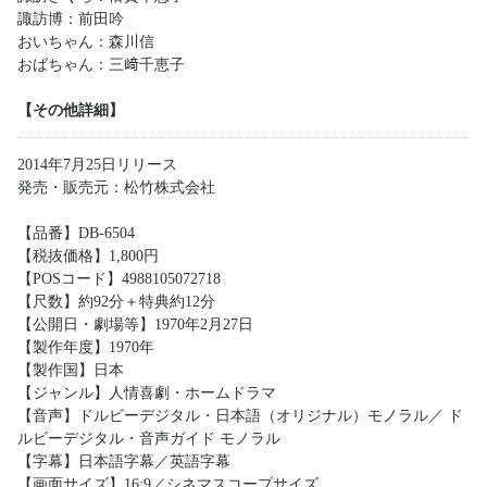
諏訪博：前田吟
おいちゃん：森川信
おばちゃん：三﨑千恵子
【その他詳細】
2014年7月25日リリース
発売・販売元：松竹株式会社
【品番】DB-6504
【税抜価格】1,800円
【POSコード】4988105072718
【尺数】約92分＋特典約12分
【公開日・劇場等】1970年2月27日
【製作年度】1970年
【製作国】日本
【ジャンル】人情喜劇・ホームドラマ
【音声】ドルビーデジタル・日本語（オリジナル）モノラル／ ド
ルビーデジタル・音声ガイド モノラル
【字幕】日本語字幕／英語字幕
【画面サイズ】16:9／シネマスコープサイズ