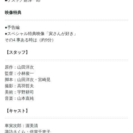
■ゲスト／財津一郎
映像特典
●予告編
●スペシャル特典映像「寅さんが好き」
その4.事ある時は（約9分）
【スタッフ】
原作：山田洋次
監督：小林俊一
脚本：山田洋次・宮崎晃
撮影：高羽哲夫
美術：宇野耕司
音楽：山本直純
【キャスト】
車寅次郎：渥美清
諏訪さくら：倍賞千恵子