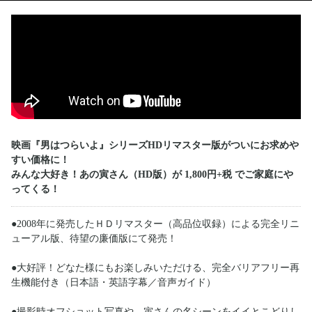
映画『男はつらいよ』シリーズHDリマスター版がついにお求めや
すい価格に！
みんな大好き！あの寅さん（HD版）が 1,800円+税 でご家庭にや
ってくる！
●2008年に発売したＨＤリマスター（高品位収録）による完全リニ
ューアル版、待望の廉価版にて発売！
●大好評！どなた様にもお楽しみいただける、完全バリアフリー再
生機能付き（日本語・英語字幕／音声ガイド）
●撮影時オフショット写真や、寅さんの名シーンをイイとこどりし