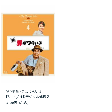
第4作 新･男はつらいよ
[Blu-ray]４Kデジタル修復版
3,080円