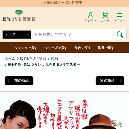
ログイン
カート
メニュー
ジャンルで探す
シリーズで探す
年代で探す
監督で探す
ホーム
松竹DVD倶楽部
邦画
第4作 新･男はつらいよ [DVD]HDリマスター
前の商品
次の商品