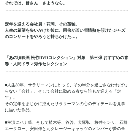
それでは、皆さん さようなら。
定年を迎える会社員・花岡。その孤独。
人生の希望を失いかけた彼に、同僚が若い頃情熱を傾けたジャズ
のコンサートをやろうと持ちかけた…。
「あの頃映画 松竹DVDコレクション」対象 第三弾 おすすめの青
春・人間ドラマ秀作セレクション
■人生80年。サラリーマンにとって、その半分を過ごさなければな
らない「会社」。そして会社に勤める者なら誰もが迎える「定
年」。
その定年をまじかに控えたサラリーマンの心のディテールを見事
に描いた作品。
■主演にハナ肇、そして植木等、谷啓、犬塚弘、桜井センリ、石橋
エータロー、安田伸と元クレージーキャッツのメンバーが夢の全