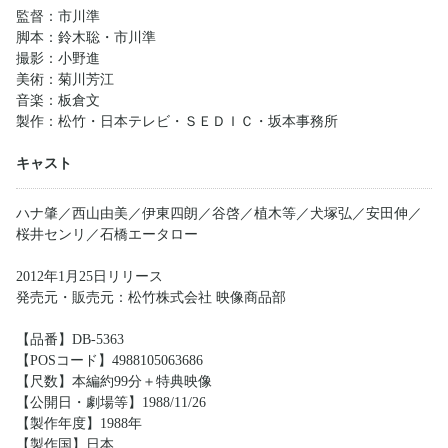
監督：市川準
脚本：鈴木聡・市川準
撮影：小野進
美術：菊川芳江
音楽：板倉文
製作：松竹・日本テレビ・ＳＥＤＩＣ・坂本事務所
キャスト
ハナ肇／西山由美／伊東四朗／谷啓／植木等／犬塚弘／安田伸／
桜井センリ／石橋エータロー
2012年1月25日リリース
発売元・販売元：松竹株式会社 映像商品部
【品番】DB-5363
【POSコード】4988105063686
【尺数】本編約99分＋特典映像
【公開日・劇場等】1988/11/26
【製作年度】1988年
【製作国】日本