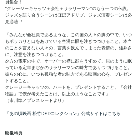
員集合！
"クレージーキャッツ＋会社＋サラリーマン”のもう一つの伝説。
ジャズを語り合うシーンはほぼアドリブ、ジャズ演奏シーンは必
見必聴 !!
「みんなが会社員であるような、この国の人々の胸の中で、いつ
もポッカリと口をあけている空洞に眼を注ぎつづけること。本当
のことを言えない人々の、言葉を飲んでしまった表情の、雄弁さ
に、注意を注ぎつづけること。
夕方の電車の中で、オーバーの襟に顔をうずめて、貝のように眠
っている定年まぢかのサラリーマンの味方でありつづけること。
彼らの心に、いつも孤独な者の味方である映画の心を、プレゼン
トすること。
クレージーキャッツの、ハートを、プレゼントすること。『会社
物語』で僕が考えたことは、以上のようなことです」
（市川準／プレスシートより）
「あの頃映画 松竹DVDコレクション」公式サイトはこちら
映像特典