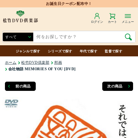
ログイン
カート
メニュー
ジャンルで探す
シリーズで探す
年代で探す
監督で探す
ホーム
松竹DVD倶楽部
邦画
会社物語 MEMORIES OF YOU [DVD]
前の商品
次の商品