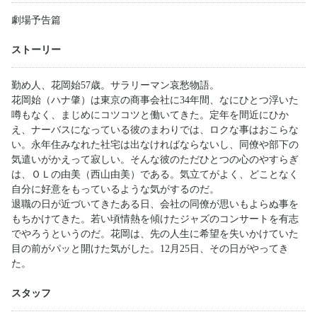
劇場予告篇
ストーリー
勤め人、花岡始57歳。サラリーマン哀愁物語。
花岡始（ハナ肇）は東京の商事会社に34年間、なにひとつ浮いた
噂もなく、まじめにコツコツと働いてきた。定年を間近にひか
え、ナーバスになっている彼のまわりでは、ロクな事はおこらな
い。永年住みなれた社宅は出なければならないし、同僚や部下の
気遣いがかえって寂しい。そんな彼のただひとつの心のやすらぎ
は、ＯＬの由美（西山由美）である。気立てがよく、どことなく
自分に好意をもっているような気がするのだ。
退職の日が近づいてきたある日、会社の同僚が思いもよらぬ事を
もちかけてきた。若い頃情熱を傾けたジャズのコンサートを有志
でやろうというのだ。花岡は、先の人生に希望を失いかけていた
目の前がパッと開けた気がした。12月25日、その日がやってき
た。
スタッフ