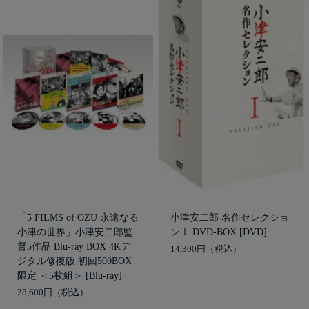
「5 FILMS of OZU 永遠なる
小津安二郎 名作セレクショ
小津の世界」小津安二郎監
ンⅠ DVD-BOX [DVD]
督5作品 Blu-ray BOX 4Kデ
14,300円
ジタル修復版 初回500BOX
限定 ＜5枚組＞ [Blu-ray]
28,600円