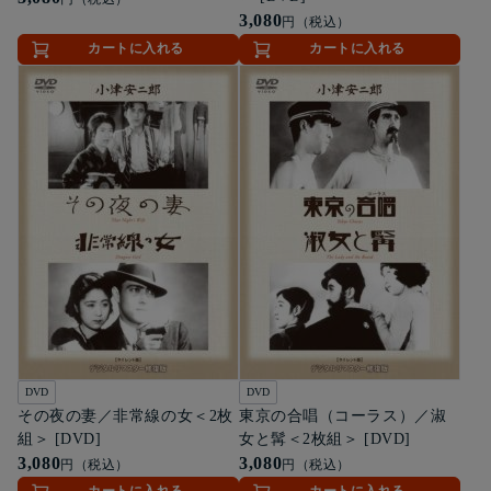
3,080
円（税込）
カートに入れる
カートに入れる
DVD
DVD
その夜の妻／非常線の女＜2枚
東京の合唱（コーラス）／淑
組＞ [DVD]
女と髯＜2枚組＞ [DVD]
3,080
3,080
円（税込）
円（税込）