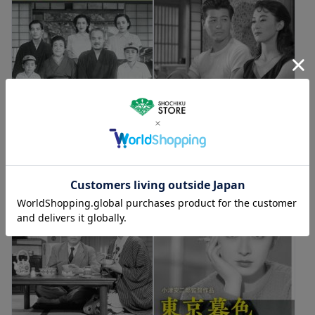
ゆうパケット便
DVD
ゆうパケット便
DVD
麦秋 -デジタル修復版- [DVD]
早春 デジタル修復版 [DVD]
3,080
3,080
円（税込）
円（税込）
カートに入れる
カートに入れる