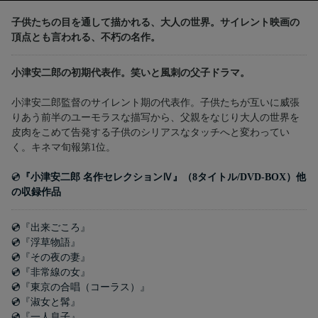
子供たちの目を通して描かれる、大人の世界。サイレント映画の
頂点とも言われる、不朽の名作。
小津安二郎の初期代表作。笑いと風刺の父子ドラマ。
小津安二郎監督のサイレント期の代表作。子供たちが互いに威張
りあう前半のユーモラスな描写から、父親をなじり大人の世界を
皮肉をこめて告発する子供のシリアスなタッチへと変わってい
く。キネマ旬報第1位。
💿
『小津安二郎 名作セレクションⅣ』（8タイトル/DVD-BOX）他
の収録作品
💿『出来ごころ』
💿『浮草物語』
💿『その夜の妻』
💿『非常線の女』
💿『東京の合唱（コーラス）』
💿『淑女と髯』
💿『一人息子』