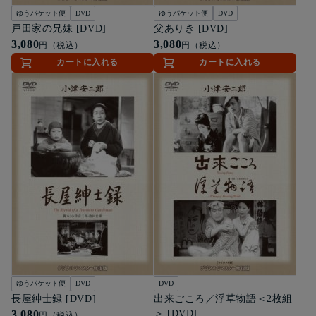
ゆうパケット便
DVD
ゆうパケット便
DVD
戸田家の兄妹 [DVD]
父ありき [DVD]
3,080
3,080
円（税込）
円（税込）
カートに入れる
カートに入れる
ゆうパケット便
DVD
DVD
長屋紳士録 [DVD]
出来ごころ／浮草物語＜2枚組
3,080
＞ [DVD]
円（税込）