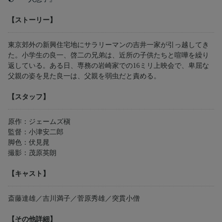
【ストーリー】
東京郊外の新興住宅地にサラリーマンの吉井一家が引っ越してき
た。小学生の良一、啓二の兄弟は、近所の子供たちと喧嘩を繰り
返している。ある日、専務の岩崎家での16ミリ上映会で、卑屈な
父親の姿を見た良一は、父親を弱虫だと責める。
【スタッフ】
原作：ジェームズ槇
監督：小津安二郎
脚色：伏見晁
撮影：茂原英朗
【キャスト】
斎藤達雄／吉川満子／菅原秀雄／突貫小僧
【その他詳細】