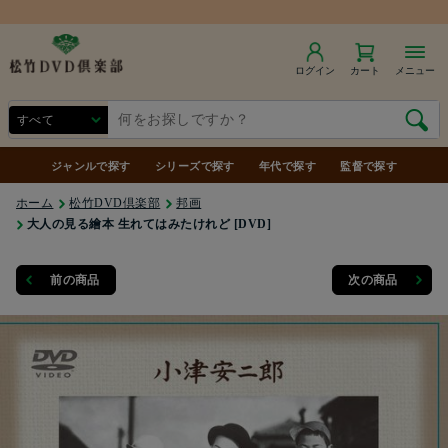
商品合計7,000円（税込）以上で送料無料
ログイン
カート
メニュー
ジャンルで探す
シリーズで探す
年代で探す
監督で探す
ホーム
松竹DVD倶楽部
邦画
大人の見る繪本 生れてはみたけれど [DVD]
前の商品
次の商品