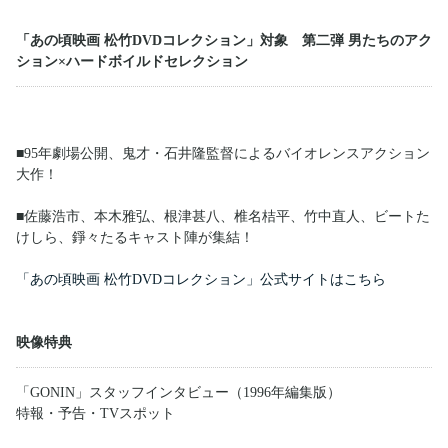
「あの頃映画 松竹DVDコレクション」対象 第二弾 男たちのアク
ション×ハードボイルドセレクション
■95年劇場公開、鬼才・石井隆監督によるバイオレンスアクション
大作！
■佐藤浩市、本木雅弘、根津甚八、椎名桔平、竹中直人、ビートた
けしら、錚々たるキャスト陣が集結！
「あの頃映画 松竹DVDコレクション」公式サイトはこちら
映像特典
「GONIN」スタッフインタビュー（1996年編集版）
特報・予告・TVスポット