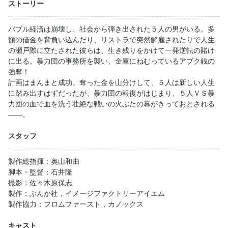
ストーリー
バブル経済は崩壊し、社会から弾き出された５人の男がいる。多
額の借金を背負い込んだり、リストラで突然解雇されたりで人生
の瀬戸際に立たされた彼らは、生き残りをかけて一発逆転の賭け
に出る。暴力団の事務所を襲い、金庫にねむっているアブク銭の
強奪！
計画はまんまと成功。奪った金を山分けして、５人は新しい人生
に踏み出すはずだったが、暴力団の報復がはじまり、５人ＶＳ暴
力団の血で血を洗う壮絶な戦いの火ぶたの幕がきっておとされる
――。
スタッフ
製作総指揮：奥山和由
脚本・監督：石井隆
撮影：佐々木原保志
製作：ぶんか社，イメージファクトリーアイエム
製作協力：フロムファースト，カノックス
キャスト