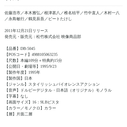
佐藤浩市／本木雅弘／根津甚八／椎名桔平／竹中直人／木村一八
／永島敏行／鶴見辰吾／ビートたけし
2011年12月21日リリース
発売元・販売元：松竹株式会社 映像商品部
【品番】DB-5045
【POSコード】4988105063235
【尺数】本編109分＋特典約15分
【公開日・劇場等】1995/9/23
【製作年度】1995年
【製作国】日本
【ジャンル】スタイリッシュバイオレンスアクション
【音声】ドルビーデジタル・日本語（オリジナル）モノラル
【字幕】なし
【画面サイズ】16：9LBビスタ
【カラー／モノクロ】カラー
【層】片面二層