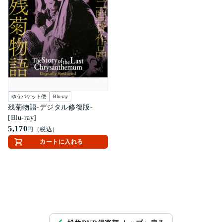
ゆうパケット便
Blu-ray
残菊物語-デジタル修復版-
[Blu-ray]
5,170
円（税込）
カートに入れる