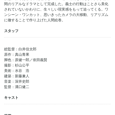
間のリアルなドラマとして完成した。義士の行動はことさら美化
されていないかわりに、生々しい現実感をもって迫ってくる。ワ
ンシーン・ワンカット、思いきったカメラの大移動、リアリズム
に徹することで作り上げた人間絵巻。
スタッフ
総監督：白井信太郎
原作：真山青果
脚色：原健一郎／依田義賢
撮影：杉山公平
美術：水谷 浩
建築：新藤兼人
音楽：深井史郎
監督：溝口健二
キャスト