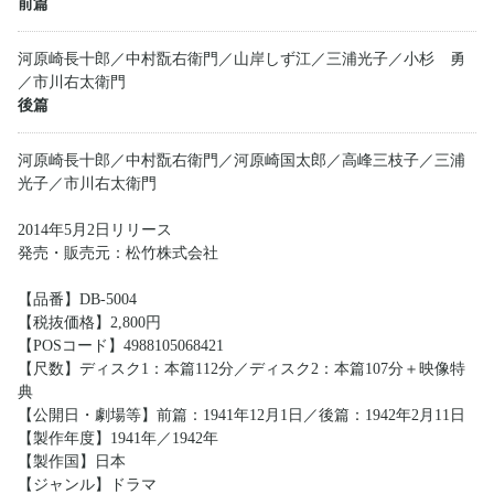
前篇
河原崎長十郎／中村翫右衛門／山岸しず江／三浦光子／小杉 勇
／市川右太衛門
後篇
河原崎長十郎／中村翫右衛門／河原崎国太郎／高峰三枝子／三浦
光子／市川右太衛門
2014年5月2日リリース
発売・販売元：松竹株式会社
【品番】DB-5004
【税抜価格】2,800円
【POSコード】4988105068421
【尺数】ディスク1：本篇112分／ディスク2：本篇107分＋映像特
典
【公開日・劇場等】前篇：1941年12月1日／後篇：1942年2月11日
【製作年度】1941年／1942年
【製作国】日本
【ジャンル】ドラマ