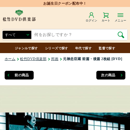
ログイン
カート
メニュー
ジャンルで探す
シリーズで探す
年代で探す
監督で探す
ホーム
松竹DVD倶楽部
邦画
元禄忠臣蔵 前篇・後篇 2枚組 [DVD]
前の商品
次の商品