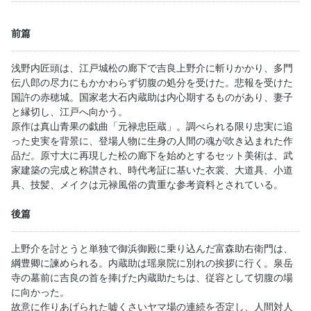
前篇
浅野内匠頭は、江戸城松の廊下で吉良上野介に斬りかかり、多門
伝八郎の尽力にもかかわらず切腹の処分を受けた。悲報を受けた
国許の赤穂城。国家老大石内蔵助は内心期するものがあり、妻子
と縁切し、江戸へ向かう。
原作は真山青果の戯曲「元禄忠臣蔵」。調べられる限り忠実に追
った史実を背景に、登場人物に生身の人間の魂が吹き込まれた作
品だ。原寸大に再現した松の廊下を始めとするセット美術は、武
家建築の完成と称讃され、時代考証に基いた衣裳、大道具、小道
具、技髪、メイクは元禄風俗の貴重な参考資料とされている。
後篇
上野介を討とうと単独で御浜御殿に乗り込んだ富森助右衛門は、
綱豊卿に諫められる。内蔵助は瑶泉院に別れの挨拶に行く。泉岳
寺の墓前に吉良の首を捧げた内蔵助たちは、従容として切腹の場
に向かった。
故意に作りあげられた嘘くさいヤマ場の連続を否定し、人間対人