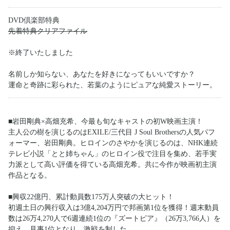
DVD倶楽部特典
先着特典クリアファイル
※終了いたしました
名前しか知らない、あなたを好きになってもいいですか？
運命と奇跡に彩られた、若葉のようにピュアな純愛ストーリー。
■岩田剛典×高畑充希、今最も旬なキャストの初W映画主演！
主人公の樹を演じるのはEXILE/三代目 J Soul Brothersの人気パフ
ォーマー、岩田剛典。ヒロインのさやかを演じるのは、NHK連続
テレビ小説「とと姉ちゃん」のヒロイン役で注目を集め、若手実
力派として高い評価を得ている高畑充希。共に今作が映画初主演
作品となる。
■興収22億円、累計動員数175万人突破の大ヒット！
初週土日の興行収入は3億4,204万円で邦画第1位を獲得！週末動員
数は26万4,270人で6週連続1位の『ズートピア』（26万3,766人）を
抑え、見事1位となり、激戦を制した。