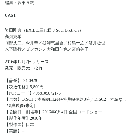
編集：坂東直哉
CAST
岩田剛典（EXILE/三代目 J Soul Brothers）
高畑充希
阿部丈二／今井華／谷澤恵里香／相島一之／酒井敏也
木下隆行／ダンカン／大和田伸也／宮崎美子
2016年12月7日リリース
発売・販売元：松竹
【品番】DB-0929
【税抜価格】5,800円
【POSコード】4988105072176
【尺数】DISC1：本編約112分+特典映像約3分／DISC2：本編なし
+特典映像(未定)
【公開日・劇場等】2016年6月4日 全国ロードショー
【製作年度】2016年
【製作国】日本
【英題】--