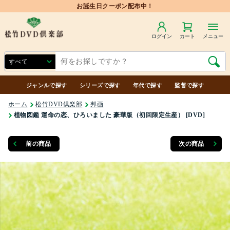
お誕生日クーポン配布中！
ログイン
カート
メニュー
ジャンルで探す
シリーズで探す
年代で探す
監督で探す
ホーム
松竹DVD倶楽部
邦画
植物図鑑 運命の恋、ひろいました 豪華版（初回限定生産） [DVD]
前の商品
次の商品