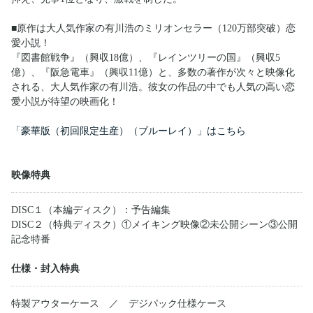
■原作は大人気作家の有川浩のミリオンセラー（120万部突破）恋
愛小説！
『図書館戦争』（興収18億）、『レインツリーの国』（興収5
億）、『阪急電車』（興収11億）と、多数の著作が次々と映像化
される、大人気作家の有川浩。彼女の作品の中でも人気の高い恋
愛小説が待望の映画化！
「豪華版（初回限定生産）（ブルーレイ）」はこちら
映像特典
DISC１（本編ディスク）：予告編集
DISC２（特典ディスク）①メイキング映像②未公開シーン③公開
記念特番
仕様・封入特典
特製アウターケース ／ デジパック仕様ケース