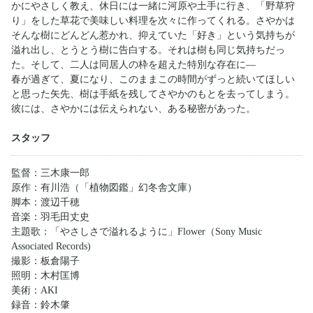
かにやさしく教え、休日には一緒に河原や土手に行き、「野草狩
り」をした草花で美味しい料理を次々に作ってくれる。さやかは
そんな樹にどんどん惹かれ、抑えていた「好き」という気持ちが
溢れ出し、とうとう樹に告白する。それは樹も同じ気持ちだっ
た。そして、二人は同居人の枠を超えた特別な存在に―
春が過ぎて、夏になり、このままこの時間がずっと続いてほしい
と思った矢先、樹は手紙を残してさやかのもとを去ってしまう。
彼には、さやかには伝えられない、ある秘密があった。
スタッフ
監督：三木康一郎
原作：有川浩（「植物図鑑」幻冬舎文庫）
脚本：渡辺千穂
音楽：羽毛田丈史
主題歌：「やさしさで溢れるように」Flower（Sony Music
Associated Records)
撮影：板倉陽子
照明：木村匡博
美術：AKI
録音：鈴木肇