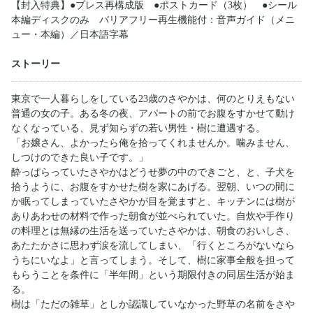
【封入特典】●プレス再構成版 ●ポストカード（3枚） ●シール
本編ディスクのみ バリアフリー再生機能付：音声ガイド（メニ
ュー・本編）／日本語字幕
ストーリー
東京で一人暮らしをしている23歳のさやかは、何のとりえもない
普通の女の子。ある冬の夜、アパートの前でお腹をすかせて動け
なくなっている、見ず知らずの若い男性・樹に遭遇する。
「お嬢さん、よかったら俺を拾ってくれませんか。噛みません、
しつけのできた良い子です。」
酔っぱらっていたさやかはどうせ夢の中のできごと、と、子犬を
拾うように、お腹をすかせた樹を家にあげる。翌朝、いつの間に
か眠ってしまっていたさやかが目を覚ますと、キッチンには樹が
ありあわせの材料で作った朝食が並べられていた。自炊や手作り
の料理とは無縁の生活を送っていたさやかは、朝食のおいしさ、
あたたかさに思わず涙を流してしまい、「行くところがないなら
うちにいなよ」と言ってしまう。そして、樹に家事全般を担って
もらうことを条件に「半年間」という期限付きの同居生活が始ま
る。
樹は「ただの雑草」としか認識していなかった野草の名前をさや