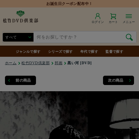
お誕生日クーポン配布中！
ログイン
カート
メニュー
ジャンルで探す
シリーズで探す
年代で探す
監督で探す
ホーム
松竹DVD倶楽部
邦画
黒い河 [DVD]
前の商品
次の商品