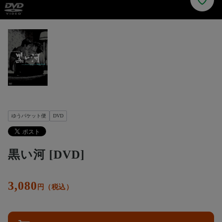
ゆうパケット便
DVD
黒い河 [DVD]
3,080
円（税込）