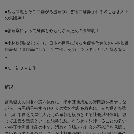
■基地問題とそこに群がる愚連隊ら悪徳に翻弄される名もなき人々
の集団劇！
■愚連隊によって身体も心も汚された女の復讐劇！
■小林映画の顔であり、日本が世界に誇る名優仲代達矢の小林監督
作品初出演作品にして、出世作。その、ギラギラとした輝きを見
よ！
■※「初ＤＶＤ化」
解説
富島健夫の同名小説を原作に、米軍基地周辺の諸問題を提示しな
がら、有馬稲子扮するひとりの女の悲劇を縦糸に、立ち退きを強
いられる貧乏長屋住人たちの確執を横糸とする社会派群像劇。総
じて正義や義憤といった純粋な想いから悪を糾弾することの多い
小林正樹監督作品の中で、汚れた立場から社会の不条理を見据え
ている点でも異色的。これが小林映画初出演となった仲代達矢の