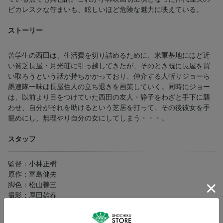
ピカレスクな佇まいも、眩しいほど危険な魅力に映えている。
ストーリー
苦学生の西田は、生活費を切り詰めるために、米軍基地にほど近
い貧乏長屋・月光荘に引っ越してきたが、そのとき既に長屋を買
い取ろうという話が持ちかかっており、仲介する人斬りジョーら
愚連隊一味は長屋住人の立ち退きを画策していく。同時にジョー
は、以前より目をつけていた西田の友人・静子をわざと手下に襲
わせ、自分がそれを助けるという芝居を打って、その後彼女を手
籠めにし、無理やり自分の女にしてしまう・・・。
スタッフ
監督：小林正樹
原作：富島健夫
脚色：松山善三
撮影：厚田雄春
音楽：木下忠司
美術：平高主計