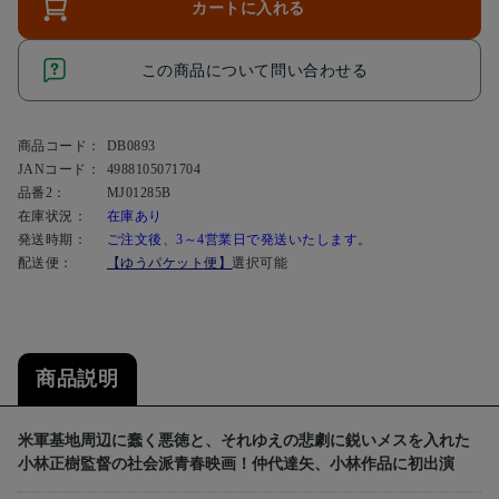
カートに入れる
この商品について問い合わせる
商品コード：
DB0893
JANコード：
4988105071704
品番2：
MJ01285B
在庫状況：
在庫あり
発送時期：
ご注文後、3～4営業日で発送いたします。
配送便：
【ゆうパケット便】
選択可能
商品説明
米軍基地周辺に蠢く悪徳と、それゆえの悲劇に鋭いメスを入れた
小林正樹監督の社会派青春映画！仲代達矢、小林作品に初出演