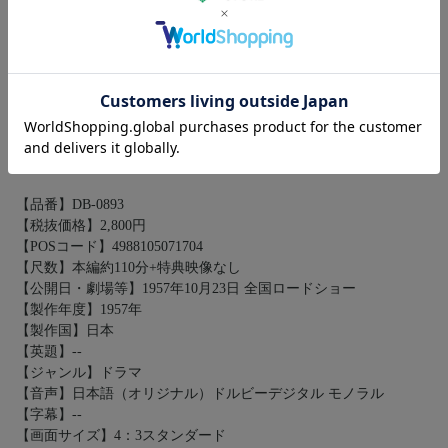
キャスト
有馬稲子／渡辺文雄／仲代達矢／山田五十鈴／桂木洋子／淡路惠
子
2016年11月2日リリース
発売・販売元：松竹
【品番】DB-0893
【税抜価格】2,800円
【POSコード】4988105071704
【尺数】本編約110分+特典映像なし
【公開日・劇場等】1957年10月23日 全国ロードショー
【製作年度】1957年
【製作国】日本
【英題】--
【ジャンル】ドラマ
【音声】日本語（オリジナル）ドルビーデジタル モノラル
【字幕】--
【画面サイズ】4：3スタンダード