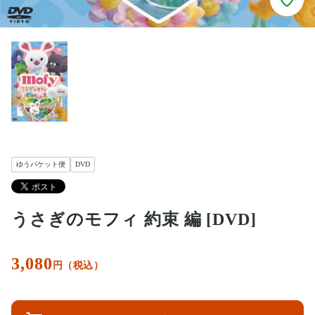
ゆうパケット便
DVD
うさぎのモフィ 約束 編 [DVD]
3,080
円（税込）