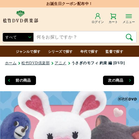
お誕生日クーポン配布中！
ログイン
カート
メニュー
ジャンルで探す
シリーズで探す
年代で探す
監督で探す
ホーム
松竹DVD倶楽部
アニメ
うさぎのモフィ 約束 編 [DVD]
前の商品
次の商品