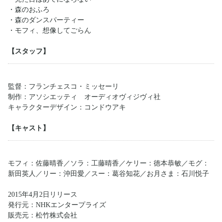
・森のおふろ
・森のダンスパーティー
・モフィ、想像してごらん
【スタッフ】
監督：フランチェスコ・ミッセーリ
制作：アソシエッティ オーディオヴィジヴィ社
キャラクターデザイン：コンドウアキ
【キャスト】
モフィ：佐藤晴香／ソラ：工藤晴香／ケリー：徳本恭敏／モグ：
新田英人／リー：沖田愛／スー：葛谷知花／お月さま：石川悦子
2015年4月2日リリース
発行元：NHKエンタープライズ
販売元：松竹株式会社