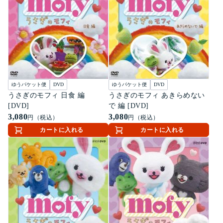
ゆうパケット便
DVD
ゆうパケット便
DVD
うさぎのモフィ 日食 編
うさぎのモフィ あきらめない
[DVD]
で 編 [DVD]
3,080
3,080
円（税込）
円（税込）
カートに入れる
カートに入れる