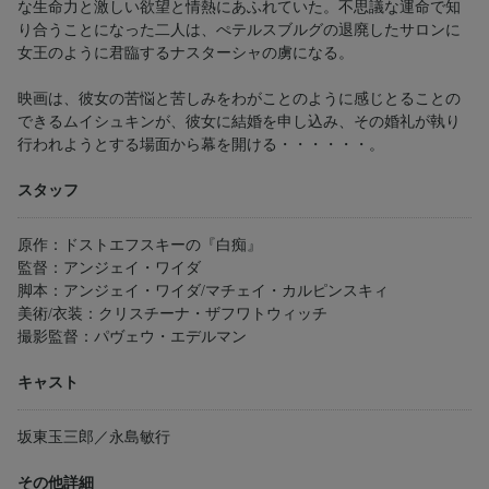
な生命力と激しい欲望と情熱にあふれていた。不思議な運命で知
り合うことになった二人は、ぺテルスブルグの退廃したサロンに
女王のように君臨するナスターシャの虜になる。
映画は、彼女の苦悩と苦しみをわがことのように感じとることの
できるムイシュキンが、彼女に結婚を申し込み、その婚礼が執り
行われようとする場面から幕を開ける・・・・・・。
スタッフ
原作：ドストエフスキーの『白痴』
監督：アンジェイ・ワイダ
脚本：アンジェイ・ワイダ/マチェイ・カルピンスキィ
美術/衣装：クリスチーナ・ザフワトウィッチ
撮影監督：パヴェウ・エデルマン
キャスト
坂東玉三郎／永島敏行
その他詳細