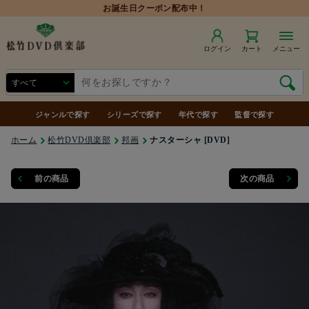
ログイン
カート
メニュー
ジャンルで探す
シリーズで探す
年代で探す
監督で探す
ホーム
松竹DVD倶楽部
邦画
ナスターシャ [DVD]
前の商品
次の商品