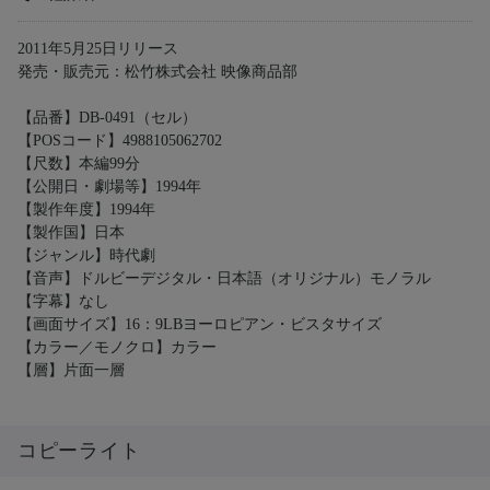
2011年5月25日リリース
発売・販売元：松竹株式会社 映像商品部
【品番】DB-0491（セル）
【POSコード】4988105062702
【尺数】本編99分
【公開日・劇場等】1994年
【製作年度】1994年
【製作国】日本
【ジャンル】時代劇
【音声】ドルビーデジタル・日本語（オリジナル）モノラル
【字幕】なし
【画面サイズ】16：9LBヨーロピアン・ビスタサイズ
【カラー／モノクロ】カラー
【層】片面一層
コピーライト