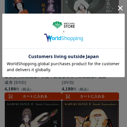
ゆうパケット便
DVD
ゆうパケット便
DVD
坂東玉三郎舞踊集1 京鹿子娘道
坂東玉三郎舞踊集2 鷺娘
成寺 [DVD]
[DVD]
4,180
4,180
円（税込）
円（税込）
カートに入れる
カートに入れる