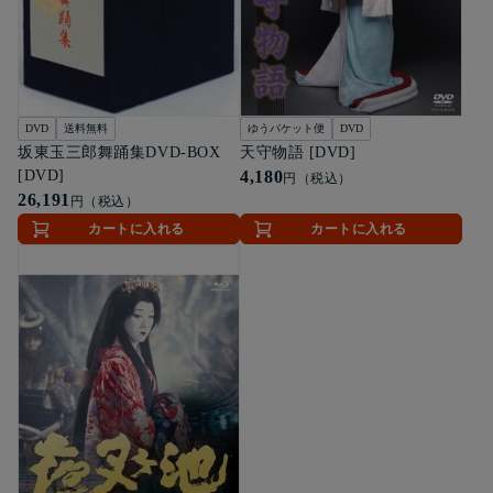
DVD
送料無料
ゆうパケット便
DVD
坂東玉三郎舞踊集DVD-BOX
天守物語 [DVD]
[DVD]
4,180
円（税込）
26,191
円（税込）
カートに入れる
カートに入れる