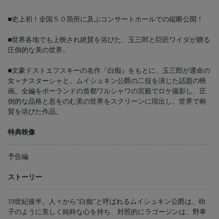
■史上初！全国５０箇所に及ぶコンサートホールでの縦断公開！
■世界各地でも上映され絶賛を浴びた、玉三郎と巨匠ワイダが贈る
圧倒的な美の世界。
■文豪ドストエフスキーの名作『白痴』をもとに、玉三郎が運命の
女＝ナスターシャと、ムイシュキン公爵の二役を演じた話題の映
画。全編をポーランドの首都ワルシャワの宮殿でロケ撮影し、圧
倒的な品格と息をのむ美の世界をスクリーンに現出し、世界で称
賛を浴びた作品。
特典映像
予告編
ストーリー
19世紀後半。人々から“白痴”と呼ばれるムイシュキン公爵は、幼
子のように美しく純粋な心を持ち、対照的にラゴージンは、野卑