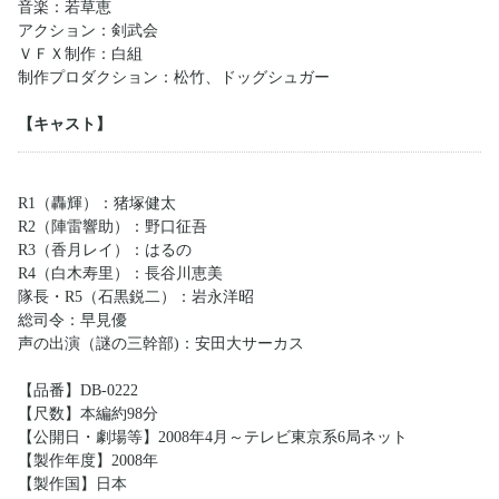
音楽：若草恵
アクション：剣武会
ＶＦＸ制作：白組
制作プロダクション：松竹、ドッグシュガー
【キャスト】
R1（轟輝）：猪塚健太
R2（陣雷響助）：野口征吾
R3（香月レイ）：はるの
R4（白木寿里）：長谷川恵美
隊長・R5（石黒鋭二）：岩永洋昭
総司令：早見優
声の出演（謎の三幹部)：安田大サーカス
【品番】DB-0222
【尺数】本編約98分
【公開日・劇場等】2008年4月～テレビ東京系6局ネット
【製作年度】2008年
【製作国】日本