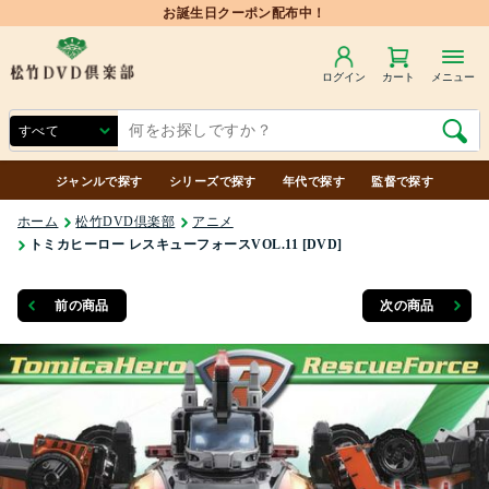
ログイン
カート
メニュー
ジャンルで探す
シリーズで探す
年代で探す
監督で探す
ホーム
松竹DVD倶楽部
アニメ
トミカヒーロー レスキューフォースVOL.11 [DVD]
前の商品
次の商品