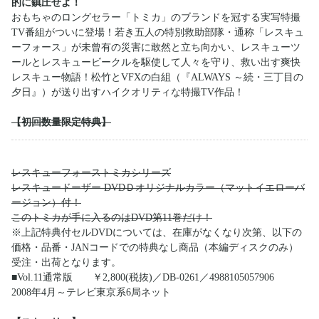
的に鎮圧せよ！
おもちゃのロングセラー「トミカ」のブランドを冠する実写特撮
TV番組がついに登場！若き五人の特別救助部隊・通称「レスキュ
ーフォース」が未曾有の災害に敢然と立ち向かい、レスキューツ
ールとレスキュービークルを駆使して人々を守り、救い出す爽快
レスキュー物語！松竹とVFXの白組（『ALWAYS ～続・三丁目の
夕日』）が送り出すハイクオリティな特撮TV作品！
【初回数量限定特典】
レスキューフォーストミカシリーズ
レスキュードーザー DVDＤオリジナルカラー（マットイエローバ
ージョン）付！
このトミカが手に入るのはDVD第11巻だけ！
※上記特典付セルDVDについては、在庫がなくなり次第、以下の
価格・品番・JANコードでの特典なし商品（本編ディスクのみ）
受注・出荷となります。
■Vol.11通常版 ￥2,800(税抜)／DB-0261／4988105057906
2008年4月～テレビ東京系6局ネット