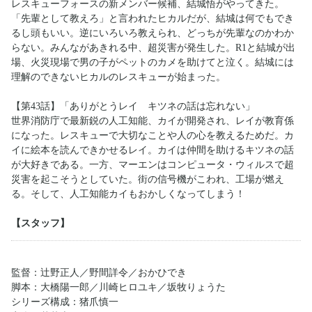
レスキューフォースの新メンバー候補、結城悟がやってきた。
「先輩として教えろ」と言われたヒカルだが、結城は何でもでき
るし頭もいい。逆にいろいろ教えられ、どっちが先輩なのかわか
らない。みんながあきれる中、超災害が発生した。R1と結城が出
場、火災現場で男の子がペットのカメを助けてと泣く。結城には
理解のできないヒカルのレスキューが始まった。
【第43話】「ありがとうレイ キツネの話は忘れない」
世界消防庁で最新鋭の人工知能、カイが開発され、レイが教育係
になった。レスキューで大切なことや人の心を教えるためだ。カ
イに絵本を読んできかせるレイ。カイは仲間を助けるキツネの話
が大好きである。一方、マーエンはコンピュータ・ウィルスで超
災害を起こそうとしていた。街の信号機がこわれ、工場が燃え
る。そして、人工知能カイもおかしくなってしまう！
【スタッフ】
監督：辻野正人／野間詳令／おかひでき
脚本：大橋陽一郎／川崎ヒロユキ／坂牧りょうた
シリーズ構成：猪爪慎一