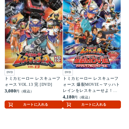
DVD
DVD
トミカヒーロー レスキューフ
トミカヒーロー レスキューフ
ォース VOL.13 完 [DVD]
ォース 爆裂MOVIE～マッハト
3,080
レインをレスキューせよ！～
円（税込）
[DVD]
4,180
円（税込）
カートに入れる
カートに入れる