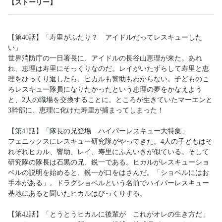
【ストーリー】
【第40話】「寿里がふたり？ アイドルだってレスキューした
い」
世界消防庁の一日署長に、アイドルの長谷山恵理が来た。あれ
れ、恵理は寿里にそっくりなのだ。レイがいたずらして寿里と恵
理をひっくり返したら、ヒカルも響助もわからない。子どものこ
ろレスキュー隊員になりたかったという恵理の夢をかなえよう
と、2人の職場を交換することに。ところが生きていたマーエンと
3幹部に、恵理に化けた寿里が捕まってしまった！
【第41話】「隊長の兄登場 ハイパーレスキュー大特集」
フェニックスにレスキュー研究隊がやってきた。4人の子どもはそ
れぞれヒカル、響助、レイ、寿里にふんいきが似ている。そして
研究隊の隊長は石黒の兄、鋭一である。ヒカルがレスキューショ
ベルの説明を始めると、鋭一が口をはさんだ。「ショベルにはお
手本がある」。ドラグショベルという名前でハイパーレスキュー
基地にあると聞いたヒカルはびっくりする。
【第42話】「とうとうヒカルに後輩が これがオレの生き方だ」