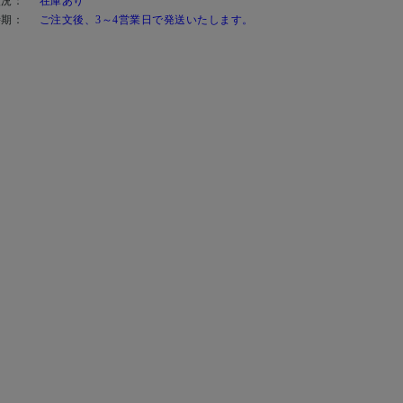
状況：
在庫あり
時期：
ご注文後、3～4営業日で発送いたします。