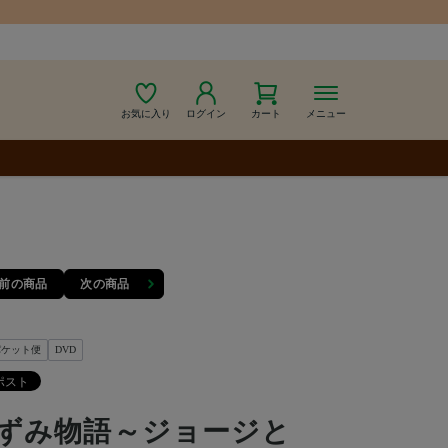
お気に入り
ログイン
カート
メニュー
前の商品
次の商品
パケット便
DVD
ずみ物語～ジョージと