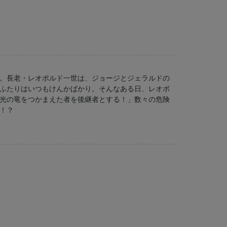
。長老・レオポルド一世は、ジョージとジェラルドの
ふたりはいつもけんかばかり。そんなある日、レオポ
光の竜をつかまえた者を後継者とする！」数々の危険
！？