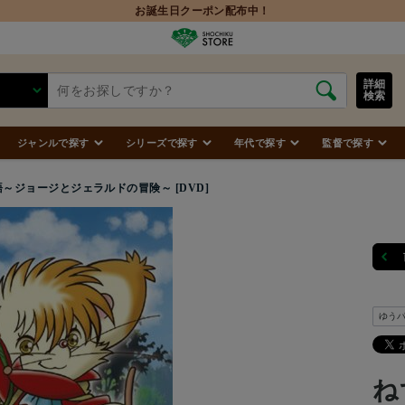
詳細
検索
ジャンルで探す
シリーズで探す
年代で探す
監督で探す
～ジョージとジェラルドの冒険～ [DVD]
ゆう
ね