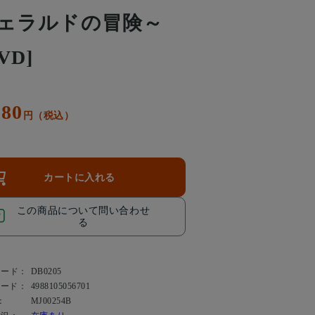
ェラルドの冒険～
VD]
080
円（税込）
カートに入れる
この商品について問い合わせ
る
コード：
DB0205
コード：
4988105056701
：
MJ00254B