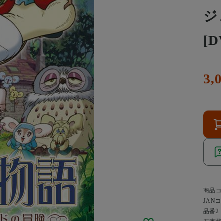
ジ
[D
3,
商品
JAN
品番2