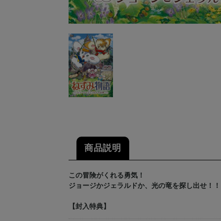
商品説明
この冒険がくれる勇気！
ジョージかジェラルドか、光の竜を探し出せ！！
【封入特典】