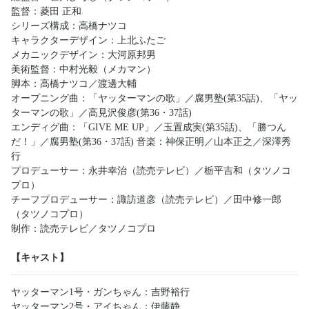
監督：菱田 正和
シリーズ構成：高橋ナツコ
キャラクターデザイン：上北ふたご
メカニックデザイン：大河原邦男
美術監督：中村光毅（メカマン）
脚本：高橋ナツコ／渡邊大輔
オープニング曲：「ヤッターマンの歌」／腐男塾(第35話)、「ヤッ
ターマンの歌」／高見沢俊彦(第36・37話)
エンディグ曲：「GIVE ME UP」／玉置成実(第35話)、「勝つん
だ！」／腐男塾(第36・37話) 音楽：神保正明／山本正之／深澤秀
行
プロデューサー：永井幸治（読売テレビ）／栃平吉和（タツノコ
プロ）
チーフプロデューサー：諏訪道彦（読売テレビ）／田中修一郎
（タツノコプロ）
制作：読売テレビ／タツノコプロ
【キャスト】
ヤッターマン1号・ガンちゃん：吉野裕行
ヤッターマン2号・アイちゃん：伊藤静