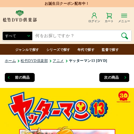
ログイン
カート
メニュー
ジャンルで探す
シリーズで探す
年代で探す
監督で探す
ホーム
松竹DVD倶楽部
アニメ
ヤッターマン13 [DVD]
前の商品
次の商品