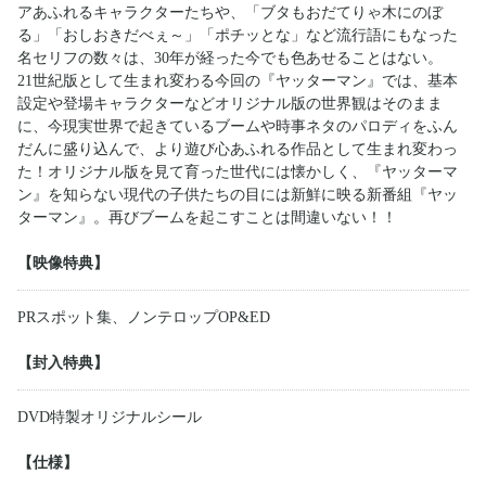
アあふれるキャラクターたちや、「ブタもおだてりゃ木にのぼ
る」「おしおきだべぇ～」「ポチッとな」など流行語にもなった
名セリフの数々は、30年が経った今でも色あせることはない。
21世紀版として生まれ変わる今回の『ヤッターマン』では、基本
設定や登場キャラクターなどオリジナル版の世界観はそのまま
に、今現実世界で起きているブームや時事ネタのパロディをふん
だんに盛り込んで、より遊び心あふれる作品として生まれ変わっ
た！オリジナル版を見て育った世代には懐かしく、『ヤッターマ
ン』を知らない現代の子供たちの目には新鮮に映る新番組『ヤッ
ターマン』。再びブームを起こすことは間違いない！！
【映像特典】
PRスポット集、ノンテロップOP&ED
【封入特典】
DVD特製オリジナルシール
【仕様】