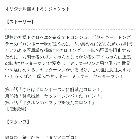
オリジナル描き下ろしジャケット
【ストーリー】
泥棒の神様ドクロベエの命令でドロンジョ、ボヤッキー、トンズ
ラーのドロンボー一味が狙うのは、5つ集めればどんな願いも叶う
といわれる不思議な指輪“ドクロリング”。一味の野望を阻止する
ために、お調子者のガンちゃんとしっかり者のアイちゃんは正義
の味方“ヤッターマン”に変身し、ヤッターワンに飛び乗って世界
中を駆けめぐる。ヤッターマンがいる限り、この世に悪は栄えな
い！ がんばれ、僕らのヤッター、ヤッター、ヤッターマン！
第35話「さらばドロンボーついに解散だコロン！」
第36話「緊急出動！ヤッタージンベエだコロン！」
第37話「ドクボンのヒマラヤ探険だコロン！」
【3話収録】
【スタッフ】
総監督：笹川ひろし（タツノコプロ）