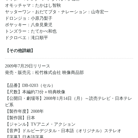
オモッチャマ：たかはし智秋
ヤッターワン・おだてブタ・ナレーション：山寺宏一
ドロンジョ：小原乃梨子
ボヤッキー：八奈見乗児
トンズラー：たてかべ和也
ドクロベエ：滝口順平
【その他詳細】
2009年7月29日リリース
発売・販売元：松竹株式会社 映像商品部
【品番】DB-0203（セル）
【尺数】本編約73分＋特典映像
【公開日・劇場等】2008年1月14日（月）～読売テレビ・日本テレ
ビ系
【製作年度】2008年
【製作国】日本
【ジャンル】TVアニメ・アクション
【音声】ドルビーデジタル・日本語（オリジナル）ステレオ
【字幕】日本語字幕