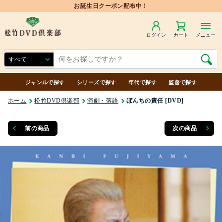
お誕生日クーポン配布中！
ログイン
カート
メニュー
ジャンルで探す
シリーズで探す
年代で探す
監督で探す
ホーム
松竹DVD倶楽部
演劇・落語
ぼんちの責任 [DVD]
前の商品
次の商品