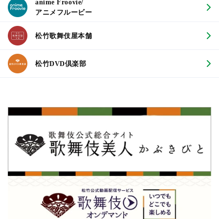
anime Froovie/
アニメフルービー
松竹歌舞伎屋本舗
松竹DVD倶楽部