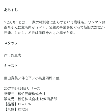
あらすじ
“ぼんち” とは、一家の権利者にあらずという意味も。ワンマンお
爺ちゃんに立ち向かうべく、父親の事業をめぐって新旧の対立が
勃発。しかし、所詮は血肉をわけた親子と孫。
スタッフ
作：舘直志
キャスト
藤山寛美／伴心平／小島慶四郎／他
2007年8月24日リリース
発売元：松竹芸能株式会社
販売元：松竹株式会社 映像商品部
【品番】DB-0076
【尺数】約72分