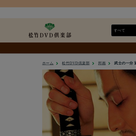
ホーム
松竹DVD倶楽部
邦画
武士の一分 通