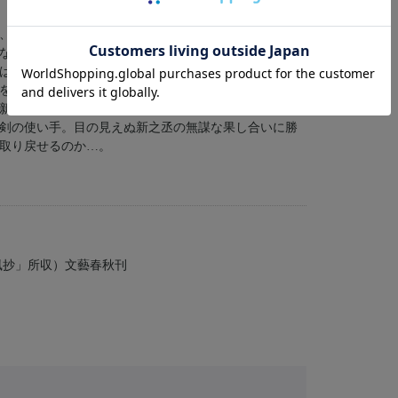
、海坂藩の下級武士。「早めに隠居して、子供がたに
な日々は、藩主の毒見役をつとめて失明した日から暗
は必死に思い留まらせるが、愛する夫のため、口添え
を捧げてしまう。義を重んじ、卑怯を憎む侍としての
新之丞の怒りは激しく燃え上がり、己の「一分」をか
剣の使い手。目の見えぬ新之丞の無謀な果し合いに勝
取り戻せるのか…。
風抄」所収）文藝春秋刊