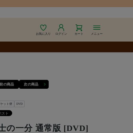
お気に入り
ログイン
カート
メニュー
前の商品
次の商品
パケット便
DVD
士の一分 通常版 [DVD]