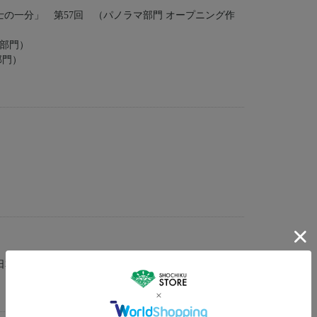
の一分」 第57回 （パノラマ部門 オープニング作
ン部門）
部門）
日本語・英語字幕を収録