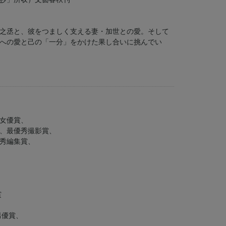
之丞と、彼をつましく支える妻・加世との愛。そして
への愛と己の「一分」をかけた果し合いに挑んでい
女優賞、
、最優秀撮影賞、
秀編集賞、
賞
）
男優賞、