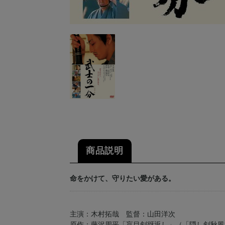
商品説明
命をかけて、守りたい愛がある。
主演：木村拓哉 監督：山田洋次
原作：藤沢周平「盲目剣谺返し」（「隠し剣秋風