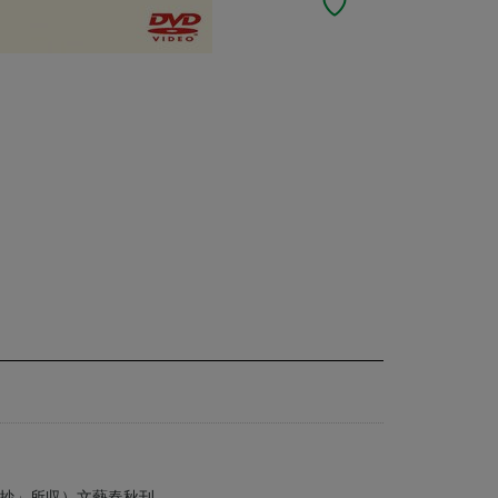
抄」所収）文藝春秋刊