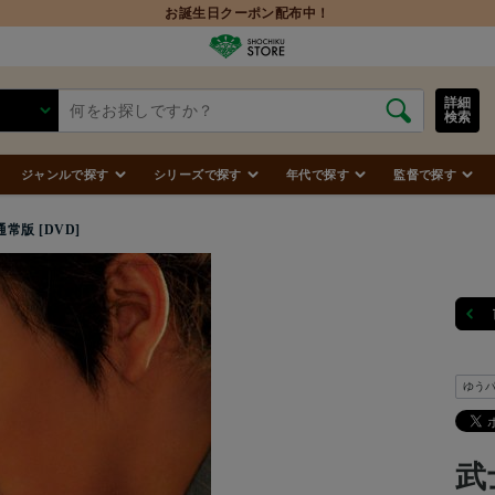
詳細
検索
ジャンルで探す
シリーズで探す
年代で探す
監督で探す
常版 [DVD]
ゆう
武