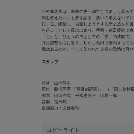
三村新之丞は、最愛の妻・加世とつましく暮らす
剣を教えたい」と夢を語る、笑いの絶えない平和
転する。絶望し、自害しようとする新之丞を加世
を得ようとして罠にはまり、番頭・島田藤弥に身
「心」と、ひとりの男としての「愛」の狭間で、
けた復讐を心に誓う。しかし島田は藩内きっての
機はあるのか、そして失われた夫婦の愛情は再び
スタッフ
監督：山田洋次
原作：藤沢周平 「盲目剣谺返し」（「隠し剣秋
脚本：山田洋次、平松恵美子、山本一郎
音楽：冨田勲
企画協力：文藝春秋
コピーライト