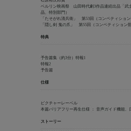
石原裕次郎賞
ベルリン映画祭 山田時代劇3作品連続出品「武士
品、特別部門）
「たそがれ清兵衛」 第53回（コンペティショ
「隠し剣 鬼の爪」 第55回（コンペティション
特典
予告篇集（約3分）特報1
特報2
予告篇
仕様
ピクチャーレーベル
本篇バリアフリー再生仕様 ： 音声ガイド機能、
ストーリー