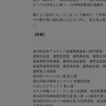
すべての日本人に捧ぐ― 日本映画最高の感動作
毒により盲目となってしまった下級武士・三村新
その妻を罠に陥れ弄んだ上士に対し、新之丞は妻
く。
【受賞】
第30回日本アカデミー賞優秀賞最多13部門受賞
優秀作品賞、優秀監督賞、優秀脚本賞、優秀主演
最優秀助演男優賞、優秀助演女優賞、優秀音楽賞
最優秀優秀照明賞、優秀美術賞、優秀録音賞、優
優秀新人俳優賞
第49回ブルーリボン賞 新人賞
第61回毎日映画コンクール 男優助演賞
スポニチグランプリ 新人賞
キネマ旬報ベスト・テン 新人女優賞、助演男優
第16回日本映画批評家大賞 新人賞（小森和子賞
第20回日刊スポーツ映画大賞 主演男優賞、助演