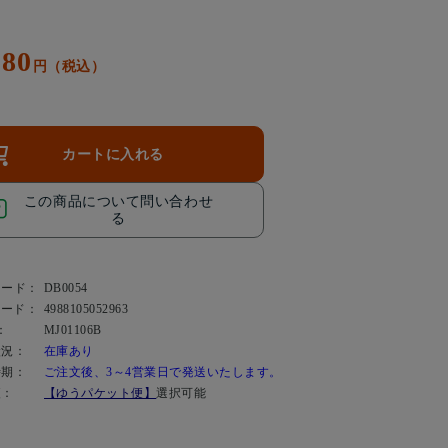
180
円（税込）
カートに入れる
この商品について問い合わせ
る
コード：
DB0054
コード：
4988105052963
：
MJ01106B
状況：
在庫あり
時期：
ご注文後、3～4営業日で発送いたします。
便：
【ゆうパケット便】
選択可能