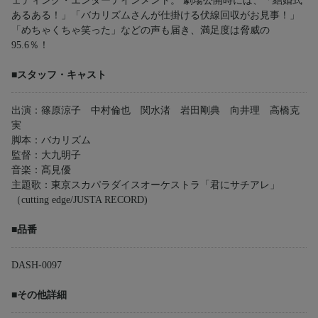
ェディング・エンターテインメント。 劇場公開時には、「結婚式
あるある！」「バカリズムさんが仕掛ける伏線回収がお見事！」
「めちゃくちゃ笑った」などの声も届き、満足度は脅威の
95.6％！
■スタッフ・キャスト
出演：篠原涼子 中村倫也 関水渚 岩田剛典 向井理 高橋克
実
脚本：バカリズム
監督：大九明子
音楽：髙見優
主題歌：東京スカパラダイスオーケストラ「君にサチアレ」
（cutting edge/JUSTA RECORD)
■品番
DASH-0097
■その他詳細