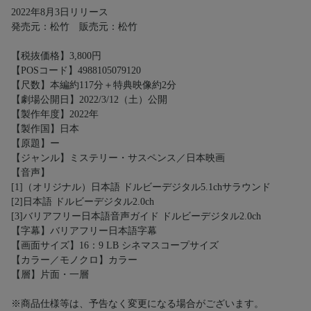
2022年8月3日リリース
発売元：松竹 販売元：松竹
【税抜価格】3,800円
【POSコード】4988105079120
【尺数】本編約117分＋特典映像約2分
【劇場公開日】2022/3/12（土）公開
【製作年度】2022年
【製作国】日本
【原題】ー
【ジャンル】ミステリー・サスペンス／日本映画
【音声】
[1]（オリジナル）日本語 ドルビーデジタル5.1chサラウンド
[2]日本語 ドルビーデジタル2.0ch
[3]バリアフリー日本語音声ガイド ドルビーデジタル2.0ch
【字幕】バリアフリー日本語字幕
【画面サイズ】16：9 LB シネマスコープサイズ
【カラー／モノクロ】カラー
【層】片面・一層
※商品仕様等は、予告なく変更になる場合がございます。