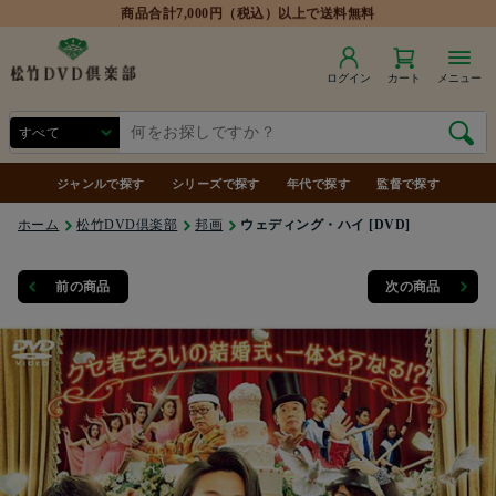
商品合計7,000円（税込）以上で送料無料
ログイン
カート
メニュー
ジャンルで探す
シリーズで探す
年代で探す
監督で探す
ホーム
松竹DVD倶楽部
邦画
ウェディング・ハイ [DVD]
前の商品
次の商品