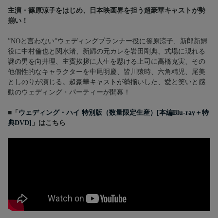
主演・篠原涼子をはじめ、日本映画界を担う超豪華キャストが勢
揃い！
”NOと言わない”ウェディングプランナー役に篠原涼子、新郎新婦
役に中村倫也と関水渚、新婦の元カレを岩田剛典、式場に現れる
謎の男を向井理、主賓挨拶に人生を懸ける上司に高橋克実、その
他個性的なキャラクターを中尾明慶、皆川猿時、六角精児、尾美
としのりが演じる。超豪華キャストが勢揃いした、愛と笑いと感
動のウェディング・パーティーが開幕！
■「
ウェディング・ハイ 特別版（数量限定生産）[本編Blu-ray＋特
典DVD]
」はこちら