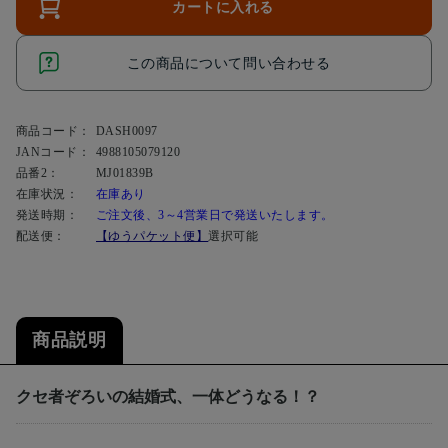
カートに入れる
この商品について問い合わせる
商品コード：
DASH0097
JANコード：
4988105079120
品番2：
MJ01839B
在庫状況：
在庫あり
発送時期：
ご注文後、3～4営業日で発送いたします。
配送便：
【ゆうパケット便】
選択可能
商品説明
クセ者ぞろいの結婚式、一体どうなる！？