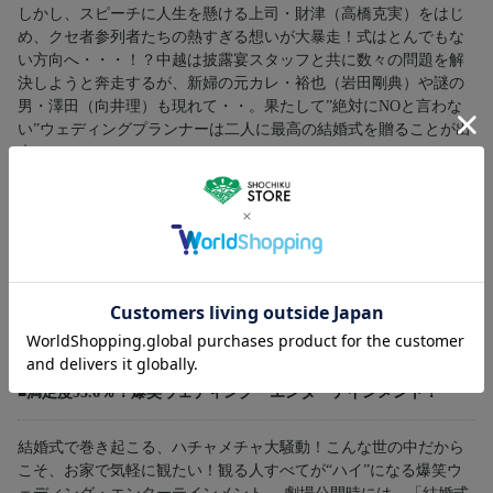
しかし、スピーチに人生を懸ける上司・財津（高橋克実）をはじ
め、クセ者参列者たちの熱すぎる想いが大暴走！式はとんでもな
い方向へ・・・！？中越は披露宴スタッフと共に数々の問題を解
決しようと奔走するが、新婦の元カレ・裕也（岩田剛典）や謎の
男・澤田（向井理）も現れて・・。果たして”絶対にNOと言わな
い”ウェディングプランナーは二人に最高の結婚式を贈ることが出
来るのか！？
■笑いの鬼才・バカリズム脚本の完全オリジナル・ストーリー！
芸人、タレントとしても活躍するほか、脚本家としてもその才能
を発揮する笑いの鬼才・バカリズムによる完全オリジナルストー
リー。抱腹絶倒の波を巻き起こす！監督は『勝手にふるえてろ』
『私をくいとめて』で数々の賞を受賞し、映画ファンから絶大の
支持を集める大九明子。
■満足度95.6％！爆笑ウェディング・エンターテインメント！
結婚式で巻き起こる、ハチャメチャ大騒動！こんな世の中だから
こそ、お家で気軽に観たい！観る人すべてが“ハイ”になる爆笑ウ