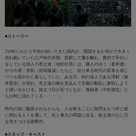
■ストーリー
250年にわたり平和が続いてきた国内が、開国するか否かで大きく
揺れ動いていた江戸時代末期。貧窮して藩を離れ、農村で手伝い
をしている浪人の杢之進（池松壮亮）は、隣人のゆう（蒼井優）
やその弟・市助（前田隆成）たちと、迫り来る時代の変革を感じ
つつも穏やかに暮らしていた。ある日、剣の達人である澤村（塚
本晋也）が現れ、杢之進の腕を見込んで京都の動乱に参戦しよう
と誘いをかける。旅立つ日が近づくなか、無頼者（中村達也）た
ちが村に流れてくる・・・・。
時代の波に翻弄されながらも、人を斬ることに疑問をもつ侍と彼
に関わる人々を通して、生と暴力の問題に迫る。観る者の心に刃
を突きつける衝撃作。
■スタッフ・キャスト