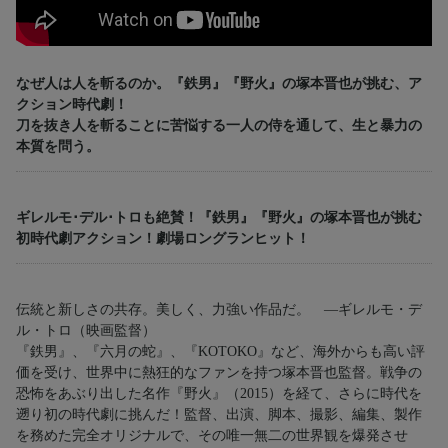
なぜ人は人を斬るのか。『鉄男』『野火』の塚本晋也が挑む、ア
クション時代劇！
刀を抜き人を斬ることに苦悩する一人の侍を通して、生と暴力の
本質を問う。
ギレルモ･デル･トロも絶賛！『鉄男』『野火』の塚本晋也が挑む
初時代劇アクション！劇場ロングランヒット！
伝統と新しさの共存。美しく、力強い作品だ。 ―ギレルモ・デ
ル・トロ（映画監督）
『鉄男』、『六月の蛇』、『KOTOKO』など、海外からも高い評
価を受け、世界中に熱狂的なファンを持つ塚本晋也監督。戦争の
恐怖をあぶり出した名作『野火』（2015）を経て、さらに時代を
遡り初の時代劇に挑んだ！監督、出演、脚本、撮影、編集、製作
を務めた完全オリジナルで、その唯一無二の世界観を爆発させ