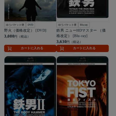
ゆうパケット便
DVD
ゆうパケット便
Blu-ray
野火（価格改定） [DVD]
鉄男 ニューHDマスター （価
3,080
格改定） [Blu-ray]
円（税込）
3,630
円（税込）
カートに入れる
カートに入れる