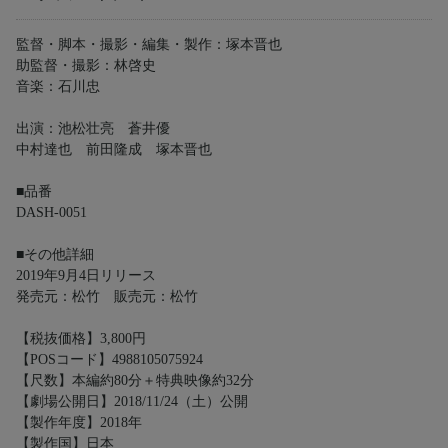
監督・脚本・撮影・編集・製作：塚本晋也
助監督・撮影：林啓史
音楽：石川忠
出演：池松壮亮 蒼井優
中村達也 前田隆成 塚本晋也
■品番
DASH-0051
■その他詳細
2019年9月4日リリース
発売元：松竹 販売元：松竹
【税抜価格】3,800円
【POSコード】4988105075924
【尺数】本編約80分＋特典映像約32分
【劇場公開日】2018/11/24（土）公開
【製作年度】2018年
【製作国】日本