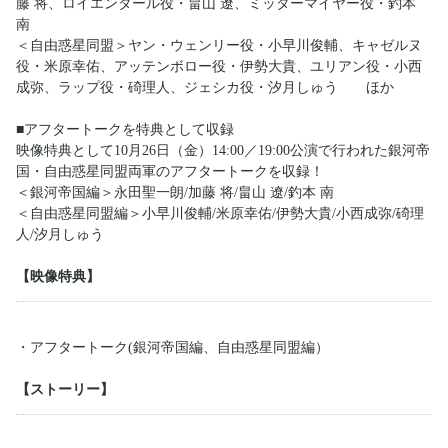
藤 将、ロイエンタール役・畠山 遼、ミッターマイヤー役・釣本
南
＜自由惑星同盟＞ヤン・ウェンリー役・小早川俊輔、キャゼルヌ
役・米原幸佑、アッテンボロー役・伊勢大貴、ユリアン役・小西
成弥、ラップ役・碕理人、ジェシカ役・汐月しゅう ほか
■アフタートークを特典として収録
映像特典として10月26日（金）14:00／19:00公演で行われた銀河帝
国・自由惑星同盟両軍のアフタートークを収録！
＜銀河帝国編＞永田聖一朗/加藤 将/畠山 遼/釣本 南
＜自由惑星同盟編＞小早川俊輔/米原幸佑/伊勢大貴/小西成弥/碕理
人/汐月しゅう
【映像特典】
・アフタートーク(銀河帝国編、自由惑星同盟編）
【ストーリー】