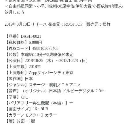
＜銀河帝国＞永田聖一朗/加藤 将/畠山 遼/釣本 南
＜自由惑星同盟＞小早川俊輔/米原幸佑/伊勢大貴/小西成弥/碕理人/
汐月しゅう
2019年3月13日リリース 発売元：ROOFTOP 販売元：松竹
【品番】DASH-0021
【税抜価格】6,000円
【POSコード】4988105075405
【尺数】本編約110分+特典映像尺未定
【公演日】2018/10/25（木）～2018/10/28（日）
【上演年度】2018年
【上演場所】Zeppダイバーシティ東京
【製作国】日本
【ジャンル】ステージ・演劇／ＴＶアニメ
【音声】（オリジナル）日本語 ドルビーデジタル 2.0ch
【字幕】なし
【バリアフリー再生機能（本編）】ー
【画面サイズ】16：9LB
【カラー／モノクロ】カラー
【層】片面・1層