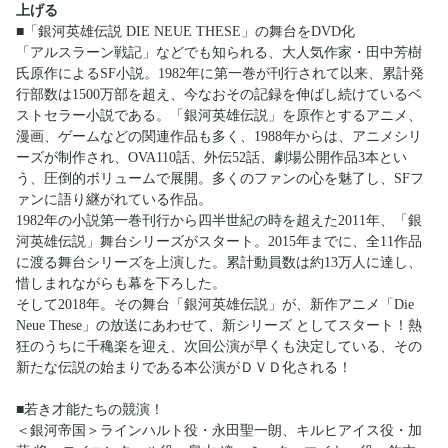
上げる
■「銀河英雄伝説 DIE NEUE THESE」の舞台をDVD化
「アルスラーン戦記」などでも知られる、大人気作家・田中芳樹
氏原作によるSF小説。1982年に第一巻が刊行されて以来、累計発
行部数は1500万部を超え、今なおその記録を伸ばし続けているベ
ストセラー小説である。「銀河英雄伝説」を原作とするアニメ、
漫画、ゲームなどの関連作品も多く、1988年からは、アニメシリ
ーズが制作され、OVA110話、外伝52話、劇場公開作品3本とい
う、圧倒的ボリュームで展開。多くのファンの心を魅了し、SFフ
ァンに語り継がれている作品。
1982年の小説第一巻刊行から四半世紀の時を超えた2011年、「銀
河英雄伝説」舞台シリーズがスタート。2015年までに、全11作品
に渡る舞台シリーズを上演した。累計動員数は約13万人に達し、
惜しまれながらも幕を下ろした。
そして2018年。その舞台「銀河英雄伝説」が、新作アニメ「Die
Neue These」の放送にあわせて、新シリーズ としてスタート！熱
狂のうちに千穐楽を迎え、次回公演が早くも決定している、その
新たな伝説の始まりである本公演がＤＶＤ化される！
■若き才能たちの競演！
＜銀河帝国＞ラインハルト役・永田聖一朗、キルヒアイス役・加