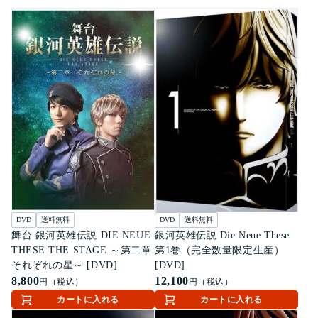
DVD
送料無料
DVD
送料無料
舞台 銀河英雄伝説 DIE NEUE
銀河英雄伝説 Die Neue These
THESE THE STAGE ～第二章
第1巻（完全数量限定生産）
それぞれの星～ [DVD]
[DVD]
8,800
12,100
円（税込）
円（税込）
カートに入れる
カートに入れる