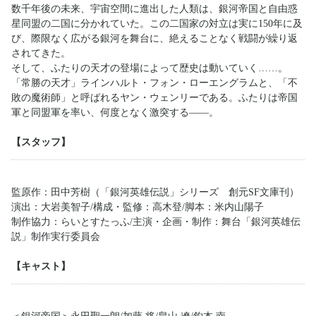
数千年後の未来、宇宙空間に進出した人類は、銀河帝国と自由惑
星同盟の二国に分かれていた。この二国家の対立は実に150年に及
び、際限なく広がる銀河を舞台に、絶えることなく戦闘が繰り返
されてきた。
そして、ふたりの天才の登場によって歴史は動いていく……。
「常勝の天才」ラインハルト・フォン・ローエングラムと、「不
敗の魔術師」と呼ばれるヤン・ウェンリーである。ふたりは帝国
軍と同盟軍を率い、何度となく激突する――。
【スタッフ】
監原作：田中芳樹（「銀河英雄伝説」シリーズ 創元SF文庫刊）
演出：大岩美智子/構成・監修：高木登/脚本：米内山陽子
制作協力：らいとすたっふ/主演・企画・制作：舞台「銀河英雄伝
説」制作実行委員会
【キャスト】