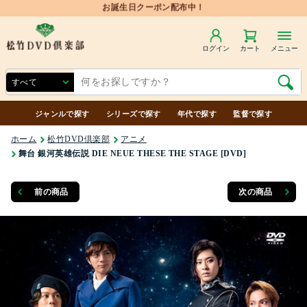
ログイン
カート
メニュー
ジャンルで探す
シリーズで探す
年代で探す
監督で探す
ホーム
松竹DVD倶楽部
アニメ
舞台 銀河英雄伝説 DIE NEUE THESE THE STAGE [DVD]
前の商品
次の商品