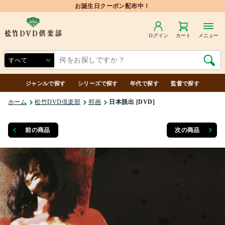
お誕生日クーポン配布中！
ログイン
カート
メニュー
ジャンルで探す
シリーズで探す
年代で探す
監督で探す
ホーム
松竹DVD倶楽部
邦画
日本脱出 [DVD]
前の商品
次の商品