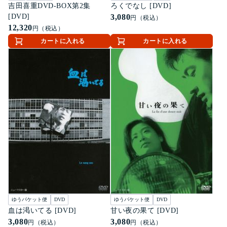
吉田喜重DVD-BOX第2集
ろくでなし [DVD]
[DVD]
3,080
円（税込）
12,320
円（税込）
カートに入れる
カートに入れる
ゆうパケット便
DVD
ゆうパケット便
DVD
血は渇いてる [DVD]
甘い夜の果て [DVD]
3,080
3,080
円（税込）
円（税込）