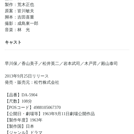
製作：荒木正也
原案：皆川敏夫
脚本：吉田喜重
撮影：成島東一郎
音楽：林 光
キャスト
早川保／香山美子／松井英二／岩本武司／木戸昇／殿山泰司
2013年9月25日リリース
発売・販売元：松竹株式会社
【品番】DA-5904
【尺数】108分
【POSコード】4988105067370
【公開日・劇場等】1963年9月11日劇場公開作品
【製作年度】1963年
【製作国】日本
【ジャンル】ドラマ