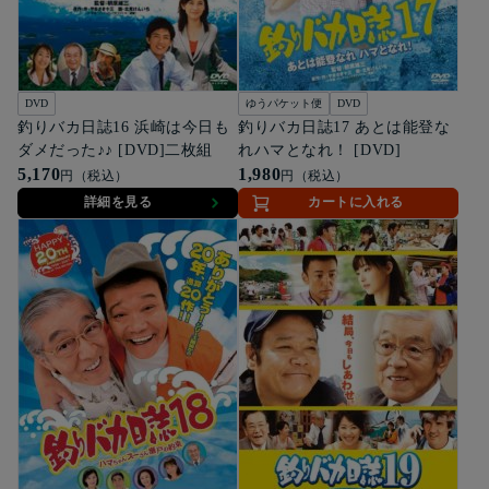
DVD
ゆうパケット便
DVD
釣りバカ日誌16 浜崎は今日も
釣りバカ日誌17 あとは能登な
ダメだった♪♪ [DVD]二枚組
れハマとなれ！ [DVD]
5,170
1,980
円（税込）
円（税込）
詳細を見る
カートに入れる