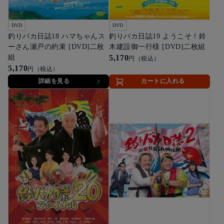
DVD
DVD
釣りバカ日誌18 ハマちゃんス
釣りバカ日誌19 ようこそ！鈴
ーさん瀬戸の約束 [DVD]二枚
木建設御一行様 [DVD]二枚組
組
5,170
円（税込）
5,170
円（税込）
詳細を見る
カートに入れる