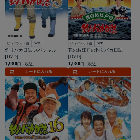
ゆうパケット便
DVD
ゆうパケット便
DVD
釣りバカ日誌 スペシャル
花のお江戸の釣りバカ日誌
[DVD]
[DVD]
1,980
1,980
円（税込）
円（税込）
カートに入れる
カートに入れる