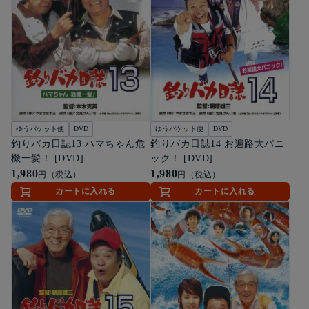
ゆうパケット便
DVD
ゆうパケット便
DVD
釣りバカ日誌13 ハマちゃん危
釣りバカ日誌14 お遍路大パニ
機一髪！ [DVD]
ック！ [DVD]
1,980
1,980
円（税込）
円（税込）
カートに入れる
カートに入れる