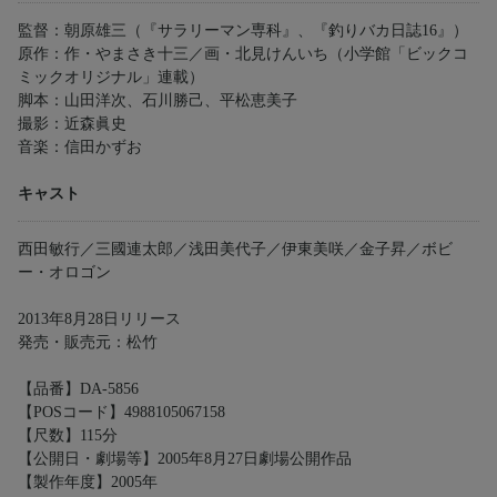
監督：朝原雄三（『サラリーマン専科』、『釣りバカ日誌16』）
原作：作・やまさき十三／画・北見けんいち（小学館「ビックコ
ミックオリジナル」連載）
脚本：山田洋次、石川勝己、平松恵美子
撮影：近森眞史
音楽：信田かずお
キャスト
西田敏行／三國連太郎／浅田美代子／伊東美咲／金子昇／ボビ
ー・オロゴン
2013年8月28日リリース
発売・販売元：松竹
【品番】DA-5856
【POSコード】4988105067158
【尺数】115分
【公開日・劇場等】2005年8月27日劇場公開作品
【製作年度】2005年