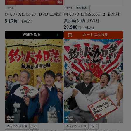
DVD
DVD
送料無料
釣りバカ日誌 20 [DVD]二枚組
釣りバカ日誌Season２ 新米社
5,170
員浜崎伝助 [DVD]
円（税込）
20,900
円（税込）
詳細を見る
カートに入れる
ゆうパケット便
DVD
ゆうパケット便
DVD