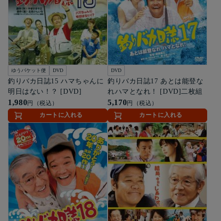
ゆうパケット便
DVD
DVD
釣りバカ日誌15 ハマちゃんに
釣りバカ日誌17 あとは能登な
明日はない！？ [DVD]
れハマとなれ！ [DVD]二枚組
1,980
5,170
円（税込）
円（税込）
カートに入れる
カートに入れる