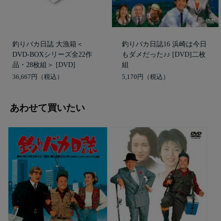
釣りバカ日誌 大漁箱＜
釣りバカ日誌16 浜崎は今日
DVD-BOXシリーズ全22作
もダメだった♪♪ [DVD]二枚
品・28枚組＞ [DVD]
組
36,667円
5,170円
あわせて買いたい