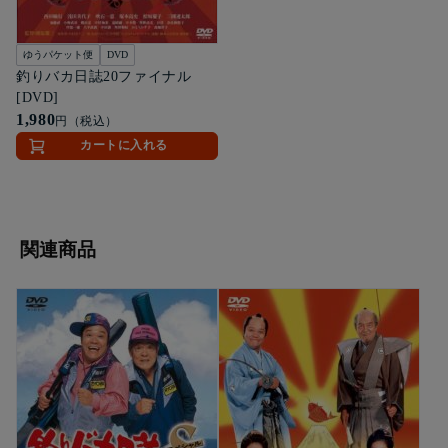
ゆうパケット便
DVD
釣りバカ日誌20ファイナル
[DVD]
1,980
円（税込）
カートに入れる
関連商品