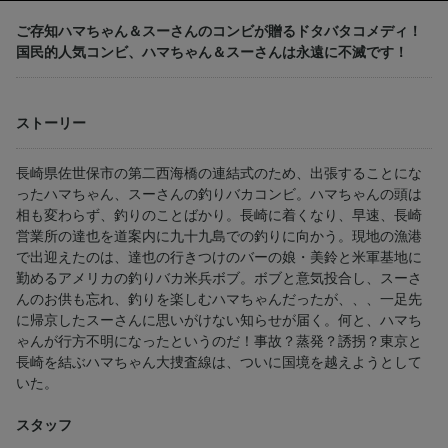
ご存知ハマちゃん＆スーさんのコンビが贈るドタバタコメディ！
国民的人気コンビ、ハマちゃん＆スーさんは永遠に不滅です！
ストーリー
長崎県佐世保市の第二西海橋の連結式のため、出張することにな
ったハマちゃん、スーさんの釣りバカコンビ。ハマちゃんの頭は
相も変わらず、釣りのことばかり。長崎に着くなり、早速、長崎
営業所の達也を道案内に九十九島での釣りに向かう。現地の漁港
で出迎えたのは、達也の行きつけのバーの娘・美鈴と米軍基地に
勤めるアメリカの釣りバカ米兵ボブ。ボブと意気投合し、スーさ
んのお供も忘れ、釣りを楽しむハマちゃんだったが、、、一足先
に帰京したスーさんに思いがけない知らせが届く。何と、ハマち
ゃんが行方不明になったというのだ！事故？蒸発？誘拐？東京と
長崎を結ぶハマちゃん大捜査線は、ついに国境を越えようとして
いた。
スタッフ