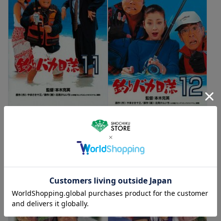
ゆうパケット便
DVD
ゆうパケット便
DVD
釣りバカ日誌11 [DVD]
釣りバカ日誌12 史上最大の有
1,980
給休暇 [DVD]
円（税込）
1,980
円（税込）
カートに入れる
カートに入れる