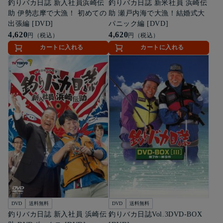
釣りバカ日誌 新入社員浜崎伝
釣りバカ日誌 新米社員 浜崎伝
助 伊勢志摩で大漁！ 初めての
助 瀬戸内海で大漁！結婚式大
出張編 [DVD]
パニック編 [DVD]
4,620
4,620
円（税込）
円（税込）
カートに入れる
カートに入れる
DVD
送料無料
DVD
送料無料
釣りバカ日誌 新入社員 浜崎伝
釣りバカ日誌Vol.3DVD-BOX