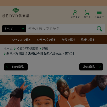
商品合計7,000円（税込）以上で送料無料
ログイン
カート
メニュー
ジャンルで探す
シリーズで探す
年代で探す
監督で探す
ホーム
松竹DVD倶楽部
邦画
釣りバカ日誌16 浜崎は今日もダメだった♪♪ [DVD]
前の商品
次の商品