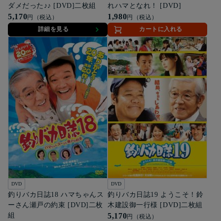
ダメだった♪♪ [DVD]二枚組
れハマとなれ！ [DVD]
5,170
1,980
円（税込）
円（税込）
詳細を見る
カートに入れる
DVD
DVD
釣りバカ日誌18 ハマちゃんス
釣りバカ日誌19 ようこそ！鈴
ーさん瀬戸の約束 [DVD]二枚
木建設御一行様 [DVD]二枚組
組
5,170
円（税込）