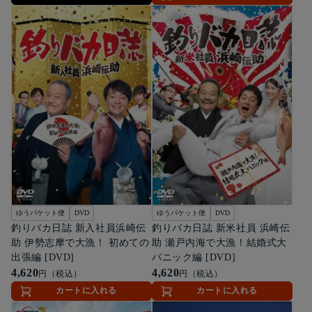
ゆうパケット便
DVD
ゆうパケット便
DVD
釣りバカ日誌 新入社員浜崎伝
釣りバカ日誌 新米社員 浜崎伝
助 伊勢志摩で大漁！ 初めての
助 瀬戸内海で大漁！結婚式大
出張編 [DVD]
パニック編 [DVD]
4,620
4,620
円（税込）
円（税込）
カートに入れる
カートに入れる