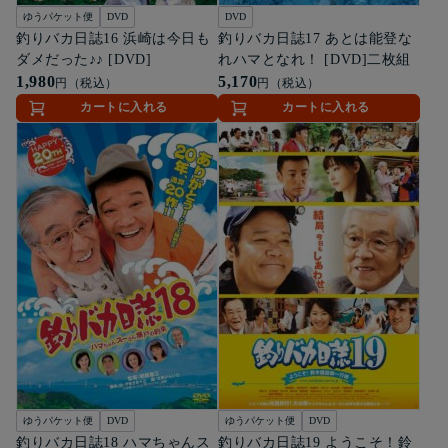
ゆうパケット便
DVD
DVD
釣りバカ日誌16 浜崎は今日も
釣りバカ日誌17 あとは能登な
ダメだった♪♪ [DVD]
れハマとなれ！ [DVD]二枚組
1,980
5,170
円（税込）
円（税込）
カートに入れる
カートに入れる
ゆうパケット便
DVD
ゆうパケット便
DVD
釣りバカ日誌18 ハマちゃんス
釣りバカ日誌19 ようこそ！鈴