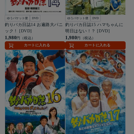
ゆうパケット便
DVD
ゆうパケット便
DVD
釣りバカ日誌14 お遍路大パニ
釣りバカ日誌15 ハマちゃんに
ック！ [DVD]
明日はない！？ [DVD]
1,980
1,980
円（税込）
円（税込）
カートに入れる
カートに入れる