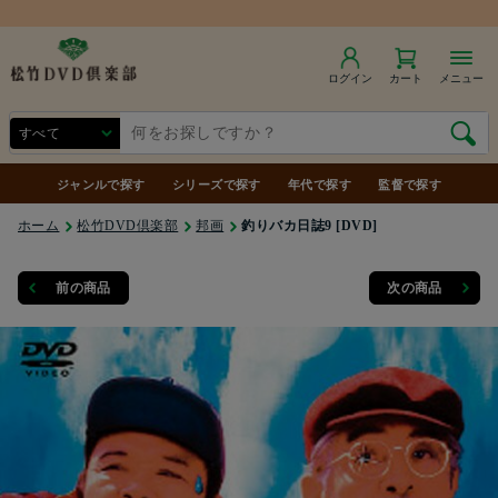
商品合計7,000円（税込）以上で送料無料
ログイン
カート
メニュー
ジャンルで探す
シリーズで探す
年代で探す
監督で探す
ホーム
松竹DVD倶楽部
邦画
釣りバカ日誌9 [DVD]
前の商品
次の商品