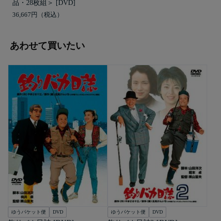
品・28枚組＞ [DVD]
36,667円
あわせて買いたい
ゆうパケット便
DVD
ゆうパケット便
DVD