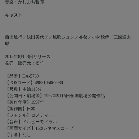
音楽：かしぶち哲郎
キャスト
西田敏行／浅田美代子／風吹ジュン／谷啓／小林稔侍／三國連太
郎
2013年8月28日リリース
発売・販売元：松竹
【品番】DA-5739
【POSコード】4988105067080
【尺数】本編115分
【公開日・劇場等】1997年9月6日全国劇場公開作品
【製作年度】1997年
【製作国】日本
【ジャンル】コメディー
【音声】ドルビーモノラル
【画面サイズ】16:9シネマスコープ
【字幕】なし