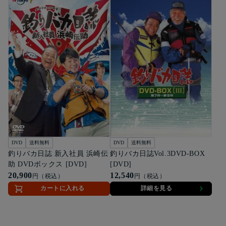
DVD
送料無料
DVD
送料無料
釣りバカ日誌 新入社員 浜崎伝
釣りバカ日誌Vol.3DVD-BOX
助 DVDボックス [DVD]
[DVD]
20,900
12,540
円（税込）
円（税込）
カートに入れる
詳細を見る