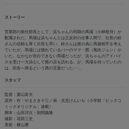
ストーリー
営業部の新任部長として、浜ちゃんの同期の馬場（小林稔侍）が
配属された。馬場は浜ちゃんとは正反対の仕事人間で、社長の鈴
さんの信頼も厚く出世も早い。鈴さんは彼の為に再婚相手を考え
ていたが、馬場には惚れているバーのママ・茜（風吹ジュン）が
いた。なかなか告白できない馬場だったが、浜ちゃんのアドバイ
スを受け一大決心して茜の店を訪れる。が、馬場を待っていたの
は、田舎へ帰るという茜の言葉だった･･･。
スタッフ
監督：栗山富夫
原作：作・やまさき十三／画・北見けんいち（小学館「ビックコ
ミックオリジナル」連載）
脚本：山田洋次・朝間義隆
撮影：花田三史
美術：横山豊