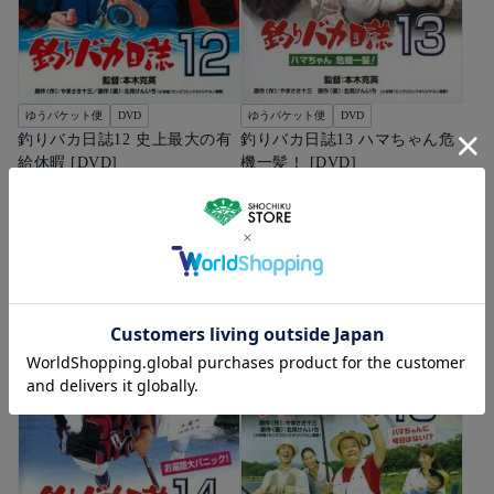
ゆうパケット便
DVD
ゆうパケット便
DVD
釣りバカ日誌12 史上最大の有
釣りバカ日誌13 ハマちゃん危
給休暇 [DVD]
機一髪！ [DVD]
1,980
1,980
円（税込）
円（税込）
カートに入れる
カートに入れる