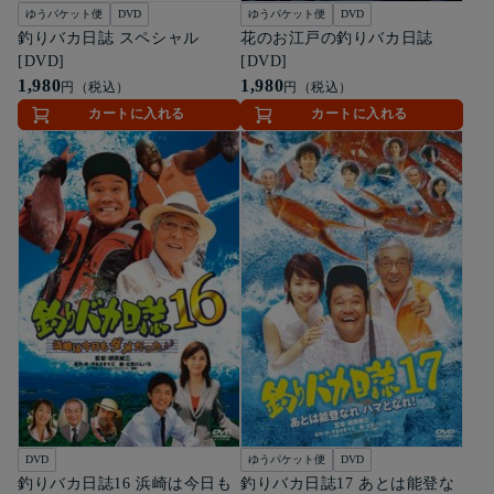
ゆうパケット便
DVD
ゆうパケット便
DVD
釣りバカ日誌 スペシャル
花のお江戸の釣りバカ日誌
[DVD]
[DVD]
1,980
1,980
円（税込）
円（税込）
カートに入れる
カートに入れる
DVD
ゆうパケット便
DVD
釣りバカ日誌16 浜崎は今日も
釣りバカ日誌17 あとは能登な