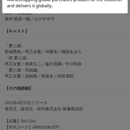
「愛と誠・完結編」
監督:南部英夫
脚本：山根成之
原作:梶原一騎／ながやす巧
【キャスト】
「愛と誠」
西城秀樹／早乙女愛／仲雅美／織田あきら
「続 愛と誠」
早乙女愛／南条弘二／森次晃嗣／中川加奈
「愛と誠・完結編」
早乙女愛／加納竜／柴俊夫／内田喜郎
【その他詳細】
2012年4月25日リリース
発売元・販売元：松竹株式会社 映像商品部
【品番】DA-5341
【POSコード】4988105062979