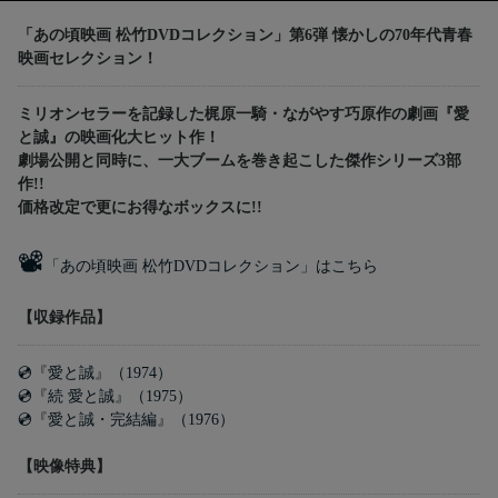
「あの頃映画 松竹DVDコレクション」第6弾 懐かしの70年代青春
映画セレクション！
ミリオンセラーを記録した梶原一騎・ながやす巧原作の劇画『愛
と誠』の映画化大ヒット作！
劇場公開と同時に、一大ブームを巻き起こした傑作シリーズ3部
作!!
価格改定で更にお得なボックスに!!
📽
「あの頃映画 松竹DVDコレクション」はこちら
【収録作品】
💿『愛と誠』（1974）
💿『続 愛と誠』（1975）
💿『愛と誠・完結編』（1976）
【映像特典】