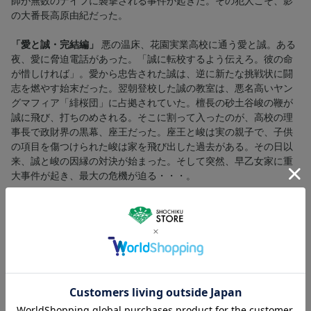
師が無数のナイフに襲撃される事件が起きた。その犯人こそ、影
の大番長高原由紀だった。
「愛と誠・完結編」
悪の温床、花園実業高校に通う愛と誠。ある
夜、愛に脅迫電話があった。「誠に転校するよう伝えろ。彼の命
が惜しければ」。愛から忠告された誠は、逆に新たな挑戦状に闘
志を燃やす始末だった。翌朝登校した誠の教室は、悪名高いヤン
グマフィア「緋桜団」に占拠されていた。檀長の砂土谷峻の鞭が
誠に飛び、打ちのめされる。そこに割って入ったのが、高校の理
事長で政財界の黒幕、座王だった。座王と峻は実の親子で、子供
の項目を傷つけられた峻は家を飛び出した過去がある。その日以
来、誠と峻の因縁の対決が始まった。そして突然、早乙女家に重
大事件が起き、最大の危機が迫る・・・。
【スタッフ】
「愛と誠」「続 愛と誠」
監督：山根成之
脚本：石森史郎／山根成之
原作：梶原一騎／ながやす巧