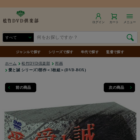
ログイン
カート
メニュー
ジャンルで探す
シリーズで探す
年代で探す
監督で探す
ホーム
松竹DVD倶楽部
邦画
愛と誠 シリーズ3部作＜3枚組＞(DVD‐BOX)
前の商品
次の商品