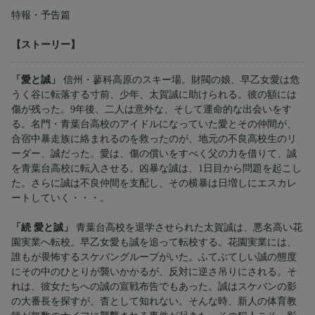
特報・予告篇
【ストーリー】
「愛と誠」
信州・蓼科高原のスキー場。財閥の娘、早乙女愛は危
うく谷に転落する寸前、少年、太賀誠に助けられる。彼の額には
傷が残った。9年後、二人は意外な、そして運命的な出会いをす
る。名門・青葉台高校のアイドルになっていた愛とその仲間が、
合宿中暴走族に絡まれるのを救ったのが、地元の不良高校生のリ
ーダー、誠だった。愛は、傷の償いをすべく父の力を借りて、誠
を青葉台高校に転入させる。凶暴な誠は、1日目から問題を起こし
た。さらに誠は不良仲間を支配し、その横暴は日増しにエスカレ
ートしていく・・・。
「続 愛と誠」
青葉台高校を退学させられた太賀誠は、悪名高い花
園実業へ転校。早乙女愛も誠を追って転校する。花園実業には、
誰もが畏怖するスケバングループがいた。ふてぶてしい誠の態度
にその中のひとりが襲いかかるが、反対に逆さ吊りにされる。そ
れは、彼女たちへの誠の宣戦布告でもあった。誠はスケバンの影
の大番長を探すが、杳として知れない。そんな時、新人の体育教