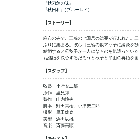
『秋刀魚の味』
『秋日和』(ブルーレイ)
【ストーリー】
麻布の寺で、三輪の七回忌の法要が行われた。三
ぶりに集まる。彼らは三輪の娘アヤ子に縁談を勧
結婚すると母秋子が一人になるのを気遣っていた
も結婚を決心するだろうと秋子と平山の再婚を画
【スタッフ】
監督：小津安二郎
原作：里見弴
製作：山内静夫
脚本：野田高梧／小津安二郎
撮影：厚田雄春
美術：浜田辰雄
音楽：斉藤高順
【キャスト】