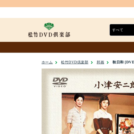
ホーム
松竹DVD倶楽部
邦画
秋日和 [DVD