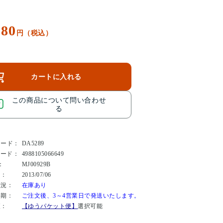
080
円（税込）
カートに入れる
この商品について問い合わせ
る
コード：
DA5289
コード：
4988105066649
：
MJ00929B
日：
2013/07/06
状況：
在庫あり
時期：
ご注文後、3～4営業日で発送いたします。
便：
【ゆうパケット便】
選択可能