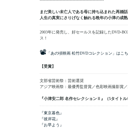
まだ美しい未亡人である母に持ち込まれた再婚話
人生の真実にさりげなく触れる晩年の小津の成熟
2003年に発売し、好セールスを記録したDVD-
ス！
📽
「あの頃映画 松竹DVDコレクション」はこ
【受賞】
文部省芸術祭：芸術選奨
アジア映画祭：最優秀監督賞／色彩映画撮影賞／
『小津安二郎 名作セレクションⅡ』（5タイトル/
『東京暮色』
『彼岸花』
『お早よう』