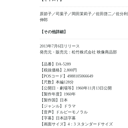
原節子／司葉子／岡田茉莉子／佐田啓二／佐分利
伸郎
【その他詳細】
2013年7月6日リリース
発売元・販売元：松竹株式会社 映像商品部
【品番】DA-5289
【税抜価格】2,800円
【POSコード】4988105066649
【尺数】本編128分
【公開日・劇場等】1960年11月13日公開
【製作年度】1960年
【製作国】日本
【ジャンル】ドラマ
【音声】ドルビーモノラル
【字幕】日本語字幕
【画面サイズ】4：3 スタンダードサイズ