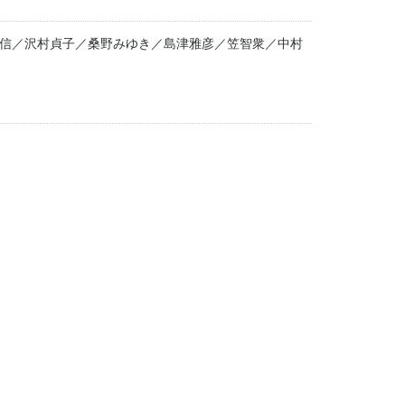
信／沢村貞子／桑野みゆき／島津雅彦／笠智衆／中村