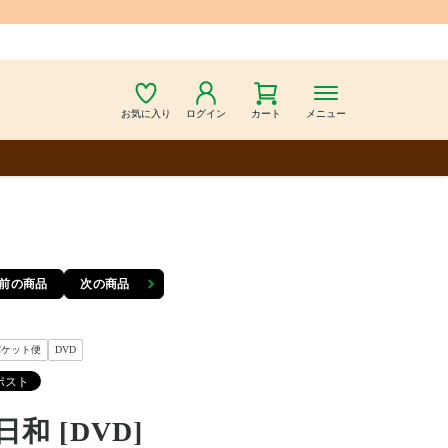
お気に入り
ログイン
カート
メニュー
前の商品
次の商品
パケット便
DVD
日和 [DVD]