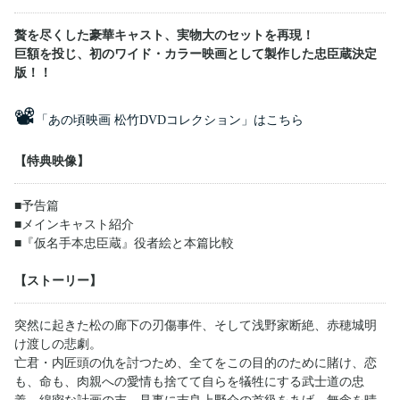
贅を尽くした豪華キャスト、実物大のセットを再現！
巨額を投じ、初のワイド・カラー映画として製作した忠臣蔵決定
版！！
📽
「あの頃映画 松竹DVDコレクション」はこちら
【特典映像】
■予告篇
■メインキャスト紹介
■『仮名手本忠臣蔵』役者絵と本篇比較
【ストーリー】
突然に起きた松の廊下の刃傷事件、そして浅野家断絶、赤穂城明
け渡しの悲劇。
亡君・内匠頭の仇を討つため、全てをこの目的のために賭け、恋
も、命も、肉親への愛情も捨てて自らを犠牲にする武士道の忠