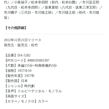
代）／小夜福子／松本幸四郎（初代・松本白鸚）／市川染五郎
（九代目・松本幸四郎）／坂東蓑助（八代目・坂東三津五郎）／
市川團子（三代目・市川猿之助）／市川猿之助（初代・市川猿
翁）
【その他詳細】
2012年12月21日リリース
発売元・販売元：松竹
【品番】DA-5282
【POSコード】4988105065307
【尺数】本編155分+特典映像約3分
【放映】1957/8/10
【製作年度】1957年
【製作国】日本
【ジャンル】時代劇
【音声】ドルビーデジタル・モノラル
【画面サイズ】
【カラー／モノクロ】カラー