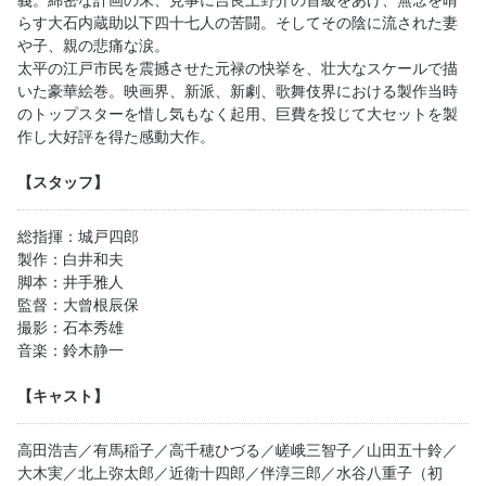
義。綿密な計画の末、見事に吉良上野介の首級をあげ、無念を晴
らす大石内蔵助以下四十七人の苦闘。そしてその陰に流された妻
や子、親の悲痛な涙。
太平の江戸市民を震撼させた元禄の快挙を、壮大なスケールで描
いた豪華絵巻。映画界、新派、新劇、歌舞伎界における製作当時
のトップスターを惜し気もなく起用、巨費を投じて大セットを製
作し大好評を得た感動大作。
【スタッフ】
総指揮：城戸四郎
製作：白井和夫
脚本：井手雅人
監督：大曾根辰保
撮影：石本秀雄
音楽：鈴木静一
【キャスト】
高田浩吉／有馬稲子／高千穂ひづる／嵯峨三智子／山田五十鈴／
大木実／北上弥太郎／近衛十四郎／伴淳三郎／水谷八重子（初