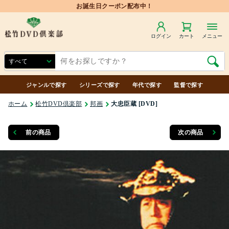
お誕生日クーポン配布中！
ログイン
カート
メニュー
ジャンルで探す
シリーズで探す
年代で探す
監督で探す
ホーム
松竹DVD倶楽部
邦画
大忠臣蔵 [DVD]
前の商品
次の商品