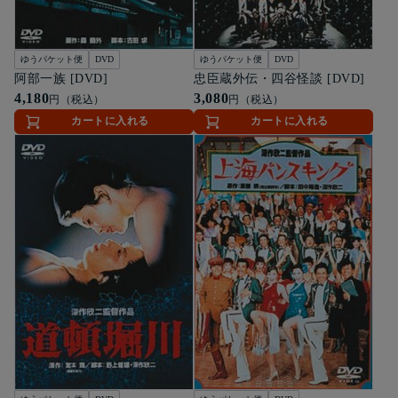
ゆうパケット便
DVD
ゆうパケット便
DVD
阿部一族 [DVD]
忠臣蔵外伝・四谷怪談 [DVD]
4,180
3,080
円（税込）
円（税込）
カートに入れる
カートに入れる