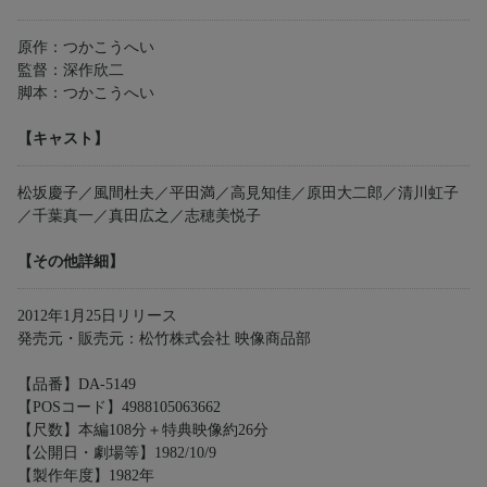
原作：つかこうへい
監督：深作欣二
脚本：つかこうへい
【キャスト】
松坂慶子／風間杜夫／平田満／高見知佳／原田大二郎／清川虹子
／千葉真一／真田広之／志穂美悦子
【その他詳細】
2012年1月25日リリース
発売元・販売元：松竹株式会社 映像商品部
【品番】DA-5149
【POSコード】4988105063662
【尺数】本編108分＋特典映像約26分
【公開日・劇場等】1982/10/9
【製作年度】1982年