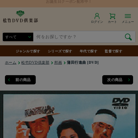
ログイン
カート
メニュー
ジャンルで探す
シリーズで探す
年代で探す
監督で探す
ホーム
松竹DVD倶楽部
邦画
蒲田行進曲 [DVD]
前の商品
次の商品