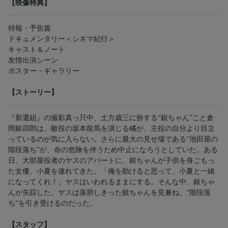
【映像特典】
特報・予告篇
ドキュメンタリー＜シネマ紀行＞
キャスト＆ノート
友情出演シーン
ポスター・ギャラリー
【ストーリー】
『新選組』の撮影真っ只中、土方歳三に扮する“銀ちゃん”こと倉
岡銀四郎は、敵役の坂本龍馬を演じる橘が、主役の自分より目立
っているのが気に入らない。さらに最大の見せ場である“池田屋の
階段落ち”が、命の危険を伴うため中止になろうとしていた。ある
日、大部屋役者のヤスのアパートに、銀ちゃんが子供を身ごもっ
た女優、小夏を連れてきた。「俺を助けると思って、小夏と一緒
になってくれ！」ヤスはいわれるままにする。そんな中、銀ちゃ
んが失踪した。ヤスは落胆しきった銀ちゃんを見兼ね、“階段落
ち”を引き受けるのだった。
【スタッフ】