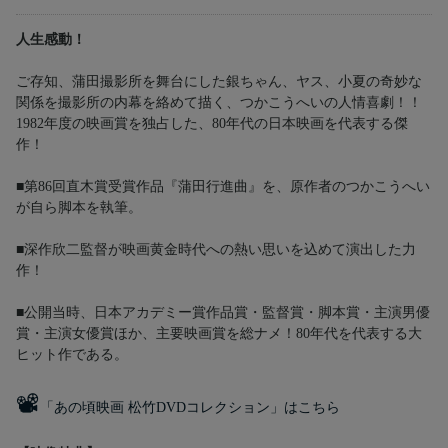
人生感動！
ご存知、蒲田撮影所を舞台にした銀ちゃん、ヤス、小夏の奇妙な
関係を撮影所の内幕を絡めて描く、つかこうへいの人情喜劇！！
1982年度の映画賞を独占した、80年代の日本映画を代表する傑
作！
■第86回直木賞受賞作品『蒲田行進曲』を、原作者のつかこうへい
が自ら脚本を執筆。
■深作欣二監督が映画黄金時代への熱い思いを込めて演出した力
作！
■公開当時、日本アカデミー賞作品賞・監督賞・脚本賞・主演男優
賞・主演女優賞ほか、主要映画賞を総ナメ！80年代を代表する大
ヒット作である。
📽
「あの頃映画 松竹DVDコレクション」はこちら