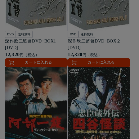
DVD
送料無料
DVD
送料無料
深作欣二監督DVDｰBOX1
深作欣二監督DVDｰBOX２
[DVD]
[DVD]
12,320
12,320
円（税込）
円（税込）
カートに入れる
カートに入れる