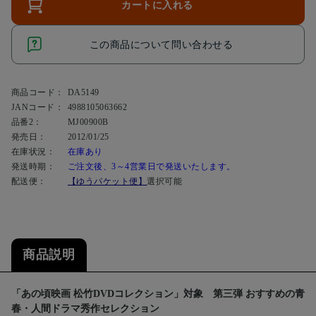
カートに入れる
この商品について問い合わせる
商品コード：
DA5149
JANコード：
4988105063662
品番2：
MJ00900B
発売日：
2012/01/25
在庫状況：
在庫あり
発送時期：
ご注文後、3～4営業日で発送いたします。
配送便：
【ゆうパケット便】
選択可能
商品説明
「あの頃映画 松竹DVDコレクション」対象 第三弾 おすすめの青
春・人間ドラマ秀作セレクション