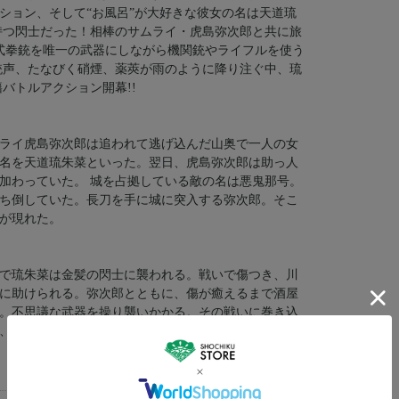
ション、そして“お風呂”が大好きな彼女の名は天道琉
持つ閃士だった！相棒のサムライ・虎島弥次郎と共に旅
式拳銃を唯一の武器にしながら機関銃やライフルを使う
銃声、たなびく硝煙、薬莢が雨のように降り注ぐ中、琉
バトルアクション開幕!!
ライ虎島弥次郎は追われて逃げ込んだ山奥で一人の女
名を天道琉朱菜といった。翌日、虎島弥次郎は助っ人
加わっていた。 城を占拠している敵の名は悪鬼那号。
ち倒していた。長刀を手に城に突入する弥次郎。そこ
が現れた。
で琉朱菜は金髪の閃士に襲われる。戦いで傷つき、川
に助けられる。弥次郎とともに、傷が癒えるまで酒屋
。不思議な武器を操り襲いかかる。その戦いに巻き込
、銃を手に城へ向かう。