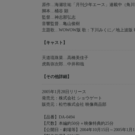
原作…海瀬壮祐「月刊少年エース」連載中（角川
脚本…桶谷 顕
監督…神志那弘志
音響監督…亀山俊樹
主題歌…WOWOW版 歌：下川みくに／地上波版
【キャスト】
天道琉珠菜…高橋美佳子
虎島弥次郎…中井和哉
【その他詳細】
2005年1月28日リリース
発売元：株式会社 ショウゲート
販売元：松竹株式会社 映像商品部
【品番】DA-0494
【尺数】本編約50分＋映像特典約25分
【公開日・劇場等】2004年10月15日～2005年1月