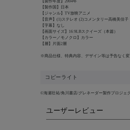
【製作年度】2004年
【製作国】日本
【ジャンル】TV放映アニメ
【音声】(1)ステレオ (2)コメンタリー高橋美佳
【字幕】なし
【画面サイズ】16:9LBスクイーズ（本篇）
【カラー／モノクロ】カラー
【層】片面2層
※商品仕様、特典内容、デザイン等は予告なく変
コピーライト
©海瀬壮祐/角川書店/グレネーダー製作プロジェ
ユーザーレビュー