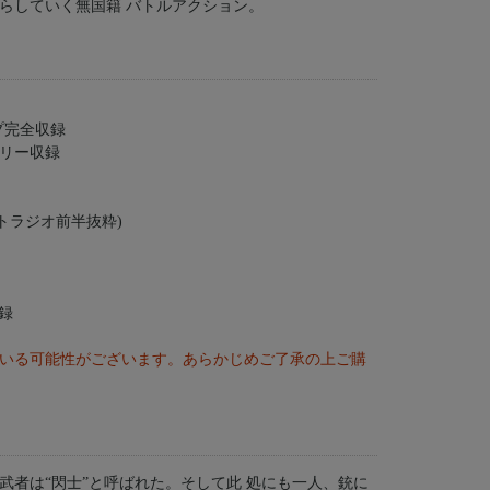
らしていく無国籍 バトルアクション。
プ完全収録
リー収録
トラジオ前半抜粋)
録
いる可能性がございます。あらかじめご了承の上ご購
武者は“閃士”と呼ばれた。そして此 処にも一人、銃に