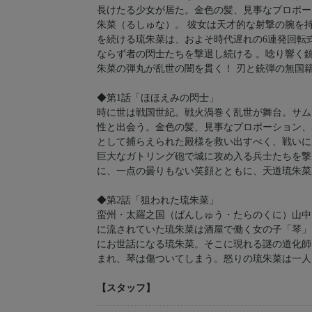
長けたる少女が居た。金色の髪、見事なプロポー
朱菜（るしゅな）。 彼女は天才的な射撃の腕を
を続ける琉朱菜は、およそ時代遅れの6連発回転
ならず者の閃士たちを撃退し続ける 。唸り響く
朱菜の弾丸が乱世の闇を貫く！ 刃と銃弾の無国籍
◆第1話「ほほえみの閃士」
時に世は戦国世紀。戦火渦巻く乱世が舞台。サム
性と出会う。金色の髪、見事なプロポーション、
として捕らえられた殿様を救い出すべく、戦いに
巨大なガトリング砲で城に攻め入る兵士たちを撃
に、一点の曇りもない笑顔とともに、天道琉朱菜
◆第2話「狙われた琉朱菜」
蛮州・太羅之国（ばんしゅう・たらのくに）山中
に流されていた琉朱菜は酒屋で働く女の子「琴」
にお世話になる琉朱菜。そこに現れる謎の道化師
まれ、琴は傷ついてしまう。怒りの琉朱菜は一人
【スタッフ】