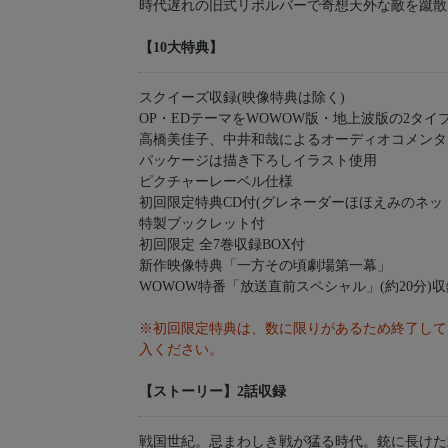
時代遅れの旧式リボルバーで奇想天外な敵を蹴散
【10大特典】
スクイーズ収録(映像特典は除く)
OP・EDテーマをWOWOW版・地上波版の2タイ
高橋美佳子、中井和哉によるオーディオコメンタ
パッケージは描き下ろしイラスト使用
ピクチャーレーベル仕様
初回限定特典CD付(グレネーダーほほえみのネッ
特製ブックレット付
初回限定 全7巻収録BOX付
新作映像特典「一方その頃劇場第一幕」
WOWOW特番「放送直前スペシャル」(約20分)収
※初回限定特典は、数に限りがあるため終了して
入ください。
【ストーリー】2話収録
戦国世紀。忌まわしき戦が猛る時代。銃に長けた