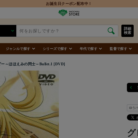
詳細
検索
ジャンルで探す
シリーズで探す
年代で探す
監督で探す
～ほほえみの閃士～Bullet.1 [DVD]
ゆう
グ