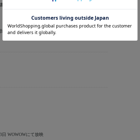
書店刊）
 歌：佐藤裕美
13日 WOWOWにて放映