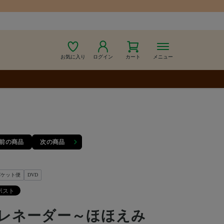
お気に入り
ログイン
カート
メニュー
前の商品
次の商品
パケット便
DVD
レネーダー～ほほえみ