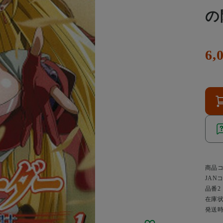
の閃
6,
商品
JAN
品番2
在庫
発送