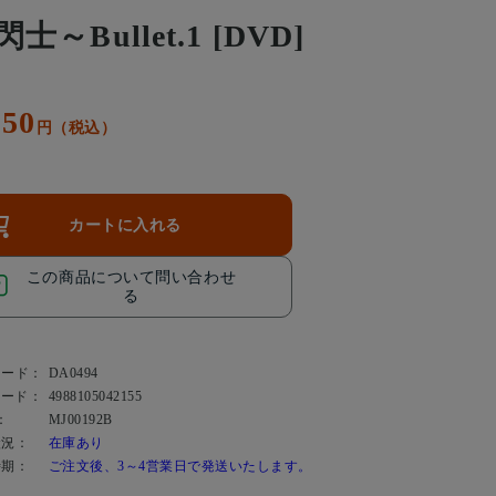
士～Bullet.1 [DVD]
050
円（税込）
カートに入れる
この商品について問い合わせ
る
コード：
DA0494
コード：
4988105042155
：
MJ00192B
状況：
在庫あり
時期：
ご注文後、3～4営業日で発送いたします。